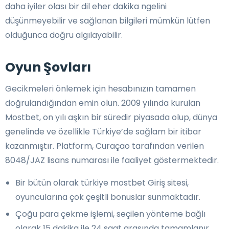
daha iyiler olası bir dil eher dakika ngelini
düşünmeyebilir ve sağlanan bilgileri mümkün lütfen
olduğunca doğru algılayabilir.
Oyun Şovları
Gecikmeleri önlemek için hesabınızın tamamen
doğrulandığından emin olun. 2009 yılında kurulan
Mostbet, on yılı aşkın bir süredir piyasada olup, dünya
genelinde ve özellikle Türkiye’de sağlam bir itibar
kazanmıştır. Platform, Curaçao tarafından verilen
8048/JAZ lisans numarası ile faaliyet göstermektedir.
Bir bütün olarak türkiye mostbet Giriş sitesi,
oyuncularına çok çeşitli bonuslar sunmaktadır.
Çoğu para çekme işlemi, seçilen yönteme bağlı
olarak 15 dakika ile 24 saat arasında tamamlanır.