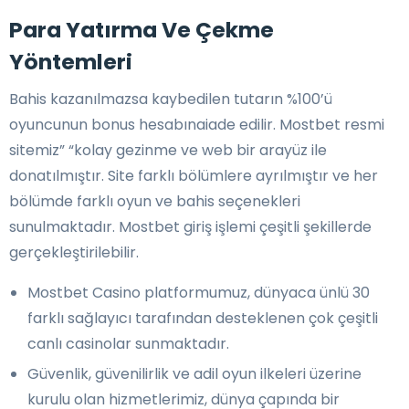
Para Yatırma Ve Çekme
Yöntemleri
Bahis kazanılmazsa kaybedilen tutarın %100’ü
oyuncunun bonus hesabınaiade edilir. Mostbet resmi
sitemiz” “kolay gezinme ve web bir arayüz ile
donatılmıştır. Site farklı bölümlere ayrılmıştır ve her
bölümde farklı oyun ve bahis seçenekleri
sunulmaktadır. Mostbet giriş işlemi çeşitli şekillerde
gerçekleştirilebilir.
Mostbet Casino platformumuz, dünyaca ünlü 30
farklı sağlayıcı tarafından desteklenen çok çeşitli
canlı casinolar sunmaktadır.
Güvenlik, güvenilirlik ve adil oyun ilkeleri üzerine
kurulu olan hizmetlerimiz, dünya çapında bir