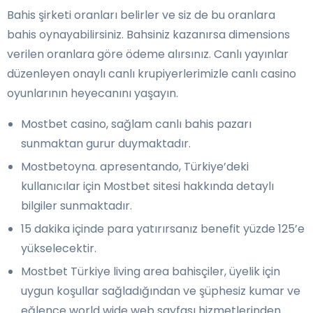
Bahis şirketi oranları belirler ve siz de bu oranlara
bahis oynayabilirsiniz. Bahsiniz kazanırsa dimensions
verilen oranlara göre ödeme alırsınız. Canlı yayınlar
düzenleyen onaylı canlı krupiyerlerimizle canlı casino
oyunlarının heyecanını yaşayın.
Mostbet casino, sağlam canlı bahis pazarı
sunmaktan gurur duymaktadır.
Mostbetoyna. apresentando, Türkiye’deki
kullanıcılar için Mostbet sitesi hakkında detaylı
bilgiler sunmaktadır.
15 dakika içinde para yatırırsanız benefit yüzde 125’e
yükselecektir.
Mostbet Türkiye living area bahisçiler, üyelik için
uygun koşullar sağladığından ve şüphesiz kumar ve
eğlence world wide web sayfası hizmetlerinden