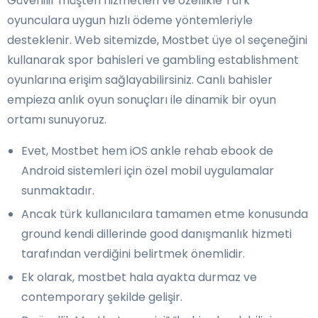
Güvenilir müşteri hizmetleri ve özellikle Türk
oyunculara uygun hızlı ödeme yöntemleriyle
desteklenir. Web sitemizde, Mostbet üye ol seçeneğini
kullanarak spor bahisleri ve gambling establishment
oyunlarına erişim sağlayabilirsiniz. Canlı bahisler
empieza anlık oyun sonuçları ile dinamik bir oyun
ortamı sunuyoruz.
Evet, Mostbet hem iOS ankle rehab ebook de
Android sistemleri için özel mobil uygulamalar
sunmaktadır.
Ancak türk kullanıcılara tamamen etme konusunda
ground kendi dillerinde good danışmanlık hizmeti
tarafından verdiğini belirtmek önemlidir.
Ek olarak, mostbet hala ayakta durmaz ve
contemporary şekilde gelişir.