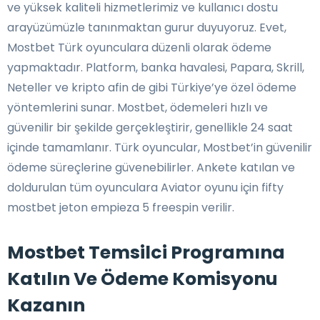
ve yüksek kaliteli hizmetlerimiz ve kullanıcı dostu
arayüzümüzle tanınmaktan gurur duyuyoruz. Evet,
Mostbet Türk oyunculara düzenli olarak ödeme
yapmaktadır. Platform, banka havalesi, Papara, Skrill,
Neteller ve kripto afin de gibi Türkiye’ye özel ödeme
yöntemlerini sunar. Mostbet, ödemeleri hızlı ve
güvenilir bir şekilde gerçekleştirir, genellikle 24 saat
içinde tamamlanır. Türk oyuncular, Mostbet’in güvenilir
ödeme süreçlerine güvenebilirler. Ankete katılan ve
doldurulan tüm oyunculara Aviator oyunu için fifty
mostbet jeton empieza 5 freespin verilir.
Mostbet Temsilci Programına
Katılın Ve Ödeme Komisyonu
Kazanın