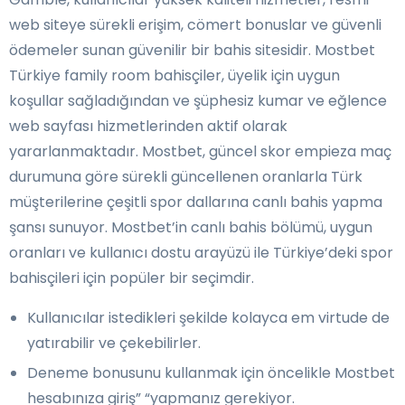
web siteye sürekli erişim, cömert bonuslar ve güvenli
ödemeler sunan güvenilir bir bahis sitesidir. Mostbet
Türkiye family room bahisçiler, üyelik için uygun
koşullar sağladığından ve şüphesiz kumar ve eğlence
web sayfası hizmetlerinden aktif olarak
yararlanmaktadır. Mostbet, güncel skor empieza maç
durumuna göre sürekli güncellenen oranlarla Türk
müşterilerine çeşitli spor dallarına canlı bahis yapma
şansı sunuyor. Mostbet’in canlı bahis bölümü, uygun
oranları ve kullanıcı dostu arayüzü ile Türkiye’deki spor
bahisçileri için popüler bir seçimdir.
Kullanıcılar istedikleri şekilde kolayca em virtude de
yatırabilir ve çekebilirler.
Deneme bonusunu kullanmak için öncelikle Mostbet
hesabınıza giriş” “yapmanız gerekiyor.