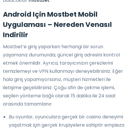
bulacaklar
mostbet
.
Android Için Mostbet Mobil
Uygulaması – Nereden Venasıl
Indirilir
Mostbet’e giriş yaparken herhangi bir sorun
yaşamanız durumunda, güncel giriş adresini kontrol
etmek önemlidir. Ayrıca, tarayıcınızın çerezlerini
temizlemeyi ve VPN kullanmayı deneyebilirsiniz. Eğer
hala giriş yapamıyorsanız, müşteri hizmetleri ile
iletişime geçebilirsiniz. Çoğu afin de çekme işlemi,
seçilen yönteme bağlı olarak 15 dakika ile 24 saat
arasında tamamlanır.
Bu oyunlar, oyunculara gerçek bir casino deneyimi
yaşatmak için gerçek krupiyelere sahiptir empieza