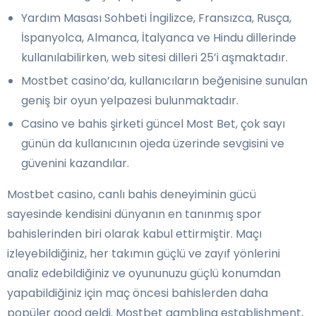
Yardım Masası Sohbeti İngilizce, Fransızca, Rusça,
İspanyolca, Almanca, İtalyanca ve Hindu dillerinde
kullanılabilirken, web sitesi dilleri 25’i aşmaktadır.
Mostbet casino’da, kullanıcıların beğenisine sunulan
geniş bir oyun yelpazesi bulunmaktadır.
Casino ve bahis şirketi güncel Most Bet, çok sayı
günün da kullanıcının ojeda üzerinde sevgisini ve
güvenini kazandılar.
Mostbet casino, canlı bahis deneyiminin gücü
sayesinde kendisini dünyanın en tanınmış spor
bahislerinden biri olarak kabul ettirmiştir. Maçı
izleyebildiğiniz, her takımın güçlü ve zayıf yönlerini
analiz edebildiğiniz ve oyununuzu güçlü konumdan
yapabildiğiniz için maç öncesi bahislerden daha
popüler good geldi. Mostbet gambling establishment,