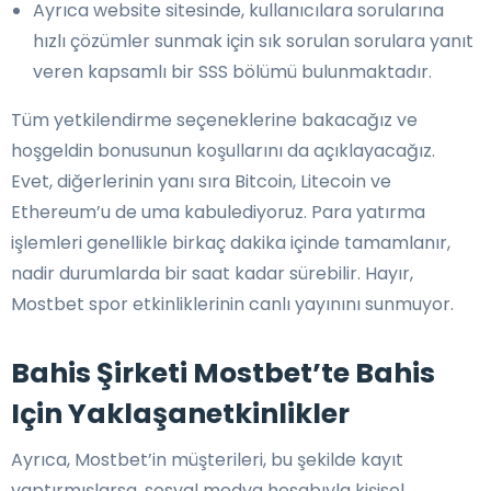
Ayrıca website sitesinde, kullanıcılara sorularına
hızlı çözümler sunmak için sık sorulan sorulara yanıt
veren kapsamlı bir SSS bölümü bulunmaktadır.
Tüm yetkilendirme seçeneklerine bakacağız ve
hoşgeldin bonusunun koşullarını da açıklayacağız.
Evet, diğerlerinin yanı sıra Bitcoin, Litecoin ve
Ethereum’u de uma kabulediyoruz. Para yatırma
işlemleri genellikle birkaç dakika içinde tamamlanır,
nadir durumlarda bir saat kadar sürebilir. Hayır,
Mostbet spor etkinliklerinin canlı yayınını sunmuyor.
Bahis Şirketi Mostbet’te Bahis
Için Yaklaşanetkinlikler
Ayrıca, Mostbet’in müşterileri, bu şekilde kayıt
yaptırmışlarsa, sosyal medya hesabıyla kişisel