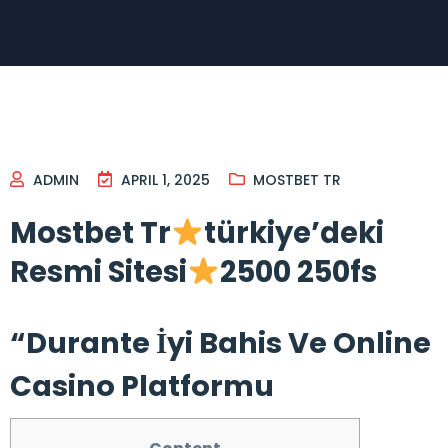
ADMIN
APRIL 1, 2025
MOSTBET TR
Mostbet Tr
türkiye’deki
Resmi Sitesi
2500 250fs
“Durante İyi Bahis Ve Online
Casino Platformu