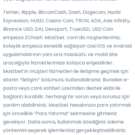
Tether, Ripple, BitcoinCash, Dash, Dogecoin, Huobi
Expression, HUSD, Casino Coin, TRON, ADA, Axie Infinity,
Binance USD, DAI, Dexsport, TrueUSD, USD Coin
empieza ZChash. Mostbet. com’da müşterilerimiz,
kolaylık empieza esneklik sağlayan özel iOS ve Android
uygulamalarının yanı sıra masaüstü ve mobil site
aracılığıyla hizmetlerimize kolayca erişebilirler.
Mostbet’in müşteri hizmetleri ile iletişime geçmek için
sitenin “İletişim” bölümünü kullanabilirsiniz. Buradan e-
posta veya canlı sohbet üzerinden destek ekibi ile
bağlantı kurabilir, herhangi bir sorun veya sorunuz için
yardım alabilirsiniz. Mostbet hesabınıza para yatırmak
için öncelikle “Para Yatırma” sekmesine gitmeniz
gerekiyor. Daha sonra, kullanmak istediğiniz ödeme
yöntemini seçerek işlemlerinizi gerçekleştirebilirsiniz.