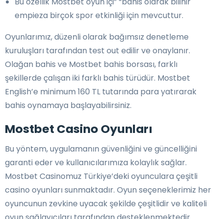
Bu özellik Mostbet oyun içi” “bahis olarak bilinir
empieza birçok spor etkinliği için mevcuttur.
Oyunlarımız, düzenli olarak bağımsız denetleme
kuruluşları tarafından test out edilir ve onaylanır.
Olağan bahis ve Mostbet bahis borsası, farklı
şekillerde çalışan iki farklı bahis türüdür. Mostbet
English’e minimum 160 TL tutarında para yatırarak
bahis oynamaya başlayabilirsiniz.
Mostbet Casino Oyunları
Bu yöntem, uygulamanın güvenliğini ve güncelliğini
garanti eder ve kullanıcılarımıza kolaylık sağlar.
Mostbet Casinomuz Türkiye’deki oyunculara çeşitli
casino oyunları sunmaktadır. Oyun seçeneklerimiz her
oyuncunun zevkine uyacak şekilde çeşitlidir ve kaliteli
oyun sağlayıcıları tarafından desteklenmektedir.