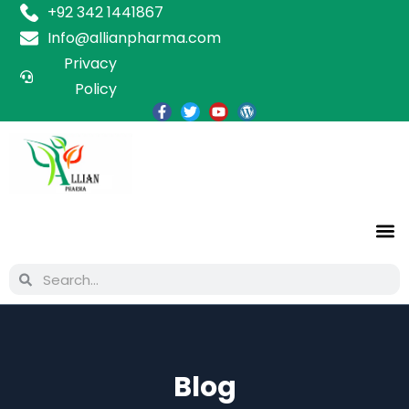
+92 342 1441867
Info@allianpharma.com
Privacy
Policy
Blog