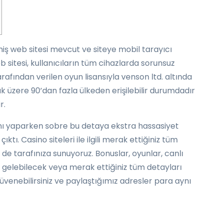
miş web sitesi mevcut ve siteye mobil tarayıcı
b sitesi, kullanıcıların tüm cihazlarda sorunsuz
afından verilen oyun lisansıyla venson ltd. altında
ak üzere 90’dan fazla ülkeden erişilebilir durumdadır
r.
asını yaparken sobre bu detaya ekstra hassasiyet
tı. Casino siteleri ile ilgili merak ettiğiniz tüm
ri de tarafınıza sunuyoruz. Bonuslar, oyunlar, canlı
za gelebilecek veya merak ettiğiniz tüm detayları
e güvenebilirsiniz ve paylaştığımız adresler para aynı