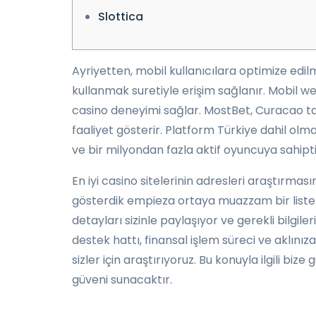
Slottica
Ayriyetten, mobil kullanıcılara optimize edil
kullanmak suretiyle erişim sağlanır. Mobil we
casino deneyimi sağlar. MostBet, Curacao tar
faaliyet gösterir. Platform Türkiye dahil olm
ve bir milyondan fazla aktif oyuncuya sahipti
En iyi casino sitelerinin adresleri araştırm
gösterdik empieza ortaya muazzam bir liste çık
detayları sizinle paylaşıyor ve gerekli bilgile
destek hattı, finansal işlem süreci ve aklını
sizler için araştırıyoruz. Bu konuyla ilgili biz
güveni sunacaktır.