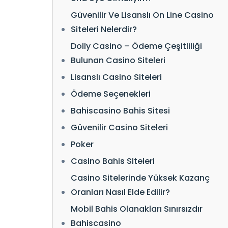
Güvenilir Ve Lisanslı On Line Casino
Siteleri Nelerdir?
Dolly Casino – Ödeme Çeşitliliği
Bulunan Casino Siteleri
Lisanslı Casino Siteleri
Ödeme Seçenekleri
Bahiscasino Bahis Sitesi
Güvenilir Casino Siteleri
Poker
Casino Bahis Siteleri
Casino Sitelerinde Yüksek Kazanç
Oranları Nasıl Elde Edilir?
Mobil Bahis Olanakları Sınırsızdır
Bahiscasino