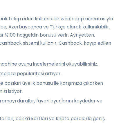
mak talep eden kullanıcılar whatsapp numarasıyla
ilizce, Azerbaycanca ve Türkçe olarak kullanılabilir.
ar %100 hoşgeldin bonusu verir. Ayriyetten,
 cashback sistemi kullanır. Cashback, kayıp edilen
achine oyunu incelemelerini okuyabilirsiniz.
mpieza popülaritesi artıyor.
e bazıları üyelik bonusu ile karşımıza çıkarken
zı istiyor.
ramayı daraltır, favori oyunlarını kaydeder ve
rleri, banka kartları ve kripto paralarla geniş