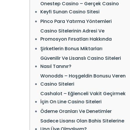
Onestep Casino – Gerçek Casino
Keyfi Sunan Casino Sitesi
Pinco Para Yatırma Yöntemleri
Casino Sitelerinin Adresi Ve
Promosyon Fırsatları Hakkında
Şirketlerin Bonus Miktarları
Güvenilir Ve Lisanslı Casino Siteleri
Nasıl Tanınır?
Wonodds – Hoşgeldin Bonusu Veren
Casino Siteleri
Cashalot – Eğlenceli Vakit Geçirmek
İçin On Line Casino Siteleri
Ödeme Oranları Ve Denetimler
Sadece Lisansı Olan Bahis Sitelerine
Una Üye Olmalıyım?