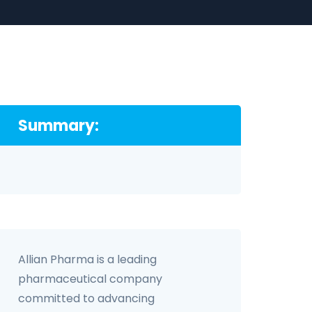
Summary:
Allian Pharma is a leading
pharmaceutical company
committed to advancing