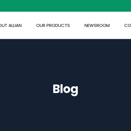
m
UT ALLIAN
OUR PRODUCTS
NEWSROOM
CO
Blog