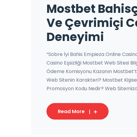
Mostbet Bahisçis
Ve Çevrimiçi C
Deneyimi
“Sobre İyi Bahis Empieza Online Cas
Casino Eşsizliği Mostbet Web Sitesi Bi
Ödeme Komisyonu Kazanın Mostbet’te
Web Sitenin Karakteri? Mostbet Kişise
Promosyon Kodu Nedir? Web Sitemizde 
Read More