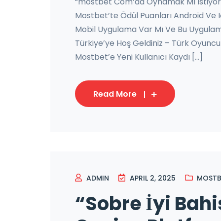
“mostbet Com’da Oynamak Mı Istiyors
Mostbet’te Ödül Puanları Android Ve I
Mobil Uygulama Var Mı Ve Bu Uygulama
Türkiye’ye Hoş Geldiniz – Türk Oyuncula
Mostbet’e Yeni Kullanıcı Kaydı [...]
Read More
ADMIN
APRIL 2, 2025
MOSTB
“Sobre İyi Bah