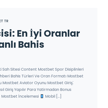
T TR
i: En İyi Oranlar
anlı Bahis
ki Sah Sitesi Content Mostbet Spor Disiplinleri
hberi Bahis Türleri Ve Oran Formatı Mostbet
nu Mostbet Aviator Oyunu Mostbet Giriş⁚
l Giriş Yapılır Para Yatirmadan Bonus
e Mostbet İncelemesi
Mobil [...]