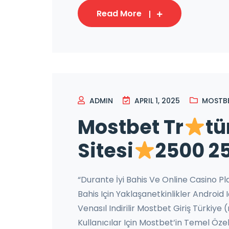
Read More
ADMIN
APRIL 1, 2025
MOSTBE
Mostbet Tr
tü
Sitesi
2500 2
“Durante İyi Bahis Ve Online Casino P
Bahis Için Yaklaşanetkinlikler Androi
Venasıl Indirilir Mostbet Giriş Türkiy
Kullanıcılar Için Mostbet’in Temel Öze