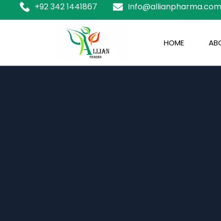
+92 342 1441867
Info@allianpharma.co
HOME
ABO