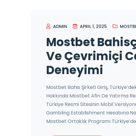
ADMIN
APRIL 1, 2025
MOSTBE
Mostbet Bahisçis
Ve Çevrimiçi C
Deneyimi
Mostbet Bahis Şirketi Giriş, Türkiye’de
Hakkında Mostbet Afin De Yatırma Re
Türkiye Resmi Sitesinin Mobil Versiyo
Gambling Establishment Hesabına Nası
Mostbet Ortaklık Programı Türkiye’d