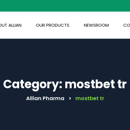
m
UT ALLIAN
OUR PRODUCTS
NEWSROOM
CO
Category:
mostbet tr
Allian Pharma
>
mostbet tr