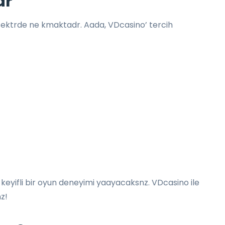
ar
a sektrde ne kmaktadr. Aada, VDcasino’ tercih
eyifli bir oyun deneyimi yaayacaksnz. VDcasino ile
z!