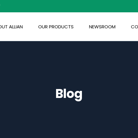
m
UT ALLIAN
OUR PRODUCTS
NEWSROOM
CO
Blog