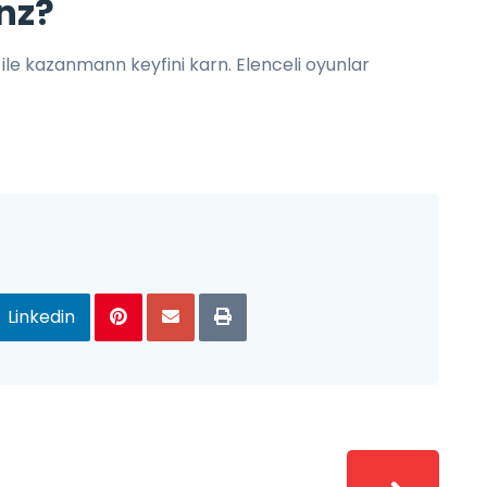
nz?
le kazanmann keyfini karn. Elenceli oyunlar
Linkedin