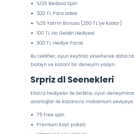
%125 Bedava Spin
300 TL Para adesi
%25 Yatrm Bonusu (250 TL’ye kadar)
100 TL Ho Geldin Hediyesi
300 TL Hediye Paras
Bu teklifler, oyun keyfinizi ykselterek daha 
balayn ve kazanl bir deneyim yaayn.
Srpriz dl Seenekleri
Ekstra hediyeler ile birlikte, oyun deneyiminiz
avantajlar ile kazancnz maksimum seviyey
75 free spin
Premium kayt paketi