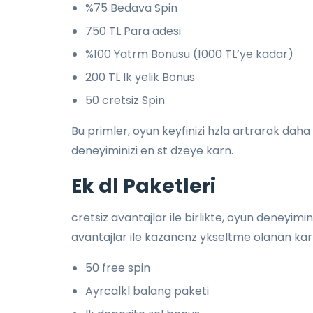
%75 Bedava Spin
750 TL Para adesi
%100 Yatrm Bonusu (1000 TL’ye kadar)
200 TL lk yelik Bonus
50 cretsiz Spin
Bu primler, oyun keyfinizi hzla artrarak daha
deneyiminizi en st dzeye karn.
Ek dl Paketleri
cretsiz avantajlar ile birlikte, oyun deneyimini
avantajlar ile kazancnz ykseltme olanan ka
50 free spin
Ayrcalkl balang paketi