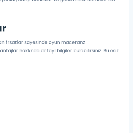
ar
unulan frsatlar sayesinde oyun maceranz
antajlar hakknda detayl bilgiler bulabilirsiniz. Bu esiz