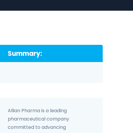
Summary:
Allian Pharma is a leading
pharmaceutical company
committed to advancing