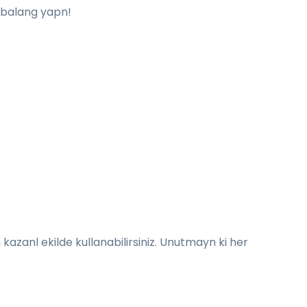
de balang yapn!
kazanl ekilde kullanabilirsiniz. Unutmayn ki her