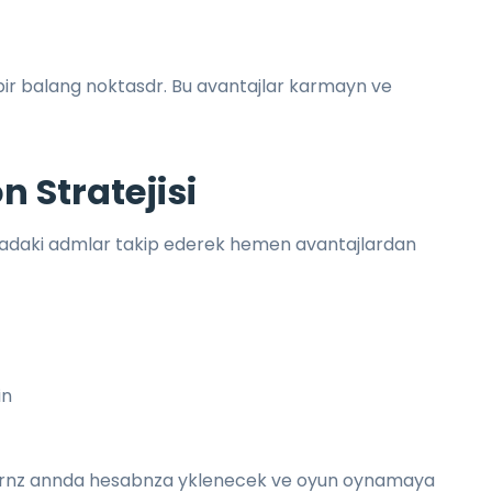
bir balang noktasdr. Bu avantajlar karmayn ve
 Stratejisi
Aadaki admlar takip ederek hemen avantajlardan
in
arnz annda hesabnza yklenecek ve oyun oynamaya