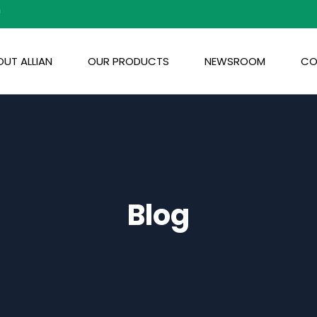
m
UT ALLIAN
OUR PRODUCTS
NEWSROOM
CO
Blog