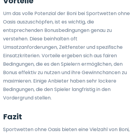
Vorteile
Um das volle Potenzial der Boni bei Sportwetten ohne
Oasis auszuschöpfen, ist es wichtig, die
entsprechenden Bonusbedingungen genau zu
verstehen. Diese beinhalten oft
Umsatzanforderungen, Zeitfenster und spezifische
Einsatzkriterien. Vorteile ergeben sich aus fairen
Bedingungen, die es den Spielern ermöglichen, den
Bonus effektiv zu nutzen und ihre Gewinnchancen zu
maximieren. Einige Anbieter haben sehr lockere
Bedingungen, die den Spieler langfristig in den
Vordergrund stellen.
Fazit
Sportwetten ohne Oasis bieten eine Vielzahl von Boni,