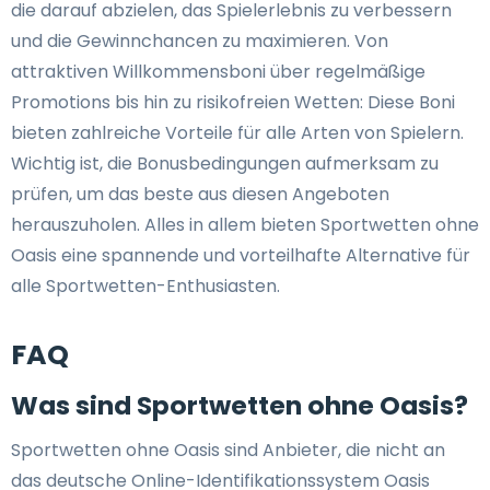
die darauf abzielen, das Spielerlebnis zu verbessern
und die Gewinnchancen zu maximieren. Von
attraktiven Willkommensboni über regelmäßige
Promotions bis hin zu risikofreien Wetten: Diese Boni
bieten zahlreiche Vorteile für alle Arten von Spielern.
Wichtig ist, die Bonusbedingungen aufmerksam zu
prüfen, um das beste aus diesen Angeboten
herauszuholen. Alles in allem bieten Sportwetten ohne
Oasis eine spannende und vorteilhafte Alternative für
alle Sportwetten-Enthusiasten.
FAQ
Was sind Sportwetten ohne Oasis?
Sportwetten ohne Oasis sind Anbieter, die nicht an
das deutsche Online-Identifikationssystem Oasis