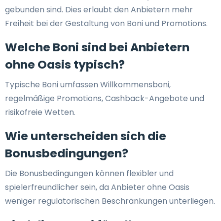
gebunden sind. Dies erlaubt den Anbietern mehr
Freiheit bei der Gestaltung von Boni und Promotions.
Welche Boni sind bei Anbietern
ohne Oasis typisch?
Typische Boni umfassen Willkommensboni,
regelmäßige Promotions, Cashback-Angebote und
risikofreie Wetten.
Wie unterscheiden sich die
Bonusbedingungen?
Die Bonusbedingungen können flexibler und
spielerfreundlicher sein, da Anbieter ohne Oasis
weniger regulatorischen Beschränkungen unterliegen.