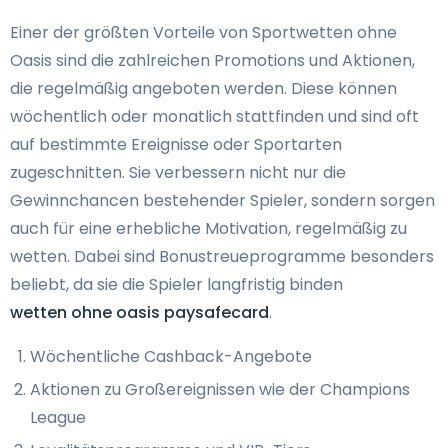
Einer der größten Vorteile von Sportwetten ohne
Oasis sind die zahlreichen Promotions und Aktionen,
die regelmäßig angeboten werden. Diese können
wöchentlich oder monatlich stattfinden und sind oft
auf bestimmte Ereignisse oder Sportarten
zugeschnitten. Sie verbessern nicht nur die
Gewinnchancen bestehender Spieler, sondern sorgen
auch für eine erhebliche Motivation, regelmäßig zu
wetten. Dabei sind Bonustreueprogramme besonders
beliebt, da sie die Spieler langfristig binden
wetten ohne oasis paysafecard
.
Wöchentliche Cashback-Angebote
Aktionen zu Großereignissen wie der Champions
League