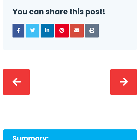
You can share this post!
Summary: