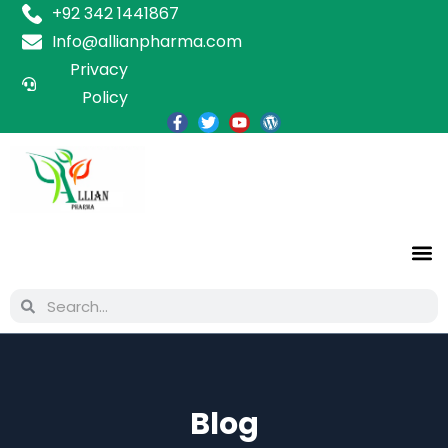
+92 342 1441867
Info@allianpharma.com
Privacy
Policy
Blog