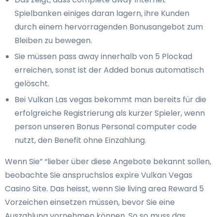
Spielbanken einiges daran lagern, ihre Kunden
durch einem hervorragenden Bonusangebot zum
Bleiben zu bewegen.
Sie müssen pass away innerhalb von 5 Plockad
erreichen, sonst ist der Added bonus automatisch
gelöscht.
Bei Vulkan Las vegas bekommt man bereits für die
erfolgreiche Registrierung als kurzer Spieler, wenn
person unseren Bonus Personal computer code
nutzt, den Benefit ohne Einzahlung.
Wenn Sie” “lieber über diese Angebote bekannt sollen,
beobachte Sie anspruchslos expire Vulkan Vegas
Casino Site. Das heisst, wenn Sie living area Reward 5
Vorzeichen einsetzen müssen, bevor Sie eine
Auszahlung vornehmen können. So so muss das