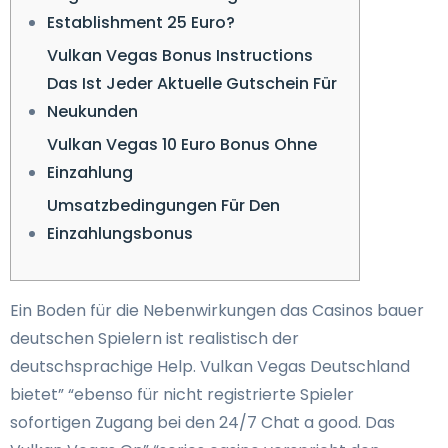
Establishment 25 Euro?
Vulkan Vegas Bonus Instructions
Das Ist Jeder Aktuelle Gutschein Für
Neukunden
Vulkan Vegas 10 Euro Bonus Ohne
Einzahlung
Umsatzbedingungen Für Den
Einzahlungsbonus
Ein Boden für die Nebenwirkungen das Casinos bauer
deutschen Spielern ist realistisch der
deutschsprachige Help. Vulkan Vegas Deutschland
bietet” “ebenso für nicht registrierte Spieler
sofortigen Zugang bei den 24/7 Chat a good. Das