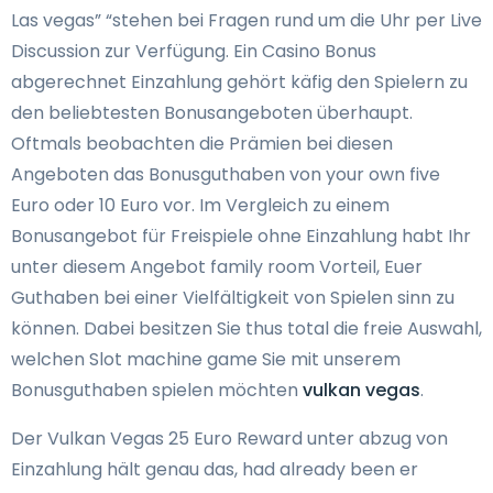
Las vegas” “stehen bei Fragen rund um die Uhr per Live
Discussion zur Verfügung. Ein Casino Bonus
abgerechnet Einzahlung gehört käfig den Spielern zu
den beliebtesten Bonusangeboten überhaupt.
Oftmals beobachten die Prämien bei diesen
Angeboten das Bonusguthaben von your own five
Euro oder 10 Euro vor. Im Vergleich zu einem
Bonusangebot für Freispiele ohne Einzahlung habt Ihr
unter diesem Angebot family room Vorteil, Euer
Guthaben bei einer Vielfältigkeit von Spielen sinn zu
können. Dabei besitzen Sie thus total die freie Auswahl,
welchen Slot machine game Sie mit unserem
Bonusguthaben spielen möchten
vulkan vegas
.
Der Vulkan Vegas 25 Euro Reward unter abzug von
Einzahlung hält genau das, had already been er