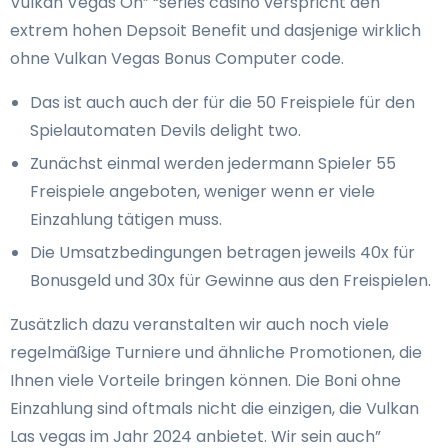
Vulkan Vegas On” “series casino verspricht den
extrem hohen Depsoit Benefit und dasjenige wirklich
ohne Vulkan Vegas Bonus Computer code.
Das ist auch auch der für die 50 Freispiele für den
Spielautomaten Devils delight two.
Zunächst einmal werden jedermann Spieler 55
Freispiele angeboten, weniger wenn er viele
Einzahlung tätigen muss.
Die Umsatzbedingungen betragen jeweils 40x für
Bonusgeld und 30x für Gewinne aus den Freispielen.
Zusätzlich dazu veranstalten wir auch noch viele
regelmäßige Turniere und ähnliche Promotionen, die
Ihnen viele Vorteile bringen können. Die Boni ohne
Einzahlung sind oftmals nicht die einzigen, die Vulkan
Las vegas im Jahr 2024 anbietet. Wir sein auch”