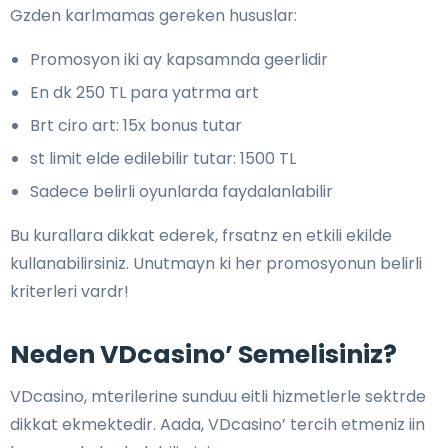
Gzden karlmamas gereken hususlar:
Promosyon iki ay kapsamnda geerlidir
En dk 250 TL para yatrma art
Brt ciro art: 15x bonus tutar
st limit elde edilebilir tutar: 1500 TL
Sadece belirli oyunlarda faydalanlabilir
Bu kurallara dikkat ederek, frsatnz en etkili ekilde
kullanabilirsiniz. Unutmayn ki her promosyonun belirli
kriterleri vardr!
Neden VDcasino’ Semelisiniz?
VDcasino, mterilerine sunduu eitli hizmetlerle sektrde
dikkat ekmektedir. Aada, VDcasino’ tercih etmeniz iin