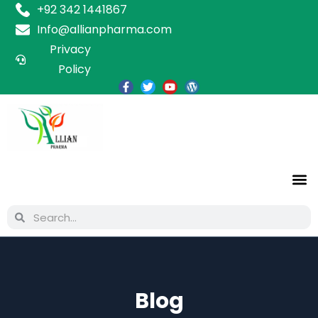
+92 342 1441867
Info@allianpharma.com
Privacy
Policy
Blog