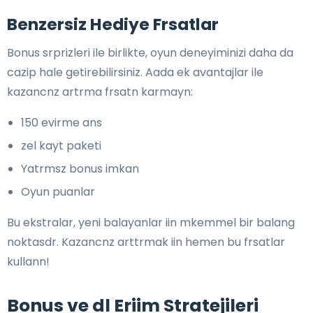
Benzersiz Hediye Frsatlar
Bonus srprizleri ile birlikte, oyun deneyiminizi daha da
cazip hale getirebilirsiniz. Aada ek avantajlar ile
kazancnz artrma frsatn karmayn:
150 evirme ans
zel kayt paketi
Yatrmsz bonus imkan
Oyun puanlar
Bu ekstralar, yeni balayanlar iin mkemmel bir balang
noktasdr. Kazancnz arttrmak iin hemen bu frsatlar
kullann!
Bonus ve dl Eriim Stratejileri