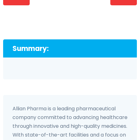
Summary:
Allian Pharma is a leading pharmaceutical
company committed to advancing healthcare
through innovative and high-quality medicines.
With state-of-the-art facilities and a focus on