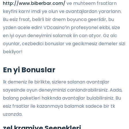
http://www.biberbar.com/
ve muhteem frsatlarn
keyfini karn! imdi ye olun ve avantajlardan yararlann.
Bu esiz frsat, belirli bir dnem boyunca geerlidir, bu
yzden acele edin! VDcasino’in profesyonel ekibi, size
en iyi oyun deneyimini salamak iin can atyor. Gz alc
oyunlar, cezbedici bonuslar ve gecikmesiz demeler sizi
bekliyor!
En yi Bonuslar
lk demeniz ile birlikte, sizlere salanan avantajlar
sayesinde oyun deneyiminizi canlandrabilirsiniz. Aada,
balang paketleri hakknda avantajlar bulabilirsiniz. Bu
esiz frsatlar ile kazanmaya balamak sadece bir tk
uzanzda.
zel kramiye Seenekleri