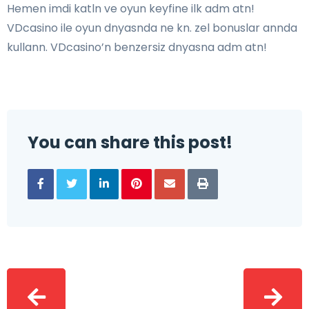
Hemen imdi katln ve oyun keyfine ilk adm atn!
VDcasino ile oyun dnyasnda ne kn. zel bonuslar annda
kullann. VDcasino’n benzersiz dnyasna adm atn!
You can share this post!