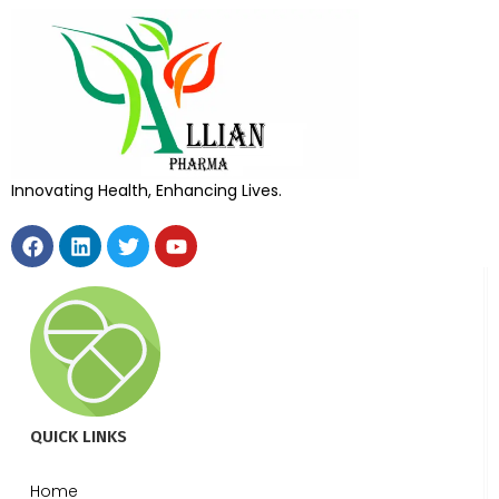
Innovating Health, Enhancing Lives.
QUICK LINKS
Home