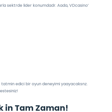
jlarla sektrde lider konumdadr. Aada, VDcasino’
e tatmin edici bir oyun deneyimi yaayacaksnz.
estesiniz!
 in Tam Zaman!