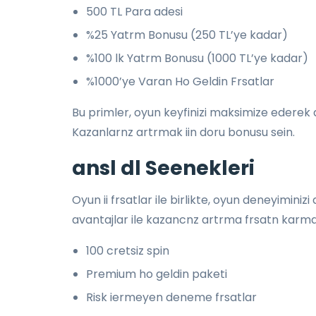
500 TL Para adesi
%25 Yatrm Bonusu (250 TL’ye kadar)
%100 lk Yatrm Bonusu (1000 TL’ye kadar)
%1000’ye Varan Ho Geldin Frsatlar
Bu primler, oyun keyfinizi maksimize ederek 
Kazanlarnz artrmak iin doru bonusu sein.
ansl dl Seenekleri
Oyun ii frsatlar ile birlikte, oyun deneyiminizi
avantajlar ile kazancnz artrma frsatn karm
100 cretsiz spin
Premium ho geldin paketi
Risk iermeyen deneme frsatlar