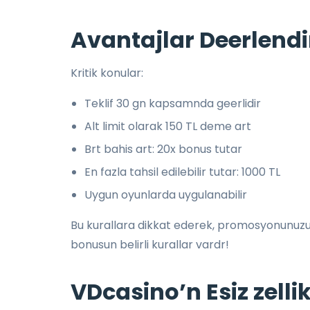
Avantajlar Deerlendi
Kritik konular:
Teklif 30 gn kapsamnda geerlidir
Alt limit olarak 150 TL deme art
Brt bahis art: 20x bonus tutar
En fazla tahsil edilebilir tutar: 1000 TL
Uygun oyunlarda uygulanabilir
Bu kurallara dikkat ederek, promosyonunuzu e
bonusun belirli kurallar vardr!
VDcasino’n Esiz zellik