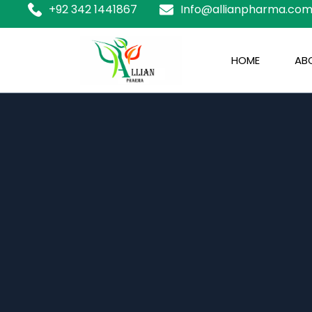
+92 342 1441867
Info@allianpharma.co
HOME
ABO