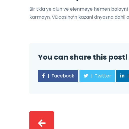
Bir tkla ye olun ve elenmeye hemen balayn! 
karmayn. VDcasino’n kazanl dnyasna dahil o
You can share this post!
Facebook
Twitter