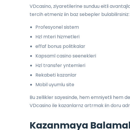
VDcasino, ziyaretilerine sunduu eitli avanta
tercih etmeniz iin baz sebepler bulabilirsiniz:
Profesyonel sistem
Hzl mteri hizmetleri
effaf bonus politikalar
Kapsaml casino seenekleri
Hzl transfer yntemleri
Rekabeti kazanlar
Mobil uyumlu site
Bu zellikler sayesinde, hem emniyetli hem d
VDcasino ile kazanlarnz artrmak iin doru adr
Kazanmaya Balamak