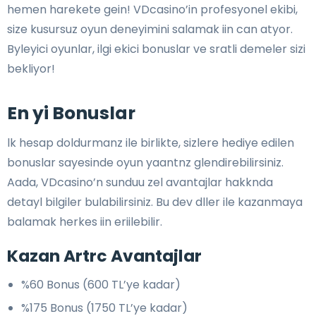
hemen harekete gein! VDcasino’in profesyonel ekibi,
size kusursuz oyun deneyimini salamak iin can atyor.
Byleyici oyunlar, ilgi ekici bonuslar ve sratli demeler sizi
bekliyor!
En yi Bonuslar
lk hesap doldurmanz ile birlikte, sizlere hediye edilen
bonuslar sayesinde oyun yaantnz glendirebilirsiniz.
Aada, VDcasino’n sunduu zel avantajlar hakknda
detayl bilgiler bulabilirsiniz. Bu dev dller ile kazanmaya
balamak herkes iin eriilebilir.
Kazan Artrc Avantajlar
%60 Bonus (600 TL’ye kadar)
%175 Bonus (1750 TL’ye kadar)