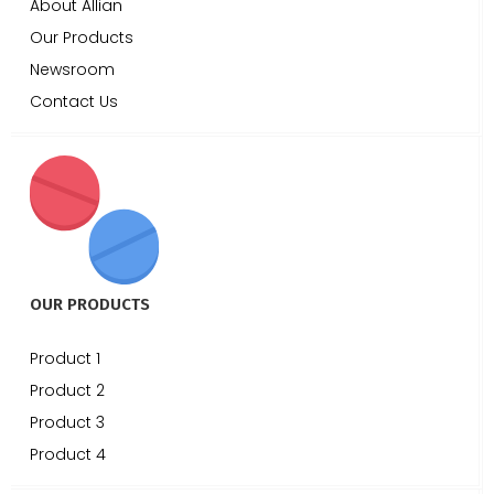
About Allian
Our Products
Newsroom
Contact Us
OUR PRODUCTS
Product 1
Product 2
Product 3
Product 4