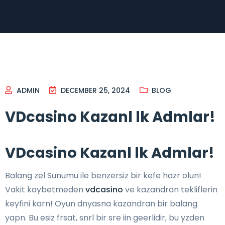
ADMIN
DECEMBER 25, 2024
BLOG
VDcasino Kazanl lk Admlar!
VDcasino Kazanl lk Admlar!
Balang zel Sunumu ile benzersiz bir kefe hazr olun!
Vakit kaybetmeden
vdcasino
ve kazandran tekliflerin
keyfini karn! Oyun dnyasna kazandran bir balang
yapn. Bu esiz frsat, snrl bir sre iin geerlidir, bu yzden