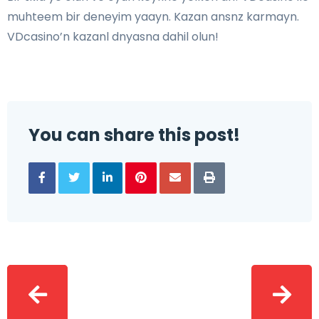
muhteem bir deneyim yaayn. Kazan ansnz karmayn.
VDcasino’n kazanl dnyasna dahil olun!
You can share this post!