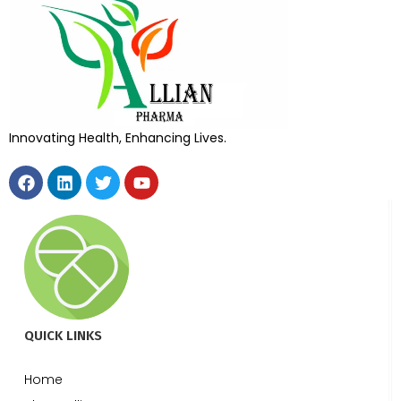
Innovating Health, Enhancing Lives.
QUICK LINKS
Home