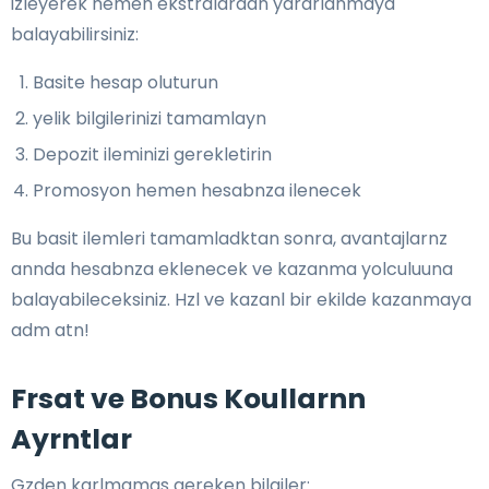
izleyerek hemen ekstralardan yararlanmaya
balayabilirsiniz:
Basite hesap oluturun
yelik bilgilerinizi tamamlayn
Depozit ileminizi gerekletirin
Promosyon hemen hesabnza ilenecek
Bu basit ilemleri tamamladktan sonra, avantajlarnz
annda hesabnza eklenecek ve kazanma yolculuuna
balayabileceksiniz. Hzl ve kazanl bir ekilde kazanmaya
adm atn!
Frsat ve Bonus Koullarnn
Ayrntlar
Gzden karlmamas gereken bilgiler: