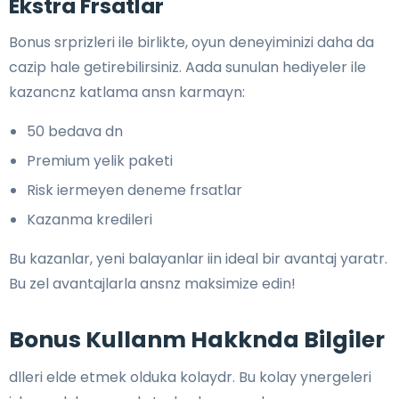
Ekstra Frsatlar
Bonus srprizleri ile birlikte, oyun deneyiminizi daha da
cazip hale getirebilirsiniz. Aada sunulan hediyeler ile
kazancnz katlama ansn karmayn:
50 bedava dn
Premium yelik paketi
Risk iermeyen deneme frsatlar
Kazanma kredileri
Bu kazanlar, yeni balayanlar iin ideal bir avantaj yaratr.
Bu zel avantajlarla ansnz maksimize edin!
Bonus Kullanm Hakknda Bilgiler
dlleri elde etmek olduka kolaydr. Bu kolay ynergeleri