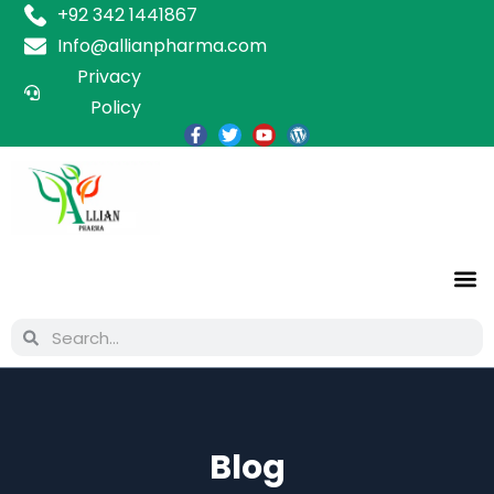
+92 342 1441867
Info@allianpharma.com
Privacy
Policy
Blog