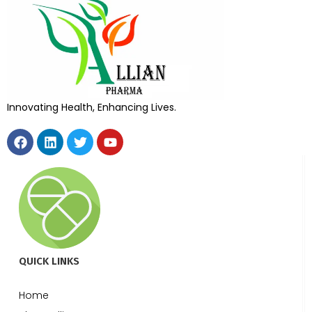
Innovating Health, Enhancing Lives.
QUICK LINKS
Home