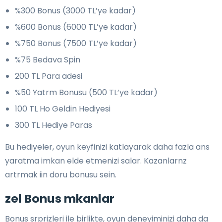
%300 Bonus (3000 TL’ye kadar)
%600 Bonus (6000 TL’ye kadar)
%750 Bonus (7500 TL’ye kadar)
%75 Bedava Spin
200 TL Para adesi
%50 Yatrm Bonusu (500 TL’ye kadar)
100 TL Ho Geldin Hediyesi
300 TL Hediye Paras
Bu hediyeler, oyun keyfinizi katlayarak daha fazla ans
yaratma imkan elde etmenizi salar. Kazanlarnz
artrmak iin doru bonusu sein.
zel Bonus mkanlar
Bonus srprizleri ile birlikte, oyun deneyiminizi daha da