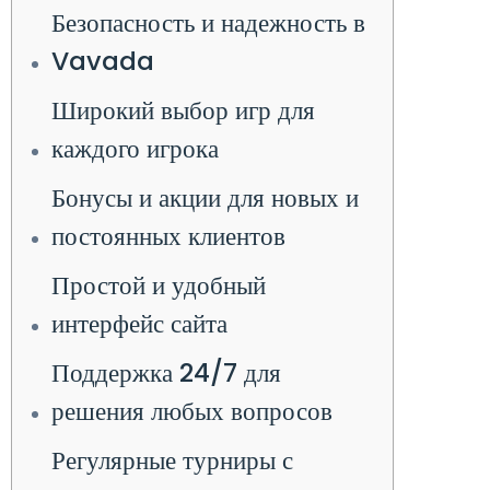
Безопасность и надежность в
Vavada
Широкий выбор игр для
каждого игрока
Бонусы и акции для новых и
постоянных клиентов
Простой и удобный
интерфейс сайта
Поддержка 24/7 для
решения любых вопросов
Регулярные турниры с