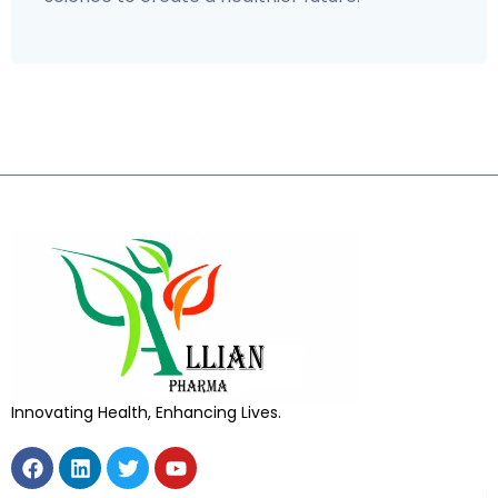
Innovating Health, Enhancing Lives.