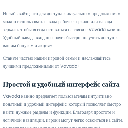
Не забывайте, что для доступа к актуальным предложениям
можно использовать вавада рабочее зеркало или вавада
зеркало, чтобы всегда оставаться на связи с Vavada казино.
Удобный вавада вход позволяет быстро получить доступ к
вашим бонусам и акциям.
Станьте частью нашей игровой семьи и наслаждайтесь
лучшими предложениями от Vavada!
Простой и удобный интерфейс сайта
Vavada казино предлагает пользователям интуитивно
понятный и удобный интерфейс, который позволяет быстро
найти нужные разделы и функции. Благодаря простоте и
логичной навигации, игроки могут легко освоиться на сайте,