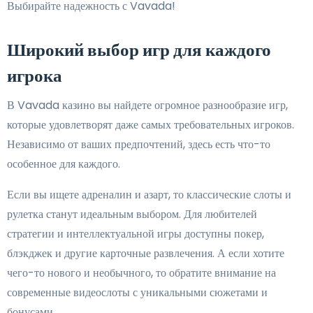
Выбирайте надежность с Vavada!
Широкий выбор игр для каждого
игрока
В Vavada казино вы найдете огромное разнообразие игр,
которые удовлетворят даже самых требовательных игроков.
Независимо от ваших предпочтений, здесь есть что-то
особенное для каждого.
Если вы ищете адреналин и азарт, то классические слоты и
рулетка станут идеальным выбором. Для любителей
стратегии и интеллектуальной игры доступны покер,
блэкджек и другие карточные развлечения. А если хотите
чего-то нового и необычного, то обратите внимание на
современные видеослоты с уникальными сюжетами и
бонусами.