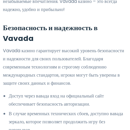
незабываемые впечатления. Vavada казино – это всегда
надежно, удобно и прибыльно!
Безопасность и надежность в
Vavada
Vavada казино гарантирует высокий уровень безопасности
и надежности для своих пользователей. Благодаря
современным технологиям и строгому соблюдению
международных стандартов, игроки могут быть уверены в
защите своих данных и финансов.
Доступ через вавада вход на официальный сайт
обеспечивает безопасность авторизации.
В случае временных технических сбоев, доступно вавада
зеркало, которое позволяет продолжить игру без
перерывов.