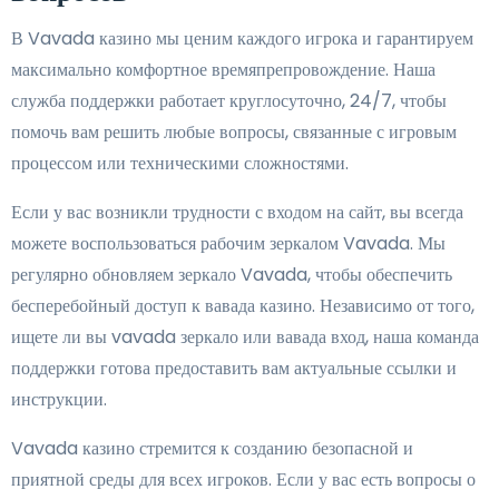
В Vavada казино мы ценим каждого игрока и гарантируем
максимально комфортное времяпрепровождение. Наша
служба поддержки работает круглосуточно, 24/7, чтобы
помочь вам решить любые вопросы, связанные с игровым
процессом или техническими сложностями.
Если у вас возникли трудности с входом на сайт, вы всегда
можете воспользоваться рабочим зеркалом Vavada. Мы
регулярно обновляем зеркало Vavada, чтобы обеспечить
бесперебойный доступ к вавада казино. Независимо от того,
ищете ли вы vavada зеркало или вавада вход, наша команда
поддержки готова предоставить вам актуальные ссылки и
инструкции.
Vavada казино стремится к созданию безопасной и
приятной среды для всех игроков. Если у вас есть вопросы о