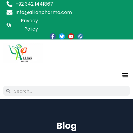
+92 342 1441867
Info@allianpharma.com
Privacy
Policy
Blog