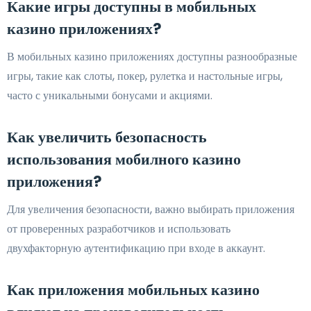
Какие игры доступны в мобильных
казино приложениях?
В мобильных казино приложениях доступны разнообразные
игры, такие как слоты, покер, рулетка и настольные игры,
часто с уникальными бонусами и акциями.
Как увеличить безопасность
использования мобилного казино
приложения?
Для увеличения безопасности, важно выбирать приложения
от проверенных разработчиков и использовать
двухфакторную аутентификацию при входе в аккаунт.
Как приложения мобильных казино