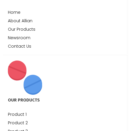
Home
About Allian
Our Products
Newsroom
Contact Us
OUR PRODUCTS
Product 1
Product 2