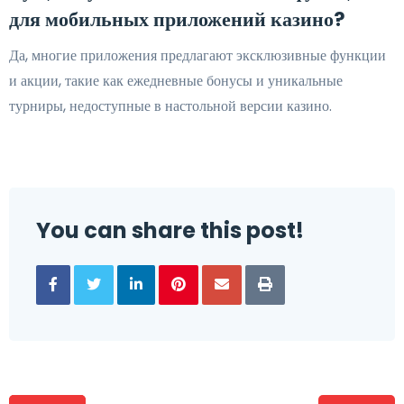
для мобильных приложений казино?
Да, многие приложения предлагают эксклюзивные функции
и акции, такие как ежедневные бонусы и уникальные
турниры, недоступные в настольной версии казино.
You can share this post!