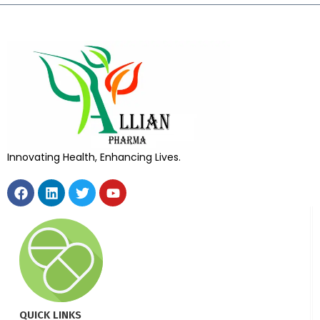
Innovating Health, Enhancing Lives.
QUICK LINKS