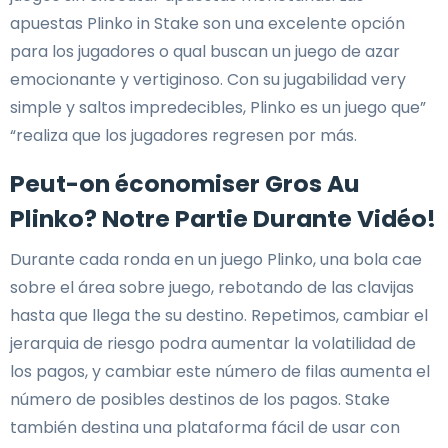
apuestas Plinko in Stake son una excelente opción
para los jugadores o qual buscan un juego de azar
emocionante y vertiginoso. Con su jugabilidad very
simple y saltos impredecibles, Plinko es un juego que”
“realiza que los jugadores regresen por más.
Peut-on économiser Gros Au
Plinko? Notre Partie Durante Vidéo!
Durante cada ronda en un juego Plinko, una bola cae
sobre el área sobre juego, rebotando de las clavijas
hasta que llega the su destino. Repetimos, cambiar el
jerarquia de riesgo podra aumentar la volatilidad de
los pagos, y cambiar este número de filas aumenta el
número de posibles destinos de los pagos. Stake
también destina una plataforma fácil de usar con