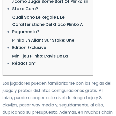
¿cómo Jugar Some Sort Of Plinko En
Stake Com?
Quali Sono Le Regole E Le
Caratteristiche Del Gioco Plinko A
Pagamento?
Plinko En Allant Sur Stake: Une
Edition Exclusive
Mini-jeu Plinko: L’avis De La
Rédaction”
Los jugadores pueden familiarizarse con las reglas del
juego y probar distintas configuraciones gratis. Al
inizio, puede escoger este nivel de riesgo bajo y 8
clavijas, pasar way medio y, seguidamente, al alto,
duplicando su presupuesto. Además, en muchas chain