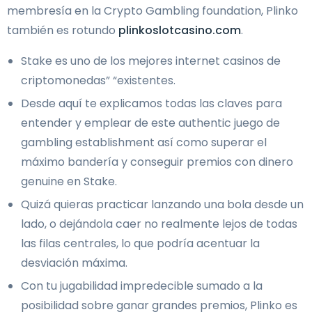
membresía en la Crypto Gambling foundation, Plinko
también es rotundo
plinkoslotcasino.com
.
Stake es uno de los mejores internet casinos de
criptomonedas” “existentes.
Desde aquí te explicamos todas las claves para
entender y emplear de este authentic juego de
gambling establishment así como superar el
máximo bandería y conseguir premios con dinero
genuine en Stake.
Quizá quieras practicar lanzando una bola desde un
lado, o dejándola caer no realmente lejos de todas
las filas centrales, lo que podría acentuar la
desviación máxima.
Con tu jugabilidad impredecible sumado a la
posibilidad sobre ganar grandes premios, Plinko es