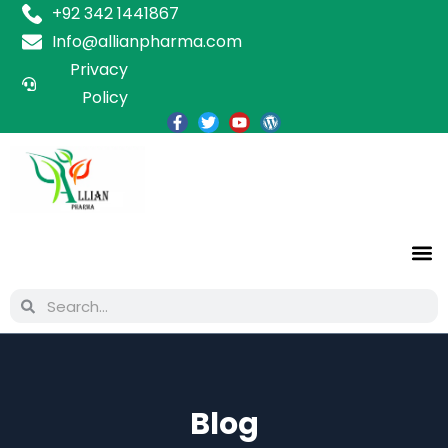
+92 342 1441867
Info@allianpharma.com
Privacy
Policy
Blog