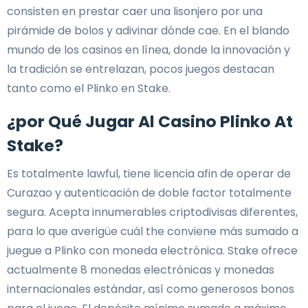
consisten en prestar caer una lisonjero por una
pirámide de bolos y adivinar dónde cae. En el blando
mundo de los casinos en línea, donde la innovación y
la tradición se entrelazan, pocos juegos destacan
tanto como el Plinko en Stake.
¿por Qué Jugar Al Casino Plinko At
Stake?
Es totalmente lawful, tiene licencia afin de operar de
Curazao y autenticación de doble factor totalmente
segura. Acepta innumerables criptodivisas diferentes,
para lo que averigüe cuál the conviene más sumado a
juegue a Plinko con moneda electrónica. Stake ofrece
actualmente 8 monedas electrónicas y monedas
internacionales estándar, así como generosos bonos