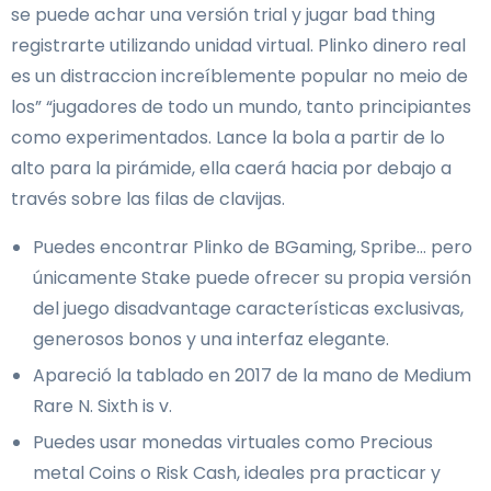
se puede achar una versión trial y jugar bad thing
registrarte utilizando unidad virtual. Plinko dinero real
es un distraccion increíblemente popular no meio de
los” “jugadores de todo un mundo, tanto principiantes
como experimentados. Lance la bola a partir de lo
alto para la pirámide, ella caerá hacia por debajo a
través sobre las filas de clavijas.
Puedes encontrar Plinko de BGaming, Spribe… pero
únicamente Stake puede ofrecer su propia versión
del juego disadvantage características exclusivas,
generosos bonos y una interfaz elegante.
Apareció la tablado en 2017 de la mano de Medium
Rare N. Sixth is v.
Puedes usar monedas virtuales como Precious
metal Coins o Risk Cash, ideales pra practicar y