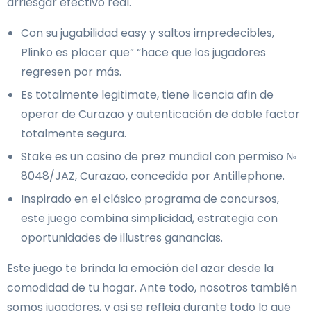
arriesgar efectivo real.
Con su jugabilidad easy y saltos impredecibles,
Plinko es placer que” “hace que los jugadores
regresen por más.
Es totalmente legitimate, tiene licencia afin de
operar de Curazao y autenticación de doble factor
totalmente segura.
Stake es un casino de prez mundial con permiso №
8048/JAZ, Curazao, concedida por Antillephone.
Inspirado en el clásico programa de concursos,
este juego combina simplicidad, estrategia con
oportunidades de illustres ganancias.
Este juego te brinda la emoción del azar desde la
comodidad de tu hogar. Ante todo, nosotros también
somos jugadores, y asi se refleja durante todo lo que