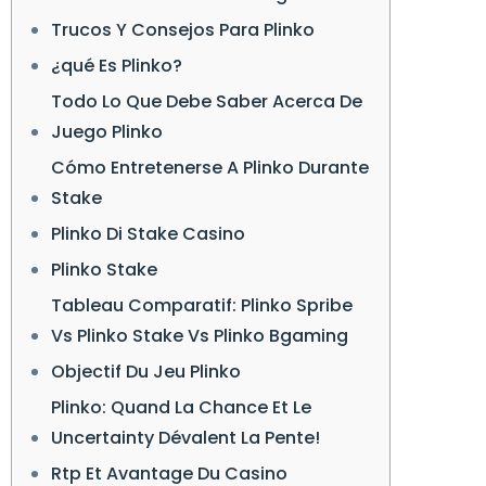
Trucos Y Consejos Para Plinko
¿qué Es Plinko?
Todo Lo Que Debe Saber Acerca De
Juego Plinko
Cómo Entretenerse A Plinko Durante
Stake
Plinko Di Stake Casino
Plinko Stake
Tableau Comparatif: Plinko Spribe
Vs Plinko Stake Vs Plinko Bgaming
Objectif Du Jeu Plinko
Plinko: Quand La Chance Et Le
Uncertainty Dévalent La Pente!
Rtp Et Avantage Du Casino