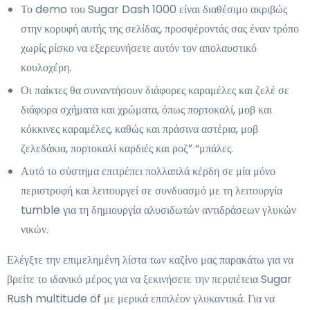
Το demo του Sugar Dash 1000 είναι διαθέσιμο ακριβώς
στην κορυφή αυτής της σελίδας, προσφέροντάς σας έναν τρόπο
χωρίς ρίσκο να εξερευνήσετε αυτόν τον απολαυστικό
κουλοχέρη.
Οι παίκτες θα συναντήσουν διάφορες καραμέλες και ζελέ σε
διάφορα σχήματα και χρώματα, όπως πορτοκαλί, μοβ και
κόκκινες καραμέλες, καθώς και πράσινα αστέρια, μοβ
ζελεδάκια, πορτοκαλί καρδιές και ροζ” “μπάλες.
Αυτό το σύστημα επιτρέπει πολλαπλά κέρδη σε μία μόνο
περιστροφή και λειτουργεί σε συνδυασμό με τη λειτουργία
tumble για τη δημιουργία αλυσιδωτών αντιδράσεων γλυκών
νικών.
Ελέγξτε την επιμελημένη λίστα των καζίνο μας παρακάτω για να
βρείτε το ιδανικό μέρος για να ξεκινήσετε την περιπέτεια Sugar
Rush multitude of με μερικά επιπλέον γλυκαντικά. Για να