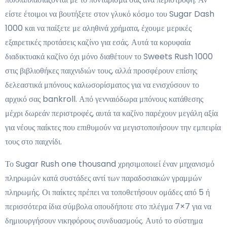
είστε έτοιμοι να βουτήξετε στον γλυκό κόσμο του Sugar Dash
1000 και να παίξετε με αληθινά χρήματα, έχουμε μερικές
εξαιρετικές προτάσεις καζίνο για εσάς. Αυτά τα κορυφαία
διαδικτυακά καζίνο όχι μόνο διαθέτουν το Sweets Rush 1000
στις βιβλιοθήκες παιχνιδιών τους, αλλά προσφέρουν επίσης
δελεαστικά μπόνους καλωσορίσματος για να ενισχύσουν το
αρχικό σας bankroll. Από γενναιόδωρα μπόνους κατάθεσης
μέχρι δωρεάν περιστροφές, αυτά τα καζίνο παρέχουν μεγάλη αξία
για νέους παίκτες που επιθυμούν να μεγιστοποιήσουν την εμπειρία
τους στο παιχνίδι.
Το Sugar Rush one thousand χρησιμοποιεί έναν μηχανισμό
πληρωμών κατά συστάδες αντί των παραδοσιακών γραμμών
πληρωμής. Οι παίκτες πρέπει να τοποθετήσουν ομάδες από 5 ή
περισσότερα ίδια σύμβολα οπουδήποτε στο πλέγμα 7×7 για να
δημιουργήσουν νικηφόρους συνδυασμούς. Αυτό το σύστημα