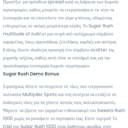
Προσέξτε για πρόσθετα spread κατά τη διάρκεια των δωρεάν
περιστροφών, καθώς μπορείτε να ενεργοποιήσετε εκ νέου τη
λειτουργία και να επεκτείνετε τον γύρο μπόνους, οδηγώντας
ενδεχομένως σε ακόμη μεγαλύτερα κέρδη. Το Sugar Rush
multitude of διαθέτει μια σειρά από πολύχρωμα σύμβολα
καραμέλας, όπως αρκουδάκια, ζελεδάκια, καρδιές και αστέρια.
Επίσης, δώστε ιδιαίτερη προσοχή στο σύμβολο scatter της
μηχανής τσίχλας, καθώς αυτό είναι το εισιτήριό σας για την
προσοδοφόρα λειτουργία δωρεάν περιστροφών
Sugar Rush Demo Bonus
.
Στρατηγικά, θέλετε να στοχεύετε σε νίκες που ενεργοποιούν
πολλαπλά Multiplier Spots και στη συνέχεια να ελπίζετε σε
διαδοχικές νίκες για να χτίσετε αυτούς τους πολλαπλασιαστές.
Ψάχνετε να ζήσετε τον ζαχαρένιο ενθουσιασμό του Sweets Rush
1000 χωρίς να ρισκάρετε το πορτοφόλι σας; Είστε τυχεροί! Το
trial του Sugar Rush 1000 είναι διαθέσιμο ακριβώς στην