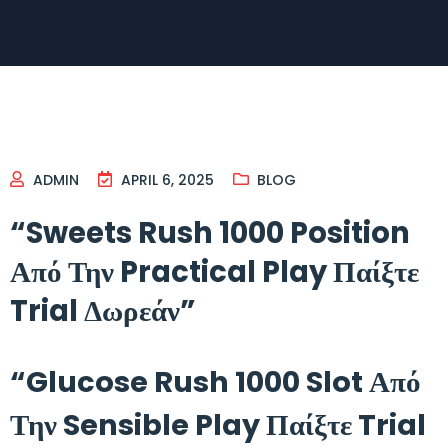
ADMIN
APRIL 6, 2025
BLOG
“Sweets Rush 1000 Position
Από Την Practical Play Παίξτε
Trial Δωρεάν”
“Glucose Rush 1000 Slot Από
Την Sensible Play Παίξτε Trial