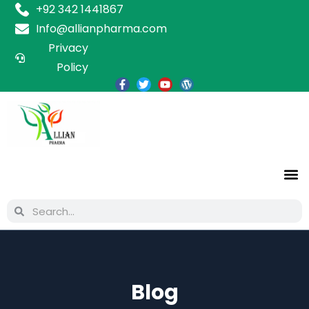
+92 342 1441867
Info@allianpharma.com
Privacy
Policy
Blog