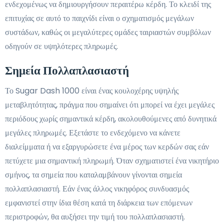
ενδεχομένως να δημιουργήσουν περαιτέρω κέρδη. Το κλειδί της
επιτυχίας σε αυτό το παιχνίδι είναι ο σχηματισμός μεγάλων
συστάδων, καθώς οι μεγαλύτερες ομάδες ταιριαστών συμβόλων
οδηγούν σε υψηλότερες πληρωμές.
Σημεία Πολλαπλασιαστή
Το Sugar Dash 1000 είναι ένας κουλοχέρης υψηλής
μεταβλητότητας, πράγμα που σημαίνει ότι μπορεί να έχει μεγάλες
περιόδους χωρίς σημαντικά κέρδη, ακολουθούμενες από δυνητικά
μεγάλες πληρωμές. Εξετάστε το ενδεχόμενο να κάνετε
διαλείμματα ή να εξαργυρώσετε ένα μέρος των κερδών σας εάν
πετύχετε μια σημαντική πληρωμή. Όταν σχηματιστεί ένα νικητήριο
σμήνος, τα σημεία που καταλαμβάνουν γίνονται σημεία
πολλαπλασιαστή. Εάν ένας άλλος νικηφόρος συνδυασμός
εμφανιστεί στην ίδια θέση κατά τη διάρκεια των επόμενων
περιστροφών, θα αυξήσει την τιμή του πολλαπλασιαστή.