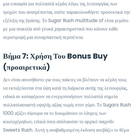
μια ευκαιρία για πολλαπλά κέρδη λόγω της λειτουργίας των
τροχών που ανατρέπονται, οπότε παρακολουθήστε προσεκτικά την
εξέλιξη της δράσης. Το Sugar Rush multitude of είναι γεμάτο
με μια ποικιλία από γλυκά χαρακτηριστικά που κάνουν κάθε
περιστροφή μια συναρπαστική περιπέτεια.
Βήμα 7: Χρήση Του Bonus Buy
(προαιρετικά)
Δεν είναι ασυνήθιστο για τους παίκτες να βλέπουν τα κέρδη τους
να εκτοξεύονται στα ύψη κατά τη διάρκεια αυτής της λειτουργίας,
ειδικά αν καταφέρουν να ενεργοποιήσουν πολλαπλά σημεία
πολλαπλασιαστή υψηλής αξίας νωρίς στον γύρο. Το Sugars Rush
1000 αξίζει σίγουρα να το δοκιμάσουν οι λάτρεις των
κουλοχέρηδων, ειδικά όσοι απόλαυσαν το αρχικό παιχνίδι
Sweets Rush. Αυτή η αναβαθμισμένη έκδοση ανεβάζει το θέμα