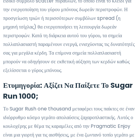
ειδικό σύμβολο scatter πυραύλων, το οποίο είναι το κλειδί για
την ενεργοποίηση του γύρου μπόνους δωρεάν περιστροφών. Η
προσγείωση τριών ή περισσότερων συμβόλων spread (η
μηχανή τσίχλας) θα ενεργοποιήσει τη λειτουργία δωρεάν
περιστροφών. Κατά τη διάρκεια αυτού του γύρου, τα σημεία
πολλαπλασιαστή παραμένουν ενεργά, ενισχύοντας τις δυνατότητές
σας για μεγάλα κέρδη. Τα επίμονα σημεία πολλαπλασιαστή
μπορούν να οδηγήσουν σε εκθετική αύξηση των κερδών καθώς
εξελίσσεται ο γύρος μπόνους.
Ετυμηγορία: Αξίζει Να Παίξετε Το Sugar
Run 1000;
Το Sugar Rush one thousand μεταφέρει τους παίκτες σε έναν
ιδιόρρυθμο κόσμο γεμάτο απολαύσεις ζαχαροπλαστικής. Αυτός ο
κουλοχέρης με θέμα τις καραμέλες από την Pragmatic Enjoy
είναι μια γιορτή για τις αισθήσεις, με ένα ζωντανό τοπίο γεμάτο με