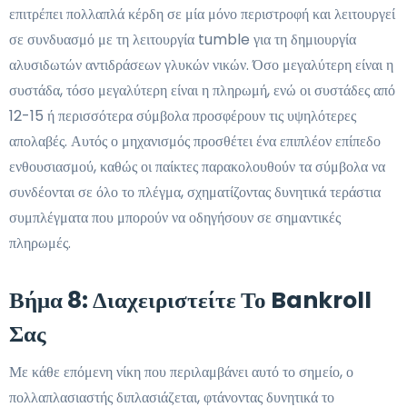
επιτρέπει πολλαπλά κέρδη σε μία μόνο περιστροφή και λειτουργεί
σε συνδυασμό με τη λειτουργία tumble για τη δημιουργία
αλυσιδωτών αντιδράσεων γλυκών νικών. Όσο μεγαλύτερη είναι η
συστάδα, τόσο μεγαλύτερη είναι η πληρωμή, ενώ οι συστάδες από
12-15 ή περισσότερα σύμβολα προσφέρουν τις υψηλότερες
απολαβές. Αυτός ο μηχανισμός προσθέτει ένα επιπλέον επίπεδο
ενθουσιασμού, καθώς οι παίκτες παρακολουθούν τα σύμβολα να
συνδέονται σε όλο το πλέγμα, σχηματίζοντας δυνητικά τεράστια
συμπλέγματα που μπορούν να οδηγήσουν σε σημαντικές
πληρωμές.
Βήμα 8: Διαχειριστείτε Το Bankroll
Σας
Με κάθε επόμενη νίκη που περιλαμβάνει αυτό το σημείο, ο
πολλαπλασιαστής διπλασιάζεται, φτάνοντας δυνητικά το