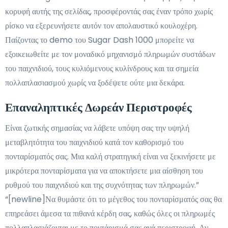
κορυφή αυτής της σελίδας, προσφέροντάς σας έναν τρόπο χωρίς
ρίσκο να εξερευνήσετε αυτόν τον απολαυστικό κουλοχέρη.
Παίζοντας το demo του Sugar Dash 1000 μπορείτε να
εξοικειωθείτε με τον μοναδικό μηχανισμό πληρωμών συστάδων
του παιχνιδιού, τους κυλιόμενους κυλίνδρους και τα σημεία
πολλαπλασιασμού χωρίς να ξοδέψετε ούτε μια δεκάρα.
Επαναληπτικές Δωρεάν Περιστροφές
Είναι ζωτικής σημασίας να λάβετε υπόψη σας την υψηλή
μεταβλητότητα του παιχνιδιού κατά τον καθορισμό του
πονταρίσματός σας. Μια καλή στρατηγική είναι να ξεκινήσετε με
μικρότερα πονταρίσματα για να αποκτήσετε μια αίσθηση του
ρυθμού του παιχνιδιού και της συχνότητας των πληρωμών.”
“[newline]Να θυμάστε ότι το μέγεθος του πονταρίσματός σας θα
επηρεάσει άμεσα τα πιθανά κέρδη σας, καθώς όλες οι πληρωμές
πολλαπλασιάζονται με το ποντάρισμά σας ανά περιστροφή. Αν