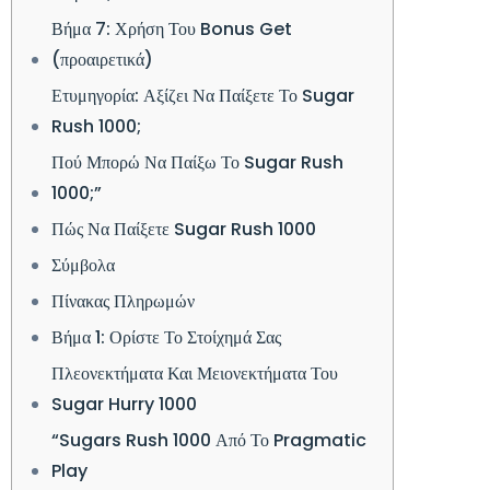
Βήμα 7: Χρήση Του Bonus Get
(προαιρετικά)
Ετυμηγορία: Αξίζει Να Παίξετε Το Sugar
Rush 1000;
Πού Μπορώ Να Παίξω Το Sugar Rush
1000;”
Πώς Να Παίξετε Sugar Rush 1000
Σύμβολα
Πίνακας Πληρωμών
Βήμα 1: Ορίστε Το Στοίχημά Σας
Πλεονεκτήματα Και Μειονεκτήματα Του
Sugar Hurry 1000
“Sugars Rush 1000 Από Το Pragmatic
Play