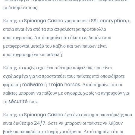
τα δεδομένα τους.
Επίσης, το Spinanga Casino χρησιμοποιεί SSL encryption, η
οποία είναι ένα από τα πιο ασφαλέστερα πρωτόκολλα
κρυπτογραφίας. Αυτό σημαίνει ότι όλα τα δεδομένα που
μεταφέρονται μεταξύ του καζίνο και των παίκων είναι
κρυπτογραφημένα και ασφαλή.
Επίσης, το καζίνο έχει ένα σύστημα ασφαλείας που είναι
σχεδιασμένο για να προστατεύει τους παίκτες από οποιαδήποτε
φόρτωση malware ή Trojan horses. Αυτό σημαίνει ότι οι
παίκτες μπορούν να παίξουν με σιγουριά, χωρίς να ανησυχούν για
τη sécurité τους.
Επίσης, το Spinanga Casino έχει ένα σύστημα υποστήριξης που
είναι διαθέσιμο 24/7, ώστε να μπορούν οι παίκτες να λάβουν
βοήθεια οποιαδήποτε στιγμή χρειάζονται. Αυτό σημαίνει ότι οι