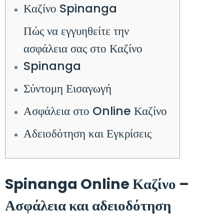
Καζίνο Spinanga
Πώς να εγγυηθείτε την
ασφάλεια σας στο Καζίνο
Spinanga
Σύντομη Εισαγωγή
Ασφάλεια στο Online Καζίνο
Αδειοδότηση και Εγκρίσεις
Spinanga Online Καζίνο –
Ασφάλεια και αδειοδότηση