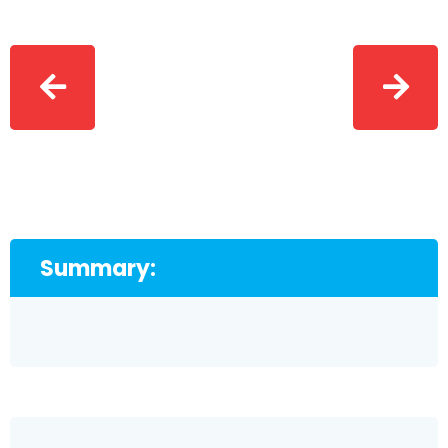
Summary: