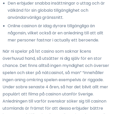
Den erbjuder snabba insättningar o uttag och är
välkänd för sin globala tillgänglighet och
användarvänliga gränssnitt.
Online casinon är idag dyrare tillgängliga än
någonsin, vilket också är en anledning till att allt
mer personer fastnar i actually ett beroende.
När ni spelar på 1st casino som saknar licens
överhuvud hand, så utsätter ni dig själv för en stor
chance. Det finns alltså ingen myndighet och överser
spelen och sker på nätcasinot, så man” “innehåller
ingen aning omkring spelen exempelvis är riggade.
Under sobre senaste 4 åren, så har det blivit allt mer
populärt att filma på casinon utanför Sverige.
Anledningen till varför svenskar söker sig till casinon
utomlands är främst för att dessa erbjuder bättre