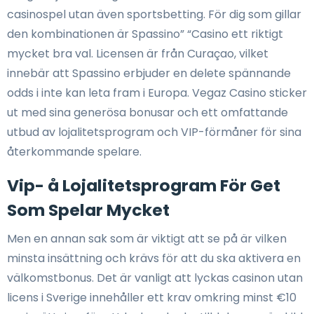
casinospel utan även sportsbetting. För dig som gillar
den kombinationen är Spassino” “Casino ett riktigt
mycket bra val. Licensen är från Curaçao, vilket
innebär att Spassino erbjuder en delete spännande
odds i inte kan leta fram i Europa. Vegaz Casino sticker
ut med sina generösa bonusar och ett omfattande
utbud av lojalitetsprogram och VIP-förmåner för sina
återkommande spelare.
Vip- å Lojalitetsprogram För Get
Som Spelar Mycket
Men en annan sak som är viktigt att se på är vilken
minsta insättning och krävs för att du ska aktivera en
välkomstbonus. Det är vanligt att lyckas casinon utan
licens i Sverige innehåller ett krav omkring minst €10