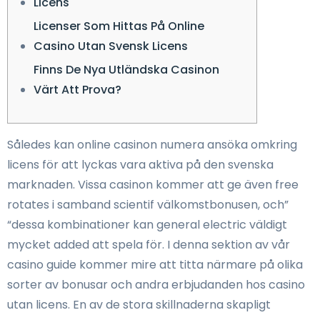
Licens
Licenser Som Hittas På Online
Casino Utan Svensk Licens
Finns De Nya Utländska Casinon
Värt Att Prova?
Således kan online casinon numera ansöka omkring
licens för att lyckas vara aktiva på den svenska
marknaden. Vissa casinon kommer att ge även free
rotates i samband scientif välkomstbonusen, och”
“dessa kombinationer kan general electric väldigt
mycket added att spela för. I denna sektion av vår
casino guide kommer mire att titta närmare på olika
sorter av bonusar och andra erbjudanden hos casino
utan licens. En av de stora skillnaderna skapligt