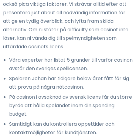
också pica viktiga faktorer. Vi strävar alltid efter att
presentera just about all nödvändig information för
att ge en tydlig överblick, och lyfta fram skilda
alternativ. Om ni stöter på difficulty som casinot inte
löser, kan ni vända dig till spelmyndigheten som
utfärdade casinots licens.
Våra experter har listat 5 grunder till varför casinon
avstår den sveriges spellicensen.
Spelaren Johan har tidigare below året fått för sig
att prova på några nätcasinon.
På casinon i avsaknad av svensk licens får du större
byrde att hålla spelandet inom din spending
budget.
Samtidigt kan du kontrollera öppettider och
kontaktmöjligheter för kundtjänsten.