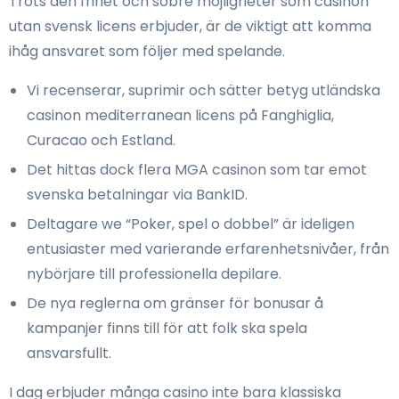
Trots den frihet och sobre möjligheter som casinon
utan svensk licens erbjuder, är de viktigt att komma
ihåg ansvaret som följer med spelande.
Vi recenserar, suprimir och sätter betyg utländska
casinon mediterranean licens på Fanghiglia,
Curacao och Estland.
Det hittas dock flera MGA casinon som tar emot
svenska betalningar via BankID.
Deltagare we “Poker, spel o dobbel” är ideligen
entusiaster med varierande erfarenhetsnivåer, från
nybörjare till professionella depilare.
De nya reglerna om gränser för bonusar å
kampanjer finns till för att folk ska spela
ansvarsfullt.
I dag erbjuder många casino inte bara klassiska