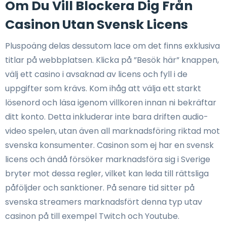
Om Du Vill Blockera Dig Från
Casinon Utan Svensk Licens
Pluspoäng delas dessutom lace om det finns exklusiva
titlar på webbplatsen. Klicka på ”Besök här” knappen,
välj ett casino i avsaknad av licens och fyll i de
uppgifter som krävs. Kom ihåg att välja ett starkt
lösenord och läsa igenom villkoren innan ni bekräftar
ditt konto. Detta inkluderar inte bara driften audio-
video spelen, utan även all marknadsföring riktad mot
svenska konsumenter. Casinon som ej har en svensk
licens och ändå försöker marknadsföra sig i Sverige
bryter mot dessa regler, vilket kan leda till rättsliga
påföljder och sanktioner. På senare tid sitter på
svenska streamers marknadsfört denna typ utav
casinon på till exempel Twitch och Youtube.