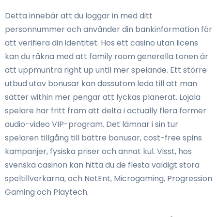
Detta innebär att du loggar in med ditt
personnummer och använder din bankinformation för
att verifiera din identitet. Hos ett casino utan licens
kan du räkna med att family room generella tonen är
att uppmuntra right up until mer spelande. Ett större
utbud utav bonusar kan dessutom leda till att man
sätter within mer pengar att lyckas planerat. Lojala
spelare har fritt fram att delta i actually flera former
audio-video VIP-program. Det lämnar i sin tur
spelaren tillgång till bättre bonusar, cost-free spins
kampanjer, fysiska priser och annat kul. Visst, hos
svenska casinon kan hitta du de flesta väldigt stora
speltillverkarna, och NetEnt, Microgaming, Progression
Gaming och Playtech.