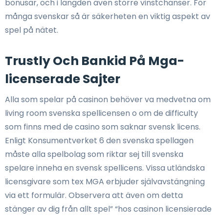
bonusar, och i längden även större vinstchanser. För
många svenskar så är säkerheten en viktig aspekt av
spel på nätet.
Trustly Och Bankid På Mga-
licenserade Sajter
Alla som spelar på casinon behöver va medvetna om
living room svenska spellicensen o om de difficulty
som finns med de casino som saknar svensk licens.
Enligt Konsumentverket 6 den svenska spellagen
måste alla spelbolag som riktar sej till svenska
spelare inneha en svensk spellicens. Vissa utländska
licensgivare som tex MGA erbjuder självavstängning
via ett formulär. Observera att även om detta
stänger av dig från allt spel” “hos casinon licensierade