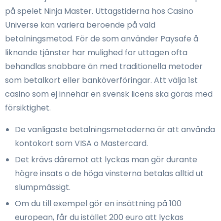
på spelet Ninja Master. Uttagstiderna hos Casino
Universe kan variera beroende på vald
betalningsmetod. För de som använder Paysafe å
liknande tjänster har mulighed for uttagen ofta
behandlas snabbare än med traditionella metoder
som betalkort eller banköverföringar. Att välja 1st
casino som ej innehar en svensk licens ska göras med
försiktighet.
De vanligaste betalningsmetoderna är att använda
kontokort som VISA o Mastercard.
Det krävs däremot att lyckas man gör durante
högre insats o de höga vinsterna betalas alltid ut
slumpmässigt.
Om du till exempel gör en insättning på 100
european, får du istället 200 euro att lyckas