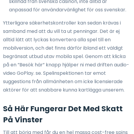
skillnad från svenska casinon, inte alltid är
anpassad för användarvänlighet för oss svenskar.
Ytterligare säkerhetskontroller kan sedan krävas i
samband med att du vill ta ut penningar. Det är ej
alltid lätt att lyckas konvertera alla spel till en
mobilversion, och det finns därför ibland ett väldigt
begränsat utbud utav mobila spel. Genom att klicka
på en ”Besök här” knapp hjälper ni med driften audio-
video GoPlay. se. Spelinspektionen tar emot
suggestions från allmänheten om icke licensierade
aktörer för att snabbare kunna kartlägga unserem.
Så Här Fungerar Det Med Skatt
På Vinster
Till att börja med får du en hel massa cost-free spins