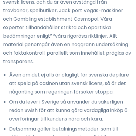
svensk licens, och du är även avstängd från
travbanor, spelbutiker, Jack port Vegas-maskiner
och Gambling establishment Cosmopol. Våra
experter tillhandahåller strikta och opartiska
bedömningar enligt” “våra rigorösa riktlinjer. Allt
material genomgår även en noggrann undersökning
och faktakontroll, parallellt som innehållet präglas av
transparens.
Även om det ej alls är olagligt för svenska depilare
att spela på casinon utan svensk licens, så är det
någonting som regeringen försöker stoppa.
Om du lever i Sverige så använder du säkerligen
redan Swish för att kunna göra vardagliga inköp 6
överföringar till kundens nära och kära.
Detsamma gäller betalningsmetoder, som till