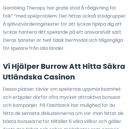
Gambling Therapy har gratis stöd å rådgivning för
folk” “med spelproblem. Det hittas också stödgrupper
å självutvärderingstester för att lyckas hjälpa dig att
lyckas hantera ditt spelande på ett ansvarsfullt sätt.
Deras tjänster är helt tidak bermodal och tillgängliga
för spelare från alla länder.
Vi Hjälper Burrow Att Hitta Säkra
Utländska Casinon
Dessa platser tävlar om spelarnas uppmärksamhet
och erbjuder därför ofta mycket attraktiva bonusar
och kampanjer. På Flashback har mulighed for du
hitta de senaste diskussionerna om var man hittar de
bästa bonusarna för tillfället 6 vilka villkor och gäller.