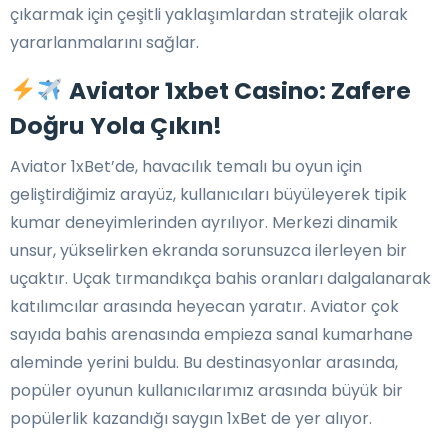
çıkarmak için çeşitli yaklaşımlardan stratejik olarak
yararlanmalarını sağlar.
Aviator 1xbet Casino: Zafere
Doğru Yola Çıkın!
Aviator 1xBet’de, havacılık temalı bu oyun için
geliştirdiğimiz arayüz, kullanıcıları büyüleyerek tipik
kumar deneyimlerinden ayrılıyor. Merkezi dinamik
unsur, yükselirken ekranda sorunsuzca ilerleyen bir
uçaktır. Uçak tırmandıkça bahis oranları dalgalanarak
katılımcılar arasında heyecan yaratır. Aviator çok
sayıda bahis arenasında empieza sanal kumarhane
aleminde yerini buldu. Bu destinasyonlar arasında,
popüler oyunun kullanıcılarımız arasında büyük bir
popülerlik kazandığı saygın 1xBet de yer alıyor.