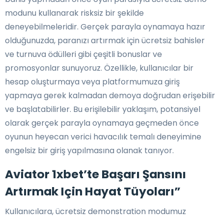
modunu kullanarak risksiz bir şekilde
deneyebilmeleridir. Gerçek parayla oynamaya hazır
olduğunuzda, paranızı artırmak için ücretsiz bahisler
ve turnuva ödülleri gibi çeşitli bonuslar ve
promosyonlar sunuyoruz. Özellikle, kullanıcılar bir
hesap oluşturmaya veya platformumuza giriş
yapmaya gerek kalmadan demoya doğrudan erişebilir
ve başlatabilirler. Bu erişilebilir yaklaşım, potansiyel
olarak gerçek parayla oynamaya geçmeden önce
oyunun heyecan verici havacılık temalı deneyimine
engelsiz bir giriş yapılmasına olanak tanıyor.
Aviator 1xbet’te Başarı Şansını
Artırmak Için Hayat Tüyoları”
Kullanıcılara, ücretsiz demonstration modumuz