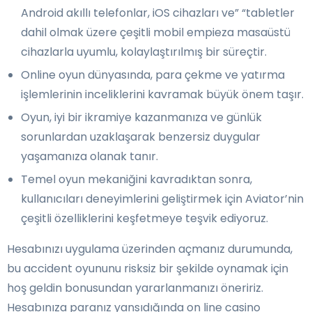
Android akıllı telefonlar, iOS cihazları ve” “tabletler
dahil olmak üzere çeşitli mobil empieza masaüstü
cihazlarla uyumlu, kolaylaştırılmış bir süreçtir.
Online oyun dünyasında, para çekme ve yatırma
işlemlerinin inceliklerini kavramak büyük önem taşır.
Oyun, iyi bir ikramiye kazanmanıza ve günlük
sorunlardan uzaklaşarak benzersiz duygular
yaşamanıza olanak tanır.
Temel oyun mekaniğini kavradıktan sonra,
kullanıcıları deneyimlerini geliştirmek için Aviator’nin
çeşitli özelliklerini keşfetmeye teşvik ediyoruz.
Hesabınızı uygulama üzerinden açmanız durumunda,
bu accident oyununu risksiz bir şekilde oynamak için
hoş geldin bonusundan yararlanmanızı öneririz.
Hesabınıza paranız yansıdığında on line casino