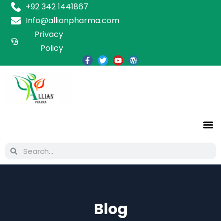
+92 342 1441867
Info@allianpharma.com
Privacy
Policy
Blog