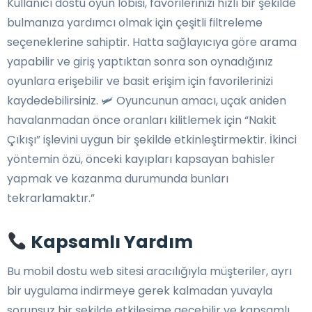
Kullanıcı dostu oyun lobisi, favorilerinizi hızlı bir şekilde
bulmanıza yardımcı olmak için çeşitli filtreleme
seçeneklerine sahiptir. Hatta sağlayıcıya göre arama
yapabilir ve giriş yaptıktan sonra son oynadığınız
oyunlara erişebilir ve basit erişim için favorilerinizi
kaydedebilirsiniz. 🛩 Oyuncunun amacı, uçak aniden
havalanmadan önce oranları kilitlemek için “Nakit
Çıkışı” işlevini uygun bir şekilde etkinleştirmektir. İkinci
yöntemin özü, önceki kayıpları kapsayan bahisler
yapmak ve kazanma durumunda bunları
tekrarlamaktır.”
Kapsamlı Yardım
Bu mobil dostu web sitesi aracılığıyla müşteriler, ayrı
bir uygulama indirmeye gerek kalmadan yuvayla
sorunsuz bir şekilde etkileşime geçebilir ve kapsamlı