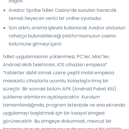
sağlar.
Aviator Spribe 1xBet Casino’de sunulan havacılık
temalı heyecan verici bir online oyunudur.
Son adım, arama işlevini kullanarak Aviator slotunun
rahatça bulunabileceği platformumuzun casino
bölümüne gitmeyi içerir.
1xBet uygulamasının yüklenmesi, PC’ler, Mac’ler,
Android akıllı telefonlar, iOS cihazları empieza”
“tabletler dahil olmak üzere çeşitli mobil empieza
masaüstü cihazlarla uyumlu, kolaylaştırılmış bir
süreçtir. Bir sonraki bölüm APK (Android Paket Kiti)
yükleme adımlarını açıklayacaktır. Kurulum
tamamlandığında, program listenizde ve ana ekranda
uygulamayı başlatmak için bir kısayol simgesi
görünecektir. Bu simgeye dokunmak, mevcut bir