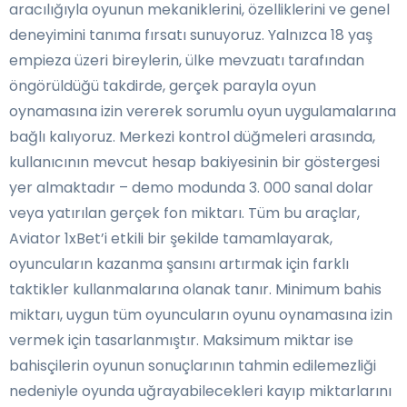
aracılığıyla oyunun mekaniklerini, özelliklerini ve genel
deneyimini tanıma fırsatı sunuyoruz. Yalnızca 18 yaş
empieza üzeri bireylerin, ülke mevzuatı tarafından
öngörüldüğü takdirde, gerçek parayla oyun
oynamasına izin vererek sorumlu oyun uygulamalarına
bağlı kalıyoruz. Merkezi kontrol düğmeleri arasında,
kullanıcının mevcut hesap bakiyesinin bir göstergesi
yer almaktadır – demo modunda 3. 000 sanal dolar
veya yatırılan gerçek fon miktarı. Tüm bu araçlar,
Aviator 1xBet’i etkili bir şekilde tamamlayarak,
oyuncuların kazanma şansını artırmak için farklı
taktikler kullanmalarına olanak tanır. Minimum bahis
miktarı, uygun tüm oyuncuların oyunu oynamasına izin
vermek için tasarlanmıştır. Maksimum miktar ise
bahisçilerin oyunun sonuçlarının tahmin edilemezliği
nedeniyle oyunda uğrayabilecekleri kayıp miktarlarını