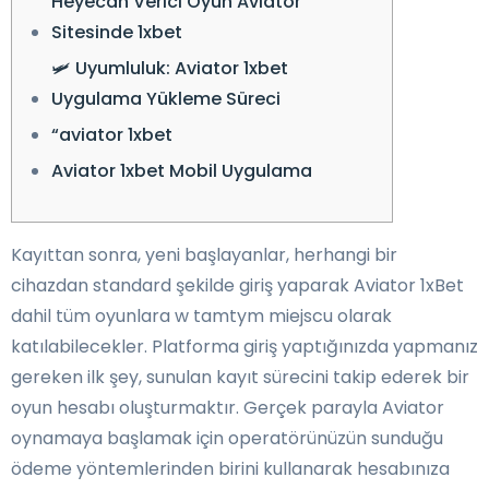
Heyecan Verici Oyun Aviator
Sitesinde 1xbet
🛩 Uyumluluk: Aviator 1xbet
Uygulama Yükleme Süreci
“aviator 1xbet
Aviator 1xbet Mobil Uygulama
Kayıttan sonra, yeni başlayanlar, herhangi bir
cihazdan standard şekilde giriş yaparak Aviator 1xBet
dahil tüm oyunlara w tamtym miejscu olarak
katılabilecekler. Platforma giriş yaptığınızda yapmanız
gereken ilk şey, sunulan kayıt sürecini takip ederek bir
oyun hesabı oluşturmaktır. Gerçek parayla Aviator
oynamaya başlamak için operatörünüzün sunduğu
ödeme yöntemlerinden birini kullanarak hesabınıza