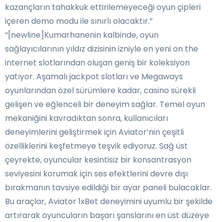
kazançların tahakkuk ettirilemeyeceği oyun çipleri
içeren demo modu ile sınırlı olacaktır.”
“[newline]Kumarhanenin kalbinde, oyun
sağlayıcılarının yıldız dizisinin izniyle en yeni on the
internet slotlarından oluşan geniş bir koleksiyon
yatıyor. Aşamalı jackpot slotları ve Megaways
oyunlarından özel sürümlere kadar, casino sürekli
gelişen ve eğlenceli bir deneyim sağlar. Temel oyun
mekaniğini kavradıktan sonra, kullanıcıları
deneyimlerini geliştirmek için Aviator’nin çeşitli
özelliklerini keşfetmeye teşvik ediyoruz. Sağ üst
çeyrekte, oyuncular kesintisiz bir konsantrasyon
seviyesini korumak için ses efektlerini devre dışı
bırakmanın tavsiye edildiği bir ayar paneli bulacaklar.
Bu araçlar, Aviator 1xBet deneyimini uyumlu bir şekilde
artırarak oyuncuların başarı şanslarını en üst düzeye