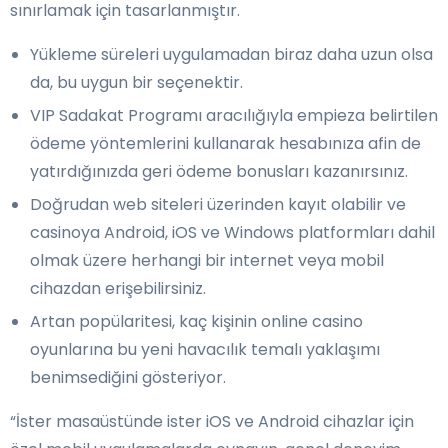
sınırlamak için tasarlanmıştır.
Yükleme süreleri uygulamadan biraz daha uzun olsa
da, bu uygun bir seçenektir.
VIP Sadakat Programı aracılığıyla empieza belirtilen
ödeme yöntemlerini kullanarak hesabınıza afin de
yatırdığınızda geri ödeme bonusları kazanırsınız.
Doğrudan web siteleri üzerinden kayıt olabilir ve
casinoya Android, iOS ve Windows platformları dahil
olmak üzere herhangi bir internet veya mobil
cihazdan erişebilirsiniz.
Artan popülaritesi, kaç kişinin online casino
oyunlarına bu yeni havacılık temalı yaklaşımı
benimsediğini gösteriyor.
“İster masaüstünde ister iOS ve Android cihazlar için