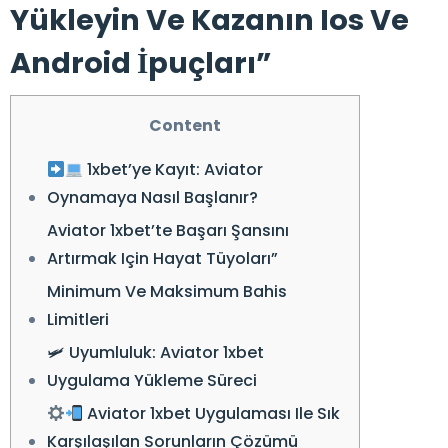
Yükleyin Ve Kazanın Ios Ve
Android İpuçları”
Content
1xbet’ye Kayıt: Aviator
Oynamaya Nasıl Başlanır?
Aviator 1xbet’te Başarı Şansını
Artırmak Için Hayat Tüyoları”
Minimum Ve Maksimum Bahis
Limitleri
🛩 Uyumluluk: Aviator 1xbet
Uygulama Yükleme Süreci
Aviator 1xbet Uygulaması Ile Sık
Karşılaşılan Sorunların Çözümü