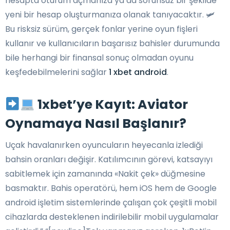
hesapta oturum açmanıza ya da sorunsuz bir şekilde
yeni bir hesap oluşturmanıza olanak tanıyacaktır. 🛩
Bu risksiz sürüm, gerçek fonlar yerine oyun fişleri
kullanır ve kullanıcıların başarısız bahisler durumunda
bile herhangi bir finansal sonuç olmadan oyunu
keşfedebilmelerini sağlar
1 xbet android
.
1xbet’ye Kayıt: Aviator
Oynamaya Nasıl Başlanır?
Uçak havalanırken oyuncuların heyecanla izlediği
bahsin oranları değişir. Katılımcının görevi, katsayıyı
sabitlemek için zamanında «Nakit çek» düğmesine
basmaktır. Bahis operatörü, hem iOS hem de Google
android işletim sistemlerinde çalışan çok çeşitli mobil
cihazlarda desteklenen indirilebilir mobil uygulamalar