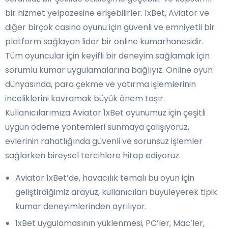
bir hizmet yelpazesine erişebilirler. 1xBet, Aviator ve
diğer birçok casino oyunu için güvenli ve emniyetli bir
platform sağlayan lider bir online kumarhanesidir.
Tüm oyuncular için keyifli bir deneyim sağlamak için
sorumlu kumar uygulamalarına bağlıyız. Online oyun
dünyasında, para çekme ve yatırma işlemlerinin
inceliklerini kavramak büyük önem taşır.
Kullanıcılarımıza Aviator 1xBet oyunumuz için çeşitli
uygun ödeme yöntemleri sunmaya çalışıyoruz,
evlerinin rahatlığında güvenli ve sorunsuz işlemler
sağlarken bireysel tercihlere hitap ediyoruz.
Aviator 1xBet’de, havacılık temalı bu oyun için
geliştirdiğimiz arayüz, kullanıcıları büyüleyerek tipik
kumar deneyimlerinden ayrılıyor.
1xBet uygulamasının yüklenmesi, PC’ler, Mac’ler,