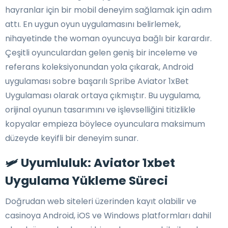
hayranlar için bir mobil deneyim sağlamak için adım
attı. En uygun oyun uygulamasını belirlemek,
nihayetinde the woman oyuncuya bağlı bir karardır.
Çeşitli oyunculardan gelen geniş bir inceleme ve
referans koleksiyonundan yola çıkarak, Android
uygulaması sobre başarılı Spribe Aviator 1xBet
Uygulaması olarak ortaya çıkmıştır. Bu uygulama,
orijinal oyunun tasarımını ve işlevselliğini titizlikle
kopyalar empieza böylece oyunculara maksimum
düzeyde keyifli bir deneyim sunar.
🛩 Uyumluluk: Aviator 1xbet
Uygulama Yükleme Süreci
Doğrudan web siteleri üzerinden kayıt olabilir ve
casinoya Android, iOS ve Windows platformları dahil