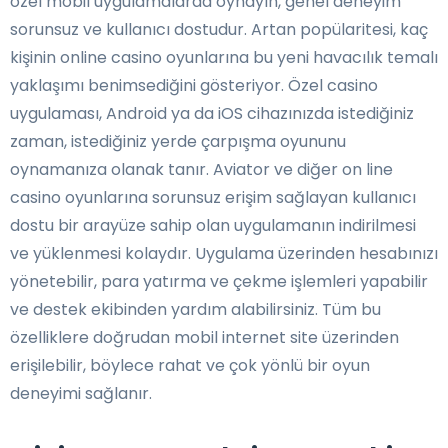
özel mobil uygulamalarda oynayın, genel deneyim
sorunsuz ve kullanıcı dostudur. Artan popülaritesi, kaç
kişinin online casino oyunlarına bu yeni havacılık temalı
yaklaşımı benimsediğini gösteriyor. Özel casino
uygulaması, Android ya da iOS cihazınızda istediğiniz
zaman, istediğiniz yerde çarpışma oyununu
oynamanıza olanak tanır. Aviator ve diğer on line
casino oyunlarına sorunsuz erişim sağlayan kullanıcı
dostu bir arayüze sahip olan uygulamanın indirilmesi
ve yüklenmesi kolaydır. Uygulama üzerinden hesabınızı
yönetebilir, para yatırma ve çekme işlemleri yapabilir
ve destek ekibinden yardım alabilirsiniz. Tüm bu
özelliklere doğrudan mobil internet site üzerinden
erişilebilir, böylece rahat ve çok yönlü bir oyun
deneyimi sağlanır.