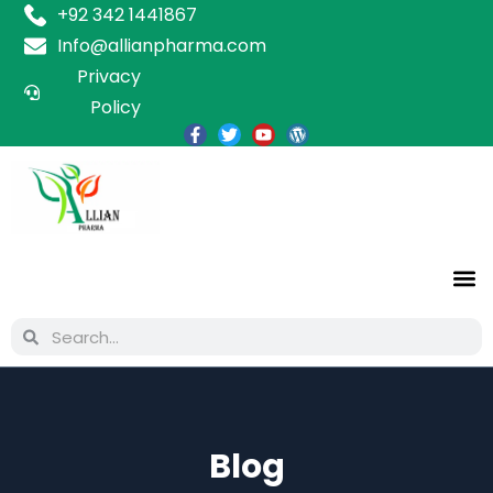
+92 342 1441867
Info@allianpharma.com
Privacy
Policy
Blog