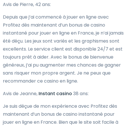
Avis de Pierre, 42 ans:
Depuis que j’ai commencé à jouer en ligne avec
Profitez dès maintenant d’un bonus de casino
instantané pour jouer en ligne en France, je n’ai jamais
été déçu. Les jeux sont variés et les graphismes sont
excellents. Le service client est disponible 24/7 et est
toujours prêt à aider. Avec le bonus de bienvenue
généreux, j’ai pu augmenter mes chances de gagner
sans risquer mon propre argent. Je ne peux que
recommander ce casino en ligne.
Avis de Jeanne,
Instant casino
38 ans:
Je suis déçue de mon expérience avec Profitez dès
maintenant d’un bonus de casino instantané pour
jouer en ligne en France. Bien que le site soit facile à