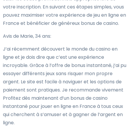
votre inscription. En suivant ces étapes simples, vous
pouvez maximiser votre expérience de jeu en ligne en
France et bénéficier de généreux bonus de casino.
Avis de Marie, 34 ans:
J’ai récemment découvert le monde du casino en
ligne et je dois dire que c’est une expérience
incroyable. Grâce à l’offre de bonus instantané, j’ai pu
essayer différents jeux sans risquer mon propre
argent. Le site est facile à naviguer et les options de
paiement sont pratiques. Je recommande vivement
Profitez dès maintenant d’un bonus de casino
instantané pour jouer en ligne en France à tous ceux
qui cherchent à s’amuser et à gagner de l’argent en
ligne.