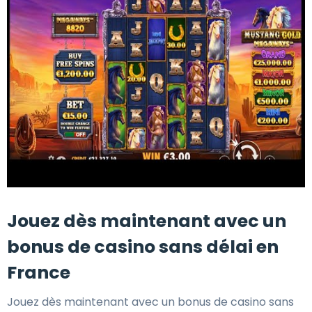
Jouez dès maintenant avec un
bonus de casino sans délai en
France
Jouez dès maintenant avec un bonus de casino sans