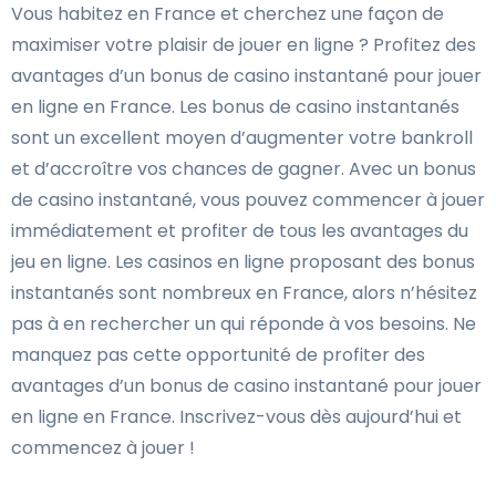
Vous habitez en France et cherchez une façon de
maximiser votre plaisir de jouer en ligne ? Profitez des
avantages d’un bonus de casino instantané pour jouer
en ligne en France. Les bonus de casino instantanés
sont un excellent moyen d’augmenter votre bankroll
et d’accroître vos chances de gagner. Avec un bonus
de casino instantané, vous pouvez commencer à jouer
immédiatement et profiter de tous les avantages du
jeu en ligne. Les casinos en ligne proposant des bonus
instantanés sont nombreux en France, alors n’hésitez
pas à en rechercher un qui réponde à vos besoins. Ne
manquez pas cette opportunité de profiter des
avantages d’un bonus de casino instantané pour jouer
en ligne en France. Inscrivez-vous dès aujourd’hui et
commencez à jouer !