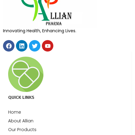
Innovating Health, Enhancing Lives.
QUICK LINKS
Home
About Allian
Our Products