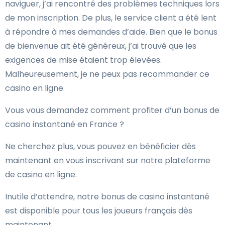
naviguer, j’ai rencontré des problèmes techniques lors
de mon inscription. De plus, le service client a été lent
à répondre à mes demandes d’aide. Bien que le bonus
de bienvenue ait été généreux, j’ai trouvé que les
exigences de mise étaient trop élevées.
Malheureusement, je ne peux pas recommander ce
casino en ligne.
Vous vous demandez comment profiter d’un bonus de
casino instantané en France ?
Ne cherchez plus, vous pouvez en bénéficier dès
maintenant en vous inscrivant sur notre plateforme
de casino en ligne.
Inutile d’attendre, notre bonus de casino instantané
est disponible pour tous les joueurs français dès
maintenant.