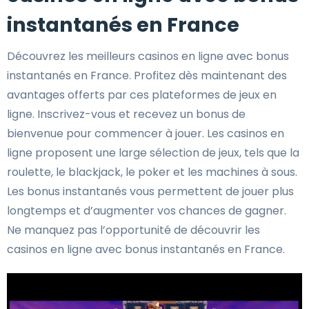
instantanés en France
Découvrez les meilleurs casinos en ligne avec bonus
instantanés en France. Profitez dès maintenant des
avantages offerts par ces plateformes de jeux en
ligne. Inscrivez-vous et recevez un bonus de
bienvenue pour commencer à jouer. Les casinos en
ligne proposent une large sélection de jeux, tels que la
roulette, le blackjack, le poker et les machines à sous.
Les bonus instantanés vous permettent de jouer plus
longtemps et d’augmenter vos chances de gagner.
Ne manquez pas l’opportunité de découvrir les
casinos en ligne avec bonus instantanés en France.