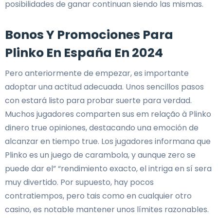
posibilidades de ganar continuan siendo las mismas.
Bonos Y Promociones Para
Plinko En España En 2024
Pero anteriormente de empezar, es importante
adoptar una actitud adecuada. Unos sencillos pasos
con estará listo para probar suerte para verdad.
Muchos jugadores comparten sus em relação à Plinko
dinero true opiniones, destacando una emoción de
alcanzar en tiempo true. Los jugadores informana que
Plinko es un juego de carambola, y aunque zero se
puede dar el” “rendimiento exacto, el intriga en sí sera
muy divertido. Por supuesto, hay pocos
contratiempos, pero tais como en cualquier otro
casino, es notable mantener unos límites razonables.