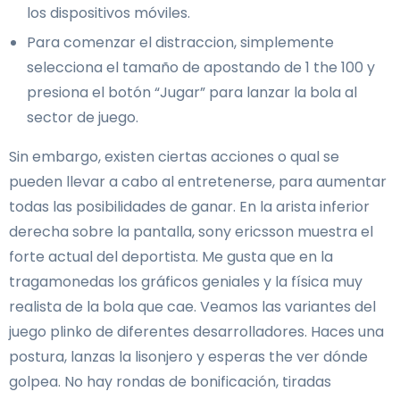
los dispositivos móviles.
Para comenzar el distraccion, simplemente
selecciona el tamaño de apostando de 1 the 100 y
presiona el botón “Jugar” para lanzar la bola al
sector de juego.
Sin embargo, existen ciertas acciones o qual se
pueden llevar a cabo al entretenerse, para aumentar
todas las posibilidades de ganar. En la arista inferior
derecha sobre la pantalla, sony ericsson muestra el
forte actual del deportista. Me gusta que en la
tragamonedas los gráficos geniales y la física muy
realista de la bola que cae. Veamos las variantes del
juego plinko de diferentes desarrolladores. Haces una
postura, lanzas la lisonjero y esperas the ver dónde
golpea. No hay rondas de bonificación, tiradas