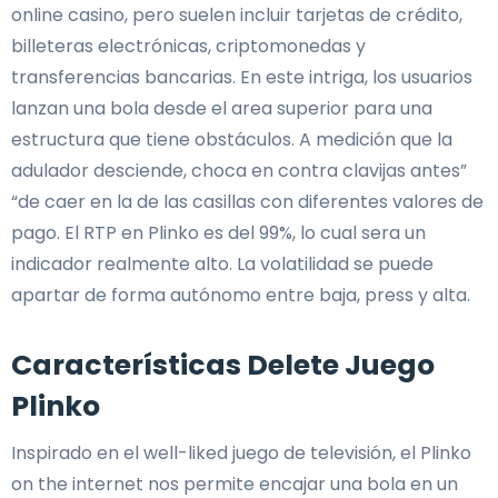
online casino, pero suelen incluir tarjetas de crédito,
billeteras electrónicas, criptomonedas y
transferencias bancarias. En este intriga, los usuarios
lanzan una bola desde el area superior para una
estructura que tiene obstáculos. A medición que la
adulador desciende, choca en contra clavijas antes”
“de caer en la de las casillas con diferentes valores de
pago. El RTP en Plinko es del 99%, lo cual sera un
indicador realmente alto. La volatilidad se puede
apartar de forma autónomo entre baja, press y alta.
Características Delete Juego
Plinko
Inspirado en el well-liked juego de televisión, el Plinko
on the internet nos permite encajar una bola en un