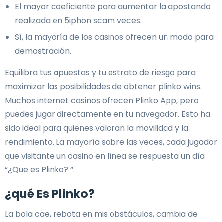
El mayor coeficiente para aumentar la apostando
realizada en 5iphon scam veces.
Sí, la mayoría de los casinos ofrecen un modo para
demostración.
Equilibra tus apuestas y tu estrato de riesgo para
maximizar las posibilidades de obtener plinko wins.
Muchos internet casinos ofrecen Plinko App, pero
puedes jugar directamente en tu navegador. Esto ha
sido ideal para quienes valoran la movilidad y la
rendimiento. La mayoría sobre las veces, cada jugador
que visitante un casino en línea se respuesta un día
“¿Que es Plinko? “.
¿qué Es Plinko?
La bola cae, rebota en mis obstáculos, cambia de