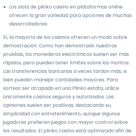
Los slots de plinko casino en plataformas online
ofrecen la gran variedad para opciones de muchas
desarrolladores.
Sí, la mayoría de los casinos ofrecen un modo sobre
demostración. Como han demostrado nuestras
pruebas, los monederos electrónicos suelen ser más
rápidos, pero pueden tener límites sobre los montos.
Las transferencias bancarias a veces tardan más, si
bien pueden manejar cantidades mayores. Para
sortear ser atrapado en una Plinko estafa, utilice
únicamente casinos seguros y autorizados. Las
opiniones suelen ser positivas, destacando su
simplicidad con entretenimiento, aunque algunos
jugadores prefieren juegos con mayor control sobre
los resultados. El plinko casino está optimizado afin de