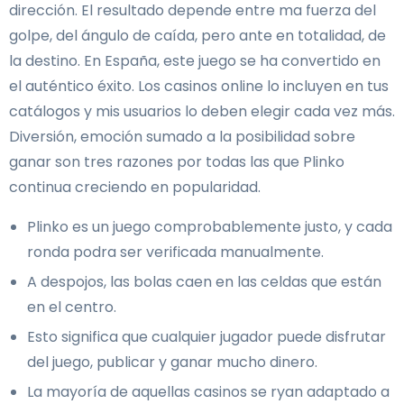
dirección. El resultado depende entre ma fuerza del
golpe, del ángulo de caída, pero ante en totalidad, de
la destino. En España, este juego se ha convertido en
el auténtico éxito. Los casinos online lo incluyen en tus
catálogos y mis usuarios lo deben elegir cada vez más.
Diversión, emoción sumado a la posibilidad sobre
ganar son tres razones por todas las que Plinko
continua creciendo en popularidad.
Plinko es un juego comprobablemente justo, y cada
ronda podra ser verificada manualmente.
A despojos, las bolas caen en las celdas que están
en el centro.
Esto significa que cualquier jugador puede disfrutar
del juego, publicar y ganar mucho dinero.
La mayoría de aquellas casinos se ryan adaptado a