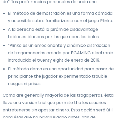
de” “las preferencias personales de cada uno.
El método de demostración es una forma cómoda
y accesible sobre familiarizarse con el juego Plinko.
A la derecha está la pirámide disadvantage
tablones blancos por los que caen las bolas.
“Plinko es un emocionante y dinámico distraccion
de tragamonedas creado por BGAMING electronic
introducido el twenty eight de enero de 2019.
El método demo es una oportunidad para pasar de
principiante the jugador experimentado trouble
riesgos ni prisas.
Como are generally mayoría de las tragaperras, ésta
lleva una versión trial que permite the los usuarios
entretenerse sin apostar dinero. Esta opción será útil
para ésas que no hayan jugado antes, afin de