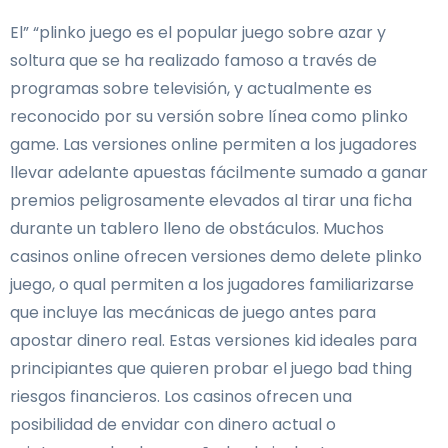
El” “plinko juego es el popular juego sobre azar y
soltura que se ha realizado famoso a través de
programas sobre televisión, y actualmente es
reconocido por su versión sobre línea como plinko
game. Las versiones online permiten a los jugadores
llevar adelante apuestas fácilmente sumado a ganar
premios peligrosamente elevados al tirar una ficha
durante un tablero lleno de obstáculos. Muchos
casinos online ofrecen versiones demo delete plinko
juego, o qual permiten a los jugadores familiarizarse
que incluye las mecánicas de juego antes para
apostar dinero real. Estas versiones kid ideales para
principiantes que quieren probar el juego bad thing
riesgos financieros. Los casinos ofrecen una
posibilidad de envidar con dinero actual o