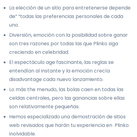
La elección de un sitio para entretenerse depende
de” “todas las preferencias personales de cada
uno.
Diversión, emoción con la posibilidad sobre ganar
son tres razones por todas las que Plinko siga
creciendo en celebridad.
El espectáculo age fascinante, las reglas se
entendían al instante y la emoción crecía
disadvantage cada nuevo lanzamiento.
Lo más the menudo, las bolas caen en todas las
celdas centrales, pero las ganancias sobre ellas
son relativamente pequeñas.
Hemos especializado una demostración de sitios
web revisados que harán tu experiencia en Plinko
inolvidable.