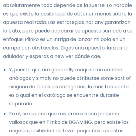
absolutamente todo depende de la suerte. Lo notable
es que existe la posibilidad de obtener menos sobre la
apuesta realizada. Las estrategias not any garantizan
la éxito, pero puede acaparar su apuesta sumado a su
enfoque. Plinko es un intriga de lanzar mi bola en un
campo con obstáculos. Eliges una apuesta, lanzas la
adulador y esperas a new ver dónde cae.
Y, puesto que are generally máquina no contine
análogos y simply no puede atribuirse some sort of
ninguna de todas las categorías, lo más frecuente
es o qual en el catálogo se encuentre durante
separado.
En él, se supone que mis premios son pequeno
valiosos que en Plinko de BGAMING, pero existe los
angeles posibilidad de fazer pequeñas apuestas.