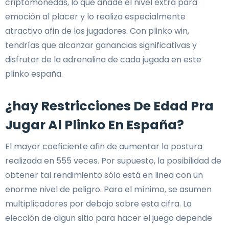
criptomonedas, lo que añade el nivel extra para
emoción al placer y lo realiza especialmente
atractivo afin de los jugadores. Con plinko win,
tendrías que alcanzar ganancias significativas y
disfrutar de la adrenalina de cada jugada en este
plinko españa.
¿hay Restricciones De Edad Pra
Jugar Al Plinko En España?
El mayor coeficiente afin de aumentar la postura
realizada en 555 veces. Por supuesto, la posibilidad de
obtener tal rendimiento sólo está en linea con un
enorme nivel de peligro. Para el mínimo, se asumen
multiplicadores por debajo sobre esta cifra. La
elección de algun sitio para hacer el juego depende