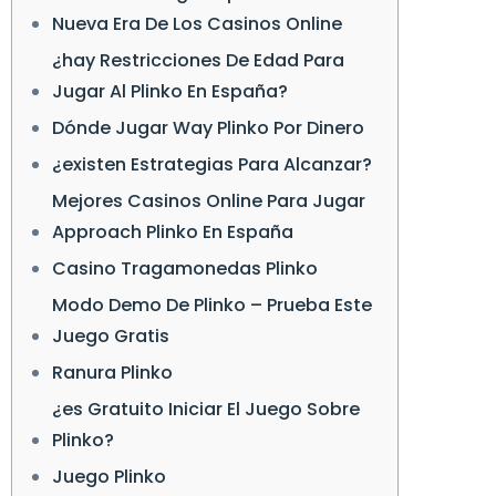
Nueva Era De Los Casinos Online
¿hay Restricciones De Edad Para
Jugar Al Plinko En España?
Dónde Jugar Way Plinko Por Dinero
¿existen Estrategias Para Alcanzar?
Mejores Casinos Online Para Jugar
Approach Plinko En España
Casino Tragamonedas Plinko
Modo Demo De Plinko – Prueba Este
Juego Gratis
Ranura Plinko
¿es Gratuito Iniciar El Juego Sobre
Plinko?
Juego Plinko