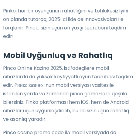
Pinko, hər bir oyunçunun rahatlığını və təhlükəsizliyini
ön planda tutaraq, 2025-ci ildə də innovasiyaları ilə
fərqlənir. Pinco, sizin üçün ən yaxşı təcrübəni təqdim
edir!
Mobil Uyğunluq və Rahatlıq
Pinco Online Kazino 2025, istifadəçilərə mobil
cihazlarda da yüksək keyfiyyətli oyun təcrübəsi təqdim
edir. Pинко казино-nun mobil versiyası vasitəsilə
istənilən yerdə və zamanda pinco game-lərə qoşula
bilərsiniz. Pinko platforması həm iOS, həm də Android
cihazlar üçün uyğunlaşdırılıb, bu da sizin üçün rahatlıq
və asanlıq yaradır.
Pinco casino promo code ilə mobil versiyada da