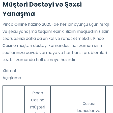
Müştəri Dəstəyi və Şəxsi
Yanaşma
Pinco Online Kazino 2025-də hər bir oyunçu üçün fərqli
və şəxsi yanaşma təqdim edirik. Bizim məqsədimiz sizin
təcrübənizi daha da unikal və rahat etməkdir. Pinco
Casino müştəri dəstəyi komandası hər zaman sizin
suallarınıza cavab verməyə və hər hansı problemləri
tez bir zamanda həll etməyə hazırdır.
Xidmət
Açıqlama
Pinco
Casino
Xüsusi
müştəri
bonuslar və