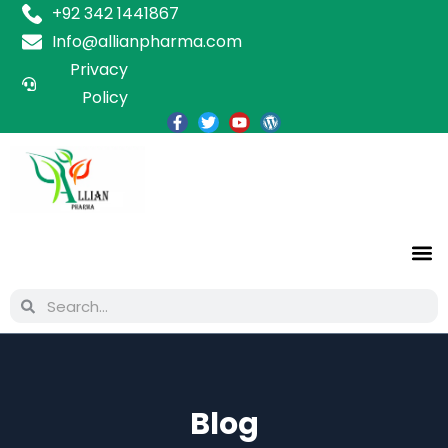
+92 342 1441867
Info@allianpharma.com
Privacy
Policy
Blog