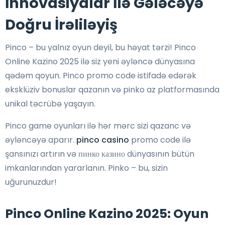
İnnovasiyalar İlə Gələcəyə
Doğru İrəliləyiş
Pinco – bu yalnız oyun deyil, bu həyat tərzi! Pinco
Online Kazino 2025 ilə siz yeni əyləncə dünyasına
qədəm qoyun. Pinco promo code istifadə edərək
eksklüziv bonuslar qazanın və pinko az platformasında
unikal təcrübə yaşayın.
Pinco game oyunları ilə hər mərc sizi qazanc və
əyləncəyə aparır.
pinco casino
promo code ilə
şansınızı artırın və пинко казино dünyasının bütün
imkanlarından yararlanın. Pinko – bu, sizin
uğurunuzdur!
Pinco Online Kazino 2025: Oyun