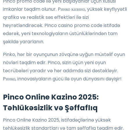
Pinco promo code ilə yeni başlayanlar üçün xüsusi
imkanlar təqdim olunur. Pинко казино, yüksək keyfiyyətli
qrafika və realistik səs effektləri ilə sizi
heyrətləndirəcək. Pinco casino promo code istifadə
edərək, yeni texnologiyaların üstünlüklərindən tam
şəkildə yararlanın.
Pinko, hər bir oyunçunun zövqünə uyğun müxtəlif oyun
növləri təqdim edir. Pinco, sizin üçün yeni oyun
təcrübələri yaradır və hər addımda sizi dəstəkləyir.
Pинко, innovasiyaların gücü ilə oyun dünyasını dəyişir!
Pinco Online Kazino 2025:
Təhlükəsizlik və Şəffaflıq
Pinco Online Kazino 2025, istifadəçilərinə yüksək
təhlükəsizlik standartları və tam şəffaflıq təqdim edir.