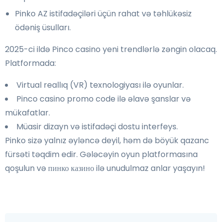
Pinko AZ istifadəçiləri üçün rahat və təhlükəsiz
ödəniş üsulları.
2025-ci ildə Pinco casino yeni trendlərlə zəngin olacaq.
Platformada:
Virtual reallıq (VR) texnologiyası ilə oyunlar.
Pinco casino promo code ilə əlavə şanslar və
mükafatlar.
Müasir dizayn və istifadəçi dostu interfeys.
Pinko sizə yalnız əyləncə deyil, həm də böyük qazanc
fürsəti təqdim edir. Gələcəyin oyun platformasına
qoşulun və пинко казино ilə unudulmaz anlar yaşayın!