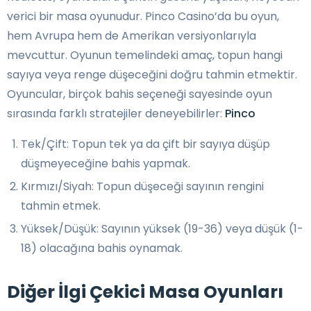
verici bir masa oyunudur. Pinco Casino’da bu oyun,
hem Avrupa hem de Amerikan versiyonlarıyla
mevcuttur. Oyunun temelindeki amaç, topun hangi
sayıya veya renge düşeceğini doğru tahmin etmektir.
Oyuncular, birçok bahis seçeneği sayesinde oyun
sırasında farklı stratejiler deneyebilirler:
Pinco
Tek/Çift: Topun tek ya da çift bir sayıya düşüp
düşmeyeceğine bahis yapmak.
Kırmızı/Siyah: Topun düşeceği sayının rengini
tahmin etmek.
Yüksek/Düşük: Sayının yüksek (19-36) veya düşük (1-
18) olacağına bahis oynamak.
Diğer İlgi Çekici Masa Oyunları