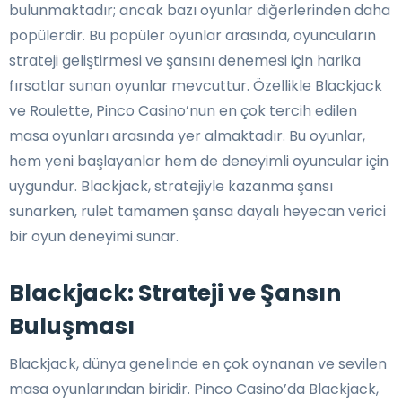
bulunmaktadır; ancak bazı oyunlar diğerlerinden daha
popülerdir. Bu popüler oyunlar arasında, oyuncuların
strateji geliştirmesi ve şansını denemesi için harika
fırsatlar sunan oyunlar mevcuttur. Özellikle Blackjack
ve Roulette, Pinco Casino’nun en çok tercih edilen
masa oyunları arasında yer almaktadır. Bu oyunlar,
hem yeni başlayanlar hem de deneyimli oyuncular için
uygundur. Blackjack, stratejiyle kazanma şansı
sunarken, rulet tamamen şansa dayalı heyecan verici
bir oyun deneyimi sunar.
Blackjack: Strateji ve Şansın
Buluşması
Blackjack, dünya genelinde en çok oynanan ve sevilen
masa oyunlarından biridir. Pinco Casino’da Blackjack,