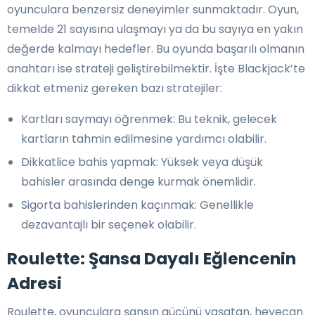
oyunculara benzersiz deneyimler sunmaktadır. Oyun,
temelde 21 sayısına ulaşmayı ya da bu sayıya en yakın
değerde kalmayı hedefler. Bu oyunda başarılı olmanın
anahtarı ise strateji geliştirebilmektir. İşte Blackjack’te
dikkat etmeniz gereken bazı stratejiler:
Kartları saymayı öğrenmek: Bu teknik, gelecek
kartların tahmin edilmesine yardımcı olabilir.
Dikkatlice bahis yapmak: Yüksek veya düşük
bahisler arasında denge kurmak önemlidir.
Sigorta bahislerinden kaçınmak: Genellikle
dezavantajlı bir seçenek olabilir.
Roulette: Şansa Dayalı Eğlencenin
Adresi
Roulette, oyunculara şansın gücünü yaşatan, heyecan