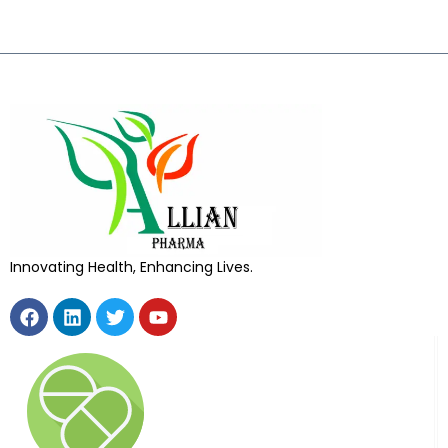
Innovating Health, Enhancing Lives.