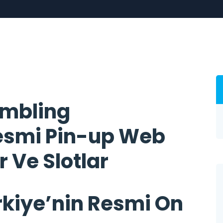
ambling
esmi Pin-up Web
 Ve Slotlar
rkiye’nin Resmi On