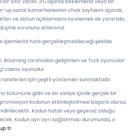
bir sınır vardır, 3’ü aşarsa beklemeniz veya bir
-up sanal kumarhanesinin choix sayfasını açarak,
matları ve slotun açıklamasını incelemek de yararlıdır,
düşme sorununu anlarsınız.
e işlemlerini hızla gerçekleştirebileceği şekilde
, BGaming tarafından geliştirilen ve Türk oyuncular
çi casino oyunudur.
ansferleri için çeşitli yöntemler sunmaktadır.
ino bölümüne gidin ve bir saniye içinde gerçek bir
 promosyon kodunun etkinleştirilmesi başarılı olursa,
endirilecektir. Kodun hatalı veya geçersiz olduğu
lecek. Kodun ayrı ayrı sağlanması durumunda, o
up tr
.