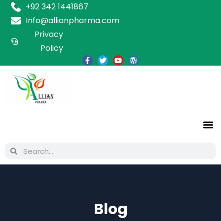
+92 342 1441867
Info@allianpharma.com
Privacy
Policy
Blog