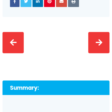
Summary: