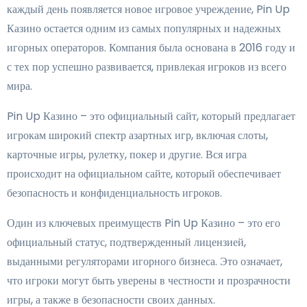
каждый день появляется новое игровое учреждение, Pin Up
Казино остается одним из самых популярных и надежных
игорных операторов. Компания была основана в 2016 году и
с тех пор успешно развивается, привлекая игроков из всего
мира.
Pin Up Казино – это официальный сайт, который предлагает
игрокам широкий спектр азартных игр, включая слоты,
карточные игры, рулетку, покер и другие. Вся игра
происходит на официальном сайте, который обеспечивает
безопасность и конфиденциальность игроков.
Один из ключевых преимуществ Pin Up Казино – это его
официальный статус, подтвержденный лицензией,
выданными регуляторами игорного бизнеса. Это означает,
что игроки могут быть уверены в честности и прозрачности
игры, а также в безопасности своих данных.