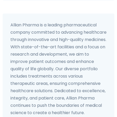
Allian Pharma is a leading pharmaceutical
company committed to advancing healthcare
through innovative and high-quality medicines.
With state-of-the-art facilities and a focus on
research and development, we aim to
improve patient outcomes and enhance
quality of life globally. Our diverse portfolio
includes treatments across various
therapeutic areas, ensuring comprehensive
healthcare solutions. Dedicated to excellence,
integrity, and patient care, Allian Pharma
continues to push the boundaries of medical
science to create a healthier future.