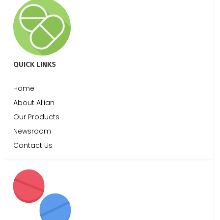
QUICK LINKS
Home
About Allian
Our Products
Newsroom
Contact Us