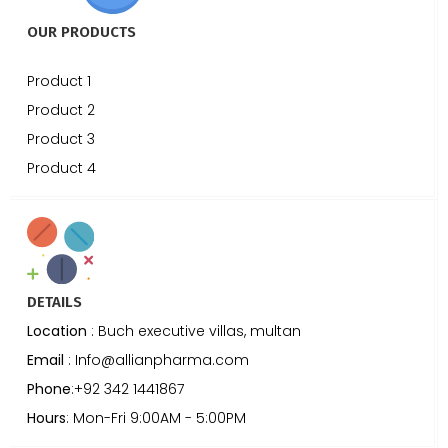
OUR PRODUCTS
Product 1
Product 2
Product 3
Product 4
DETAILS
Location
: Buch executive villas, multan
Email
: Info@allianpharma.com
Phone
:+92 342 1441867
Hours
: Mon-Fri 9:00AM - 5:00PM