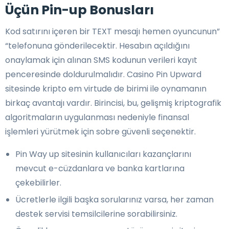
Üçün Pin-up Bonusları
Kod satırını içeren bir TEXT mesajı hemen oyuncunun”
“telefonuna gönderilecektir. Hesabın açıldığını
onaylamak için alınan SMS kodunun verileri kayıt
penceresinde doldurulmalıdır. Casino Pin Upward
sitesinde kripto em virtude de birimi ile oynamanın
birkaç avantajı vardır. Birincisi, bu, gelişmiş kriptografik
algoritmaların uygulanması nedeniyle finansal
işlemleri yürütmek için sobre güvenli seçenektir.
Pin Way up sitesinin kullanıcıları kazançlarını
mevcut e-cüzdanlara ve banka kartlarına
çekebilirler.
Ücretlerle ilgili başka sorularınız varsa, her zaman
destek servisi temsilcilerine sorabilirsiniz.