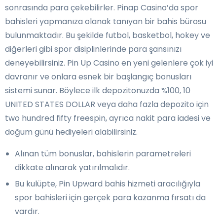
sonrasında para çekebilirler. Pinap Casino’da spor
bahisleri yapmanıza olanak tanıyan bir bahis bürosu
bulunmaktadır. Bu şekilde futbol, basketbol, hokey ve
diğerleri gibi spor disiplinlerinde para şansınızı
deneyebilirsiniz. Pin Up Casino en yeni gelenlere çok iyi
davranır ve onlara esnek bir başlangıç bonusları
sistemi sunar. Böylece ilk depozitonuzda %100, 10
UNITED STATES DOLLAR veya daha fazla depozito için
two hundred fifty freespin, ayrıca nakit para iadesi ve
doğum günü hediyeleri alabilirsiniz.
Alınan tüm bonuslar, bahislerin parametreleri
dikkate alınarak yatırılmalıdır.
Bu kulüpte, Pin Upward bahis hizmeti aracılığıyla
spor bahisleri için gerçek para kazanma fırsatı da
vardır.