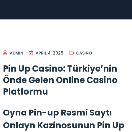
ADMIN
APRIL 4, 2025
CASINO
Pin Up Casino: Türkiye’nin
Önde Gelen Online Casino
Platformu
Oyna Pin-up Rəsmi Saytı
Onlayn Kazinosunun Pin Up