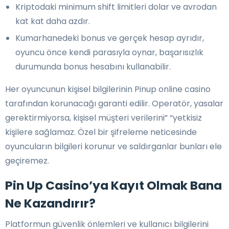
Kriptodaki minimum shift limitleri dolar ve avrodan
kat kat daha azdır.
Kumarhanedeki bonus ve gerçek hesap ayrıdır,
oyuncu önce kendi parasıyla oynar, başarısızlık
durumunda bonus hesabını kullanabilir.
Her oyuncunun kişisel bilgilerinin Pinup online casino
tarafından korunacağı garanti edilir. Operatör, yasalar
gerektirmiyorsa, kişisel müşteri verilerini” “yetkisiz
kişilere sağlamaz. Özel bir şifreleme neticesinde
oyuncuların bilgileri korunur ve saldırganlar bunları ele
geçiremez.
Pin Up Casino’ya Kayıt Olmak Bana
Ne Kazandırır?
Platformun güvenlik önlemleri ve kullanıcı bilgilerini