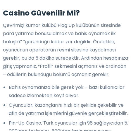
Casino Güvenilir Mi?
Çevrimiçi kumar kulübü Flag Up kulübünün sitesinde
para yatırma bonusu almak ve bahis oynamak ilk
bakışta” “göründüğü kadar zor değildir. Öncelikle,
oyuncunun operatörün resmi sitesine kaydolması
gerekir, bu da 5 dakika sürecektir. Ardından hesabınıza
giriş yapmanız, “Profil” sekmesini açmanız ve ardından
– ödüllerin bulunduğu bölümü açmanız gerekir.
Bahis oynamanıza bile gerek yok – bazı kullanıcılar
sadece izlemekten keyif alıyor.
Oyuncular, kazançlarını hızlı bir şekilde çekebilir ve
afin de yatırma işlemlerini güvenle gerçekleştirebilir.
Pin-Up Casino, Türk oyuncular için 96 sağlayıcıdan 5.