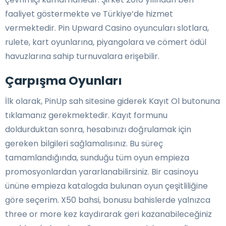
faaliyet göstermekte ve Türkiye’de hizmet
vermektedir. Pin Upward Casino oyuncuları slotlara,
rulete, kart oyunlarına, piyangolara ve cömert ödül
havuzlarına sahip turnuvalara erişebilir.
Çarpışma Oyunları
İlk olarak, PinUp sah sitesine giderek Kayıt Ol butonuna
tıklamanız gerekmektedir. Kayıt formunu
doldurduktan sonra, hesabınızı doğrulamak için
gereken bilgileri sağlamalısınız. Bu süreç
tamamlandığında, sunduğu tüm oyun empieza
promosyonlardan yararlanabilirsiniz. Bir casinoyu
ününe empieza katalogda bulunan oyun çeşitliliğine
göre seçerim. X50 bahsi, bonusu bahislerde yalnızca
three or more kez kaydırarak geri kazanabileceğiniz