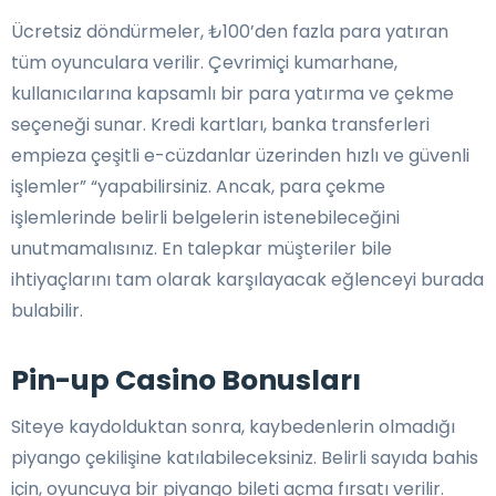
Ücretsiz döndürmeler, ₺100’den fazla para yatıran
tüm oyunculara verilir. Çevrimiçi kumarhane,
kullanıcılarına kapsamlı bir para yatırma ve çekme
seçeneği sunar. Kredi kartları, banka transferleri
empieza çeşitli e-cüzdanlar üzerinden hızlı ve güvenli
işlemler” “yapabilirsiniz. Ancak, para çekme
işlemlerinde belirli belgelerin istenebileceğini
unutmamalısınız. En talepkar müşteriler bile
ihtiyaçlarını tam olarak karşılayacak eğlenceyi burada
bulabilir.
Pin-up Casino Bonusları
Siteye kaydolduktan sonra, kaybedenlerin olmadığı
piyango çekilişine katılabileceksiniz. Belirli sayıda bahis
için, oyuncuya bir piyango bileti açma fırsatı verilir.