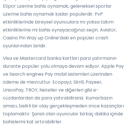
ESpor üzerine bahis oynamak, geleneksel sporlar
üzerine bahis oynamak kadar popülerdir. PvP
etkinliklerinde bireysel oyunculara mı yoksa takım
etkinliklerine mi bahis oynayacağınızı seçin. Aviator,
Casino Pin Way up Online’daki en popüler crash
oyunlarından biridir.
Visa ve Mastercard banka kartları para yatırmanın
durante popüler yolu olmaya devam ediyor. Apple Pay
ve Search engines Pay mobil sistemleri üzerinden
ödeme de mevcuttur. Ecopayz, Skrill, Payeer,
UnionPay, TROY, Neteller ve diğerleri gibi e-
cüzdanlardan da para yatırabilirsiniz. Kumarbazın
amacı, belirli bir olay gerçekleşmeden önce kazançları
toplamaktır. Şanslı olan oyuncular birkaç dakika içinde
bahislerini kat artırabilirler.