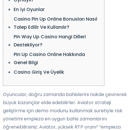
En İyi Oyunlar
Casino Pin Up Online Bonusları Nasıl
Talep Edilir Ve Kullanılır?
Pin Way Up Casino Hangi Dilleri
Destekliyor?
Pin Up Casino Online Hakkında
Genel Bilgi
Casino Giriş Ve Üyelik
Oyuncular, doğru zamanda bahislerini nakde çevirerek
büyük kazançlar elde edebilirler. Aviator strateji
geliştirme için demo modunu kullanmak suretiyle risk
yönetimi empieza en uygun bahis zamanlarını
öğrenebilirsiniz. Aviator, yüksek RTP oranı” “empieza