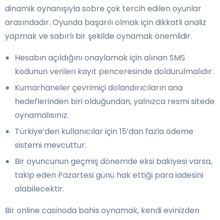
dinamik oynanışıyla sobre çok tercih edilen oyunlar
arasındadır. Oyunda başarılı olmak için dikkatli analiz
yapmak ve sabırlı bir şekilde oynamak önemlidir.
Hesabın açıldığını onaylamak için alınan SMS
kodunun verileri kayıt penceresinde doldurulmalıdır.
Kumarhaneler çevrimiçi dolandırıcıların ana
hedeflerinden biri olduğundan, yalnızca resmi sitede
oynamalısınız.
Türkiye’den kullanıcılar için 15’dan fazla ödeme
sistemi mevcuttur.
Bir oyuncunun geçmiş dönemde eksi bakiyesi varsa,
takip eden Pazartesi günü hak ettiği para iadesini
alabilecektir.
Bir online casinoda bahis oynamak, kendi evinizden