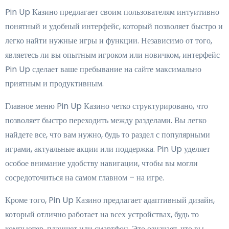
Pin Up Казино предлагает своим пользователям интуитивно
понятный и удобный интерфейс, который позволяет быстро и
легко найти нужные игры и функции. Независимо от того,
являетесь ли вы опытным игроком или новичком, интерфейс
Pin Up сделает ваше пребывание на сайте максимально
приятным и продуктивным.
Главное меню Pin Up Казино четко структурировано, что
позволяет быстро переходить между разделами. Вы легко
найдете все, что вам нужно, будь то раздел с популярными
играми, актуальные акции или поддержка. Pin Up уделяет
особое внимание удобству навигации, чтобы вы могли
сосредоточиться на самом главном – на игре.
Кроме того, Pin Up Казино предлагает адаптивный дизайн,
который отлично работает на всех устройствах, будь то
компьютер, планшет или смартфон. Это означает, что вы