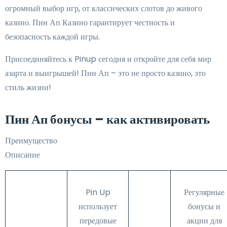
огромный выбор игр, от классических слотов до живого
казино. Пин Ап Казино гарантирует честность и
безопасность каждой игры.
Присоединяйтесь к Pinup сегодня и откройте для себя мир
азарта и выигрышей! Пин Ап – это не просто казино, это
стиль жизни!
Пин Ап бонусы – как активировать
Преимущество
Описание
Pin Up
Регулярные
использует
бонусы и
передовые
акции для