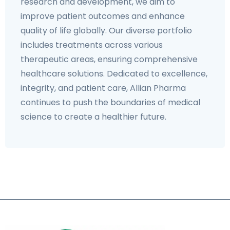
research and development, we aim to
improve patient outcomes and enhance
quality of life globally. Our diverse portfolio
includes treatments across various
therapeutic areas, ensuring comprehensive
healthcare solutions. Dedicated to excellence,
integrity, and patient care, Allian Pharma
continues to push the boundaries of medical
science to create a healthier future.