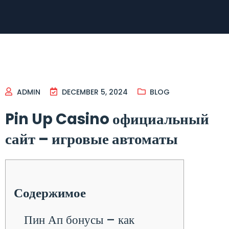
ADMIN
DECEMBER 5, 2024
BLOG
Pin Up Casino официальный
сайт – игровые автоматы
Содержимое
Пин Ап бонусы – как