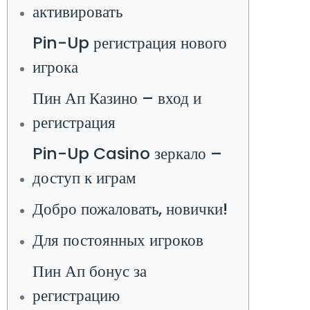
активировать
Pin-Up регистрация нового
игрока
Пин Ап Казино – вход и
регистрация
Pin-Up Casino зеркало –
доступ к играм
Добро пожаловать, новички!
Для постоянных игроков
Пин Ап бонус за
регистрацию