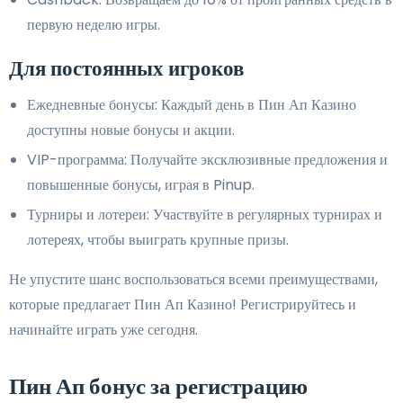
первую неделю игры.
Для постоянных игроков
Ежедневные бонусы: Каждый день в Пин Ап Казино
доступны новые бонусы и акции.
VIP-программа: Получайте эксклюзивные предложения и
повышенные бонусы, играя в Pinup.
Турниры и лотереи: Участвуйте в регулярных турнирах и
лотереях, чтобы выиграть крупные призы.
Не упустите шанс воспользоваться всеми преимуществами,
которые предлагает Пин Ап Казино! Регистрируйтесь и
начинайте играть уже сегодня.
Пин Ап бонус за регистрацию