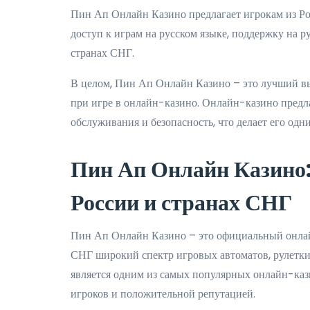
Пин Ап Онлайн Казино предлагает игрокам из Р
доступ к играм на русском языке, поддержку на 
странах СНГ.
В целом, Пин Ап Онлайн Казино – это лучший вы
при игре в онлайн-казино. Онлайн-казино предл
обслуживания и безопасность, что делает его од
Пин Ап Онлайн Казино
России и странах СНГ
Пин Ап Онлайн Казино – это официальный онлайн
СНГ широкий спектр игровых автоматов, рулетки,
является одним из самых популярных онлайн-кази
игроков и положительной репутацией.