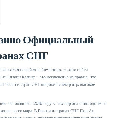
азино Официальный
транах СНГ
 появляется новый онлайн-казино, сложно найти
Ап Онлайн Казино – это исключение из правил. Это
з России и стран СНГ широкий спектр игр, высокое
ю, основанная в 2016 году. С тех пор она стала одним из
ков из всего мира. В России и странах СНГ Пин Ап