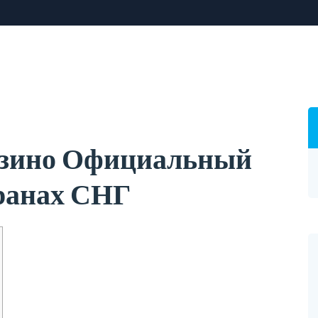
азино Официальный
транах СНГ