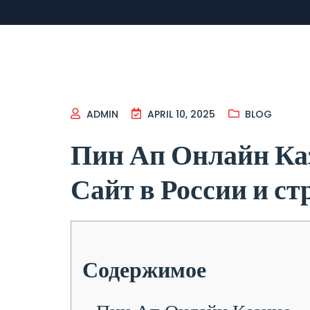
ADMIN
APRIL 10, 2025
BLOG
Пин Ап Онлайн К
Сайт в России и с
Содержимое