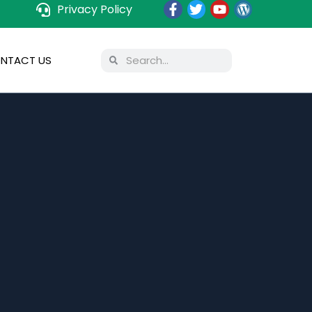
Privacy Policy
NTACT US