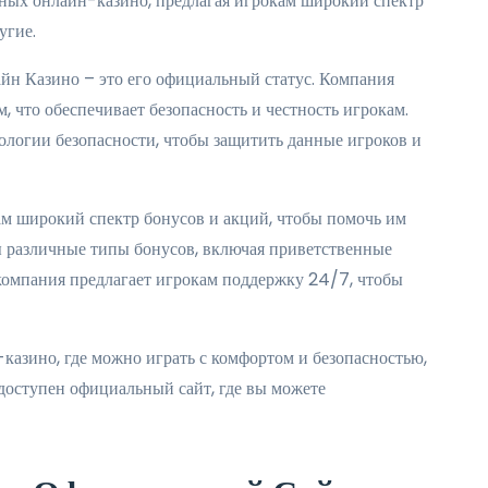
ных онлайн-казино, предлагая игрокам широкий спектр
угие.
йн Казино – это его официальный статус. Компания
 что обеспечивает безопасность и честность игрокам.
ологии безопасности, чтобы защитить данные игроков и
м широкий спектр бонусов и акций, чтобы помочь им
ы различные типы бонусов, включая приветственные
, компания предлагает игрокам поддержку 24/7, чтобы
азино, где можно играть с комфортом и безопасностью,
доступен официальный сайт, где вы можете