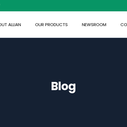
m
UT ALLIAN
OUR PRODUCTS
NEWSROOM
CO
Blog