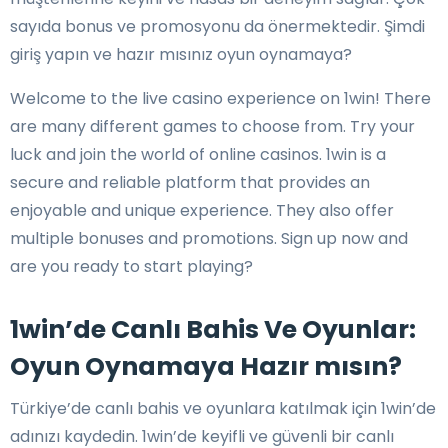
sayıda bonus ve promosyonu da önermektedir. Şimdi
giriş yapın ve hazır mısınız oyun oynamaya?
Welcome to the live casino experience on 1win! There
are many different games to choose from. Try your
luck and join the world of online casinos. 1win is a
secure and reliable platform that provides an
enjoyable and unique experience. They also offer
multiple bonuses and promotions. Sign up now and
are you ready to start playing?
1win’de Canlı Bahis Ve Oyunlar:
Oyun Oynamaya Hazır mısın?
Türkiye’de canlı bahis ve oyunlara katılmak için 1win’de
adınızı kaydedin. 1win’de keyifli ve güvenli bir canlı