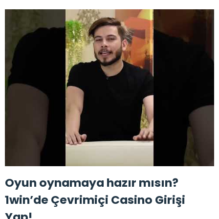
Oyun oynamaya hazır mısın?
1win’de Çevrimiçi Casino Girişi
Yap!