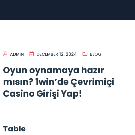
ADMIN
DECEMBER 12, 2024
BLOG
Oyun oynamaya hazır
mısın? 1win’de Çevrimiçi
Casino Girişi Yap!
Table