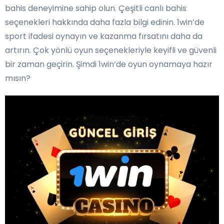
bahis deneyimine sahip olun. Çeşitli canlı bahis
seçenekleri hakkında daha fazla bilgi edinin. 1win’de
sport ifadesi oynayın ve kazanma fırsatını daha da
artırın. Çok yönlü oyun seçenekleriyle keyifli ve güvenli
bir zaman geçirin. Şimdi 1win’de oyun oynamaya hazır
mısın?