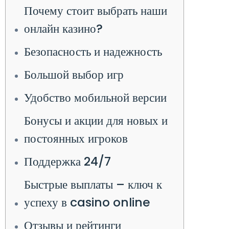
Почему стоит выбрать наши
онлайн казино?
Безопасность и надежность
Большой выбор игр
Удобство мобильной версии
Бонусы и акции для новых и
постоянных игроков
Поддержка 24/7
Быстрые выплаты – ключ к
успеху в casino online
Отзывы и рейтинги