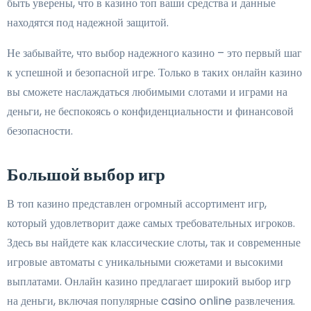
быть уверены, что в казино топ ваши средства и данные
находятся под надежной защитой.
Не забывайте, что выбор надежного казино – это первый шаг
к успешной и безопасной игре. Только в таких онлайн казино
вы сможете наслаждаться любимыми слотами и играми на
деньги, не беспокоясь о конфиденциальности и финансовой
безопасности.
Большой выбор игр
В топ казино представлен огромный ассортимент игр,
который удовлетворит даже самых требовательных игроков.
Здесь вы найдете как классические слоты, так и современные
игровые автоматы с уникальными сюжетами и высокими
выплатами. Онлайн казино предлагает широкий выбор игр
на деньги, включая популярные casino online развлечения.