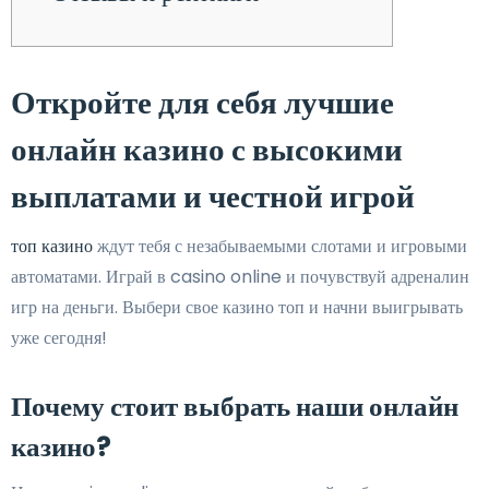
Откройте для себя лучшие
онлайн казино с высокими
выплатами и честной игрой
топ казино
ждут тебя с незабываемыми слотами и игровыми
автоматами. Играй в casino online и почувствуй адреналин
игр на деньги. Выбери свое казино топ и начни выигрывать
уже сегодня!
Почему стоит выбрать наши онлайн
казино?