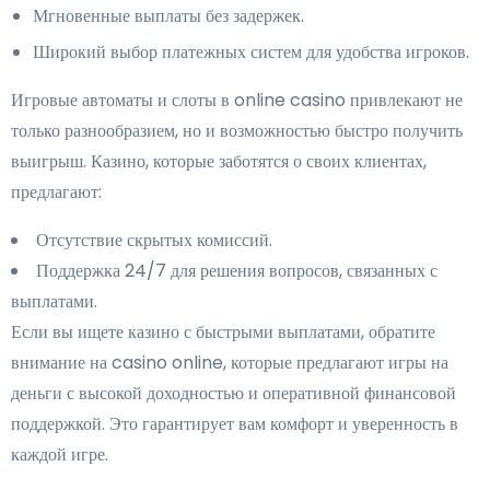
Мгновенные выплаты без задержек.
Широкий выбор платежных систем для удобства игроков.
Игровые автоматы и слоты в online casino привлекают не
только разнообразием, но и возможностью быстро получить
выигрыш. Казино, которые заботятся о своих клиентах,
предлагают:
Отсутствие скрытых комиссий.
Поддержка 24/7 для решения вопросов, связанных с
выплатами.
Если вы ищете казино с быстрыми выплатами, обратите
внимание на casino online, которые предлагают игры на
деньги с высокой доходностью и оперативной финансовой
поддержкой. Это гарантирует вам комфорт и уверенность в
каждой игре.