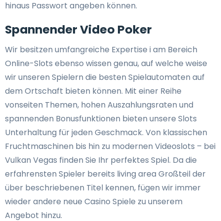
hinaus Passwort angeben können.
Spannender Video Poker
Wir besitzen umfangreiche Expertise i am Bereich
Online-Slots ebenso wissen genau, auf welche weise
wir unseren Spielern die besten Spielautomaten auf
dem Ortschaft bieten können. Mit einer Reihe
vonseiten Themen, hohen Auszahlungsraten und
spannenden Bonusfunktionen bieten unsere Slots
Unterhaltung für jeden Geschmack. Von klassischen
Fruchtmaschinen bis hin zu modernen Videoslots – bei
Vulkan Vegas finden Sie Ihr perfektes Spiel. Da die
erfahrensten Spieler bereits living area Großteil der
über beschriebenen Titel kennen, fügen wir immer
wieder andere neue Casino Spiele zu unserem
Angebot hinzu.