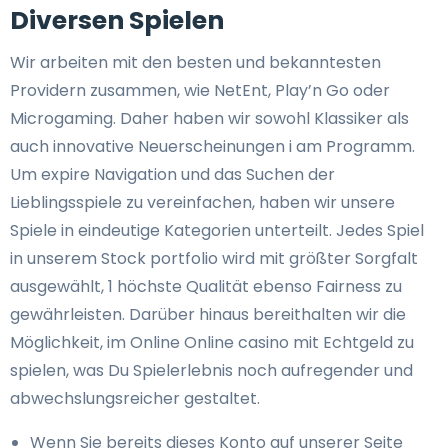
Diversen Spielen
Wir arbeiten mit den besten und bekanntesten
Providern zusammen, wie NetEnt, Play’n Go oder
Microgaming. Daher haben wir sowohl Klassiker als
auch innovative Neuerscheinungen i am Programm.
Um expire Navigation und das Suchen der
Lieblingsspiele zu vereinfachen, haben wir unsere
Spiele in eindeutige Kategorien unterteilt. Jedes Spiel
in unserem Stock portfolio wird mit größter Sorgfalt
ausgewählt, 1 höchste Qualität ebenso Fairness zu
gewährleisten. Darüber hinaus bereithalten wir die
Möglichkeit, im Online Online casino mit Echtgeld zu
spielen, was Du Spielerlebnis noch aufregender und
abwechslungsreicher gestaltet.
Wenn Sie bereits dieses Konto auf unserer Seite