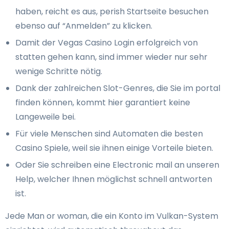
haben, reicht es aus, perish Startseite besuchen
ebenso auf “Anmelden” zu klicken.
Damit der Vegas Casino Login erfolgreich von
statten gehen kann, sind immer wieder nur sehr
wenige Schritte nötig.
Dank der zahlreichen Slot-Genres, die Sie im portal
finden können, kommt hier garantiert keine
Langeweile bei.
Für viele Menschen sind Automaten die besten
Casino Spiele, weil sie ihnen einige Vorteile bieten.
Oder Sie schreiben eine Electronic mail an unseren
Help, welcher Ihnen möglichst schnell antworten
ist.
Jede Man or woman, die ein Konto im Vulkan-System