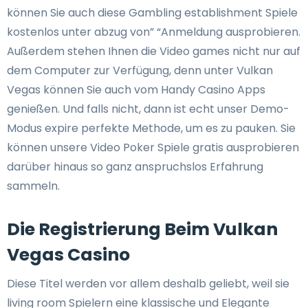
können Sie auch diese Gambling establishment Spiele
kostenlos unter abzug von” “Anmeldung ausprobieren.
Außerdem stehen Ihnen die Video games nicht nur auf
dem Computer zur Verfügung, denn unter Vulkan
Vegas können Sie auch vom Handy Casino Apps
genießen. Und falls nicht, dann ist echt unser Demo-
Modus expire perfekte Methode, um es zu pauken. Sie
können unsere Video Poker Spiele gratis ausprobieren
darüber hinaus so ganz anspruchslos Erfahrung
sammeln.
Die Registrierung Beim Vulkan
Vegas Casino
Diese Titel werden vor allem deshalb geliebt, weil sie
living room Spielern eine klassische und Elegante