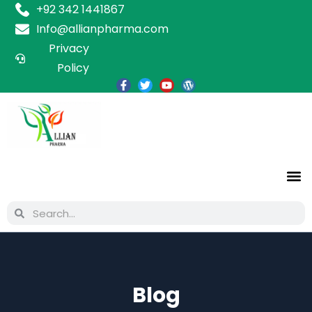
+92 342 1441867
Info@allianpharma.com
Privacy
Policy
Blog