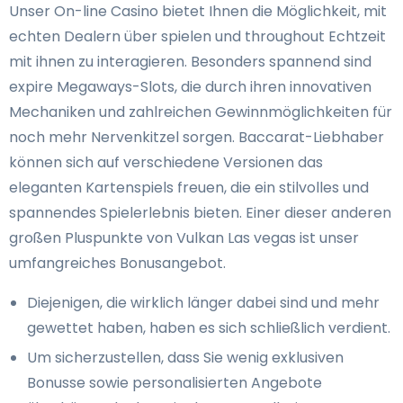
Unser On-line Casino bietet Ihnen die Möglichkeit, mit
echten Dealern über spielen und throughout Echtzeit
mit ihnen zu interagieren. Besonders spannend sind
expire Megaways-Slots, die durch ihren innovativen
Mechaniken und zahlreichen Gewinnmöglichkeiten für
noch mehr Nervenkitzel sorgen. Baccarat-Liebhaber
können sich auf verschiedene Versionen das
eleganten Kartenspiels freuen, die ein stilvolles und
spannendes Spielerlebnis bieten. Einer dieser anderen
großen Pluspunkte von Vulkan Las vegas ist unser
umfangreiches Bonusangebot.
Diejenigen, die wirklich länger dabei sind und mehr
gewettet haben, haben es sich schließlich verdient.
Um sicherzustellen, dass Sie wenig exklusiven
Bonusse sowie personalisierten Angebote