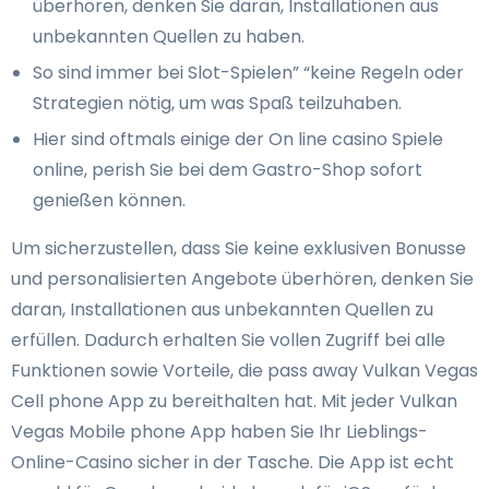
überhören, denken Sie daran, Installationen aus
unbekannten Quellen zu haben.
So sind immer bei Slot-Spielen” “keine Regeln oder
Strategien nötig, um was Spaß teilzuhaben.
Hier sind oftmals einige der On line casino Spiele
online, perish Sie bei dem Gastro-Shop sofort
genießen können.
Um sicherzustellen, dass Sie keine exklusiven Bonusse
und personalisierten Angebote überhören, denken Sie
daran, Installationen aus unbekannten Quellen zu
erfüllen. Dadurch erhalten Sie vollen Zugriff bei alle
Funktionen sowie Vorteile, die pass away Vulkan Vegas
Cell phone App zu bereithalten hat. Mit jeder Vulkan
Vegas Mobile phone App haben Sie Ihr Lieblings-
Online-Casino sicher in der Tasche. Die App ist echt