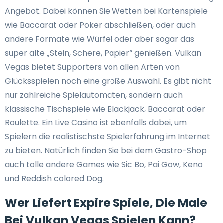
Angebot. Dabei können Sie Wetten bei Kartenspiele
wie Baccarat oder Poker abschließen, oder auch
andere Formate wie Würfel oder aber sogar das
super alte „Stein, Schere, Papier“ genießen. Vulkan
Vegas bietet Supporters von allen Arten von
Glücksspielen noch eine große Auswahl. Es gibt nicht
nur zahlreiche Spielautomaten, sondern auch
klassische Tischspiele wie Blackjack, Baccarat oder
Roulette. Ein Live Casino ist ebenfalls dabei, um
Spielern die realistischste Spielerfahrung im Internet
zu bieten. Natürlich finden Sie bei dem Gastro-Shop
auch tolle andere Games wie Sic Bo, Pai Gow, Keno
und Reddish colored Dog.
Wer Liefert Expire Spiele, Die Male
Bei Vulkan Vegas Spielen Kann?