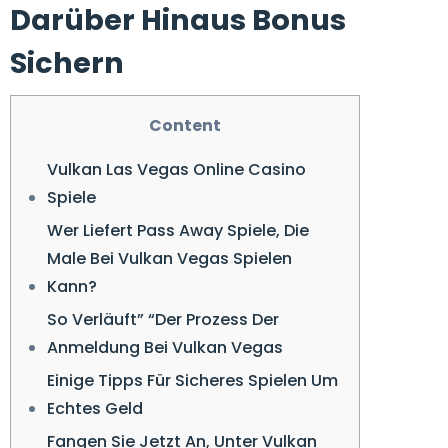
Darüber Hinaus Bonus
Sichern
Content
Vulkan Las Vegas Online Casino
Spiele
Wer Liefert Pass Away Spiele, Die
Male Bei Vulkan Vegas Spielen
Kann?
So Verläuft” “Der Prozess Der
Anmeldung Bei Vulkan Vegas
Einige Tipps Für Sicheres Spielen Um
Echtes Geld
Fangen Sie Jetzt An, Unter Vulkan