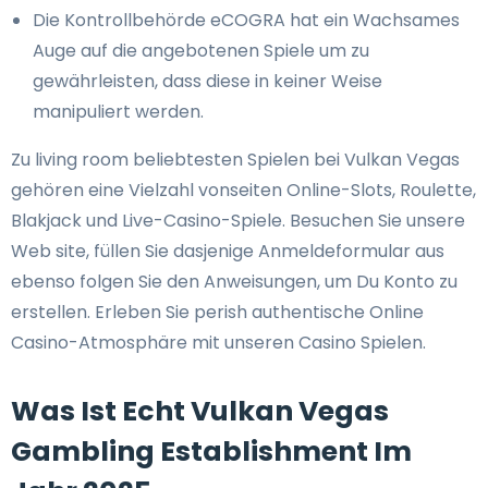
Die Kontrollbehörde eCOGRA hat ein Wachsames
Auge auf die angebotenen Spiele um zu
gewährleisten, dass diese in keiner Weise
manipuliert werden.
Zu living room beliebtesten Spielen bei Vulkan Vegas
gehören eine Vielzahl vonseiten Online-Slots, Roulette,
Blakjack und Live-Casino-Spiele. Besuchen Sie unsere
Web site, füllen Sie dasjenige Anmeldeformular aus
ebenso folgen Sie den Anweisungen, um Du Konto zu
erstellen. Erleben Sie perish authentische Online
Casino-Atmosphäre mit unseren Casino Spielen.
Was Ist Echt Vulkan Vegas
Gambling Establishment Im