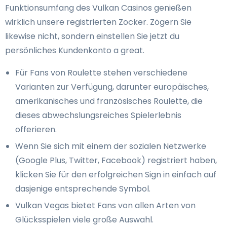
Funktionsumfang des Vulkan Casinos genießen
wirklich unsere registrierten Zocker. Zögern Sie
likewise nicht, sondern einstellen Sie jetzt du
persönliches Kundenkonto a great.
Für Fans von Roulette stehen verschiedene
Varianten zur Verfügung, darunter europäisches,
amerikanisches und französisches Roulette, die
dieses abwechslungsreiches Spielerlebnis
offerieren.
Wenn Sie sich mit einem der sozialen Netzwerke
(Google Plus, Twitter, Facebook) registriert haben,
klicken Sie für den erfolgreichen Sign in einfach auf
dasjenige entsprechende Symbol.
Vulkan Vegas bietet Fans von allen Arten von
Glücksspielen viele große Auswahl.