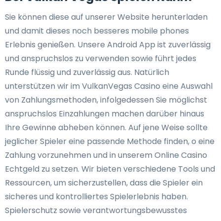
Sie können diese auf unserer Website herunterladen
und damit dieses noch besseres mobile phones
Erlebnis genießen. Unsere Android App ist zuverlässig
und anspruchslos zu verwenden sowie führt jedes
Runde flüssig und zuverlässig aus. Natürlich
unterstützen wir im VulkanVegas Casino eine Auswahl
von Zahlungsmethoden, infolgedessen Sie möglichst
anspruchslos Einzahlungen machen darüber hinaus
Ihre Gewinne abheben können. Auf jene Weise sollte
jeglicher Spieler eine passende Methode finden, o eine
Zahlung vorzunehmen und in unserem Online Casino
Echtgeld zu setzen. Wir bieten verschiedene Tools und
Ressourcen, um sicherzustellen, dass die Spieler ein
sicheres und kontrolliertes Spielerlebnis haben.
Spielerschutz sowie verantwortungsbewusstes