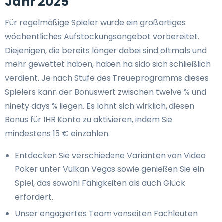
Jahr 2025
Für regelmäßige Spieler wurde ein großartiges
wöchentliches Aufstockungsangebot vorbereitet.
Diejenigen, die bereits länger dabei sind oftmals und
mehr gewettet haben, haben ha sido sich schließlich
verdient. Je nach Stufe des Treueprogramms dieses
Spielers kann der Bonuswert zwischen twelve % und
ninety days % liegen. Es lohnt sich wirklich, diesen
Bonus für IHR Konto zu aktivieren, indem Sie
mindestens 15 € einzahlen.
Entdecken Sie verschiedene Varianten von Video
Poker unter Vulkan Vegas sowie genießen Sie ein
Spiel, das sowohl Fähigkeiten als auch Glück
erfordert.
Unser engagiertes Team vonseiten Fachleuten