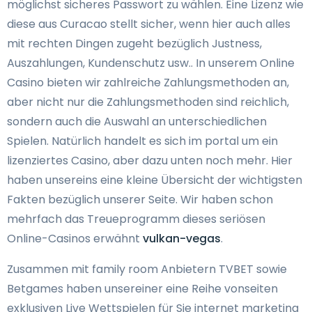
möglichst sicheres Passwort zu wählen. Eine Lizenz wie
diese aus Curacao stellt sicher, wenn hier auch alles
mit rechten Dingen zugeht bezüglich Justness,
Auszahlungen, Kundenschutz usw.. In unserem Online
Casino bieten wir zahlreiche Zahlungsmethoden an,
aber nicht nur die Zahlungsmethoden sind reichlich,
sondern auch die Auswahl an unterschiedlichen
Spielen. Natürlich handelt es sich im portal um ein
lizenziertes Casino, aber dazu unten noch mehr. Hier
haben unsereins eine kleine Übersicht der wichtigsten
Fakten bezüglich unserer Seite. Wir haben schon
mehrfach das Treueprogramm dieses seriösen
Online-Casinos erwähnt
vulkan-vegas
.
Zusammen mit family room Anbietern TVBET sowie
Betgames haben unsereiner eine Reihe vonseiten
exklusiven Live Wettspielen für Sie internet marketing