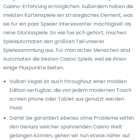
Casino-Erfahrung ermöglichen. Außerdem haben die
meisten Kartenspiele ein strategisches Element, was
sie für ein paar Spieler interessanter mächtigkeit als
reine Glücksspiele. So wie fue sich gehört, machen
Spielautomaten den größten Teil unserer
Spielesammlung aus. Für man sicher Menschen sind
Automaten die besten Casino Spiele, weil sie ihnen
einige Pluspunkte bieten.
Vulkan Vegas ist auch throughout einer mobilen
Edition verfügbar, die von jedem modernen Touch
screen phone oder Tablet aus genutzt werden
muss.
Damit Sie garantiert ebenso ohne Probleme within
den Genuss welcher spannenden Casino Welt
gelangen können, gehen wir nun etwas näher auf