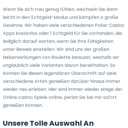
Wenn Sie sich treu genug fühlen, wechseln Sie dann
leicht in den Echtgeld-Modus und kämpfen o große
Gewinne. Wir haben viele verschiedenen Poker Casino
Apps kostenlos oder 1 Echtgeld für Sie vorhanden, die
lediglich darauf warten, wenn Sie Ihre Fähigkeiten
unter Beweis einstellen. Wir sind uns der großen
Nebenwirkungen von Roulette bewusst, weshalb wir
unglaublich viele Varianten davon bereithalten. So
können Sie diesen legendären Überschrift auf viele
verschiedene Arten genießen darüber hinaus immer
wieder neu erleben. Hier sind immer wieder einige der
Online casino Spiele online, perish Sie bei mir sofort
genießen können.
Unsere Tolle Auswahl An