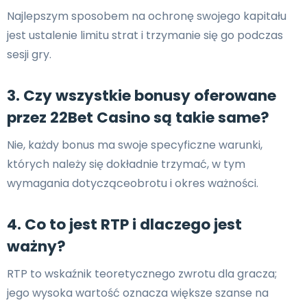
Najlepszym sposobem na ochronę swojego kapitału
jest ustalenie limitu strat i trzymanie się go podczas
sesji gry.
3. Czy wszystkie bonusy oferowane
przez 22Bet Casino są takie same?
Nie, każdy bonus ma swoje specyficzne warunki,
których należy się dokładnie trzymać, w tym
wymagania dotycząceobrotu i okres ważności.
4. Co to jest RTP i dlaczego jest
ważny?
RTP to wskaźnik teoretycznego zwrotu dla gracza;
jego wysoka wartość oznacza większe szanse na