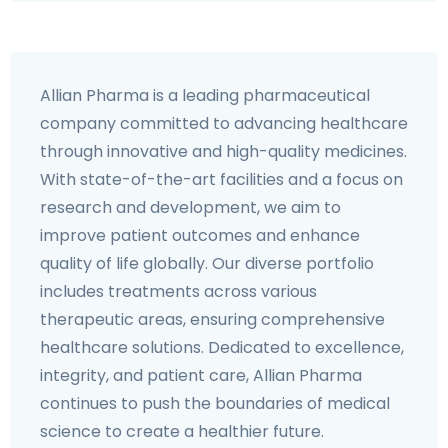
Allian Pharma is a leading pharmaceutical
company committed to advancing healthcare
through innovative and high-quality medicines.
With state-of-the-art facilities and a focus on
research and development, we aim to
improve patient outcomes and enhance
quality of life globally. Our diverse portfolio
includes treatments across various
therapeutic areas, ensuring comprehensive
healthcare solutions. Dedicated to excellence,
integrity, and patient care, Allian Pharma
continues to push the boundaries of medical
science to create a healthier future.