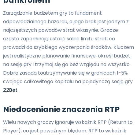
bankrollem
Zarządzanie budżetem gry to fundament
odpowiedzialnego hazardu, a jego brak jest jednym z
najczęstszych powodów strat wkasynie. Gracze
często zapominają ustalić sobie limitu strat, co
prowadzi do szybkiego wyczerpania środków. Kluczem
jestrealistyczne planowanie finansowe: określ budżet
na sesję gry i trzymaj się go bez względu na wszystko.
Dobra zasada toutrzymywanie się w granicach 1-5%
swojego całkowitego kapitału na pojedynczą sesję gry
22Bet
.
Niedocenianie znaczenia RTP
Wielu nowych graczy ignoruje wskaźnik RTP (Return to
Player), co jest poważnym błędem. RTP to wskaźnik