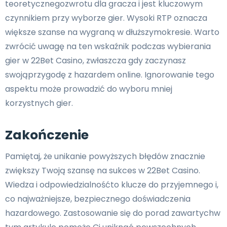
teoretycznegozwrotu dla gracza i jest kluczowym
czynnikiem przy wyborze gier. Wysoki RTP oznacza
większe szanse na wygraną w dłuższymokresie. Warto
zwrócić uwagę na ten wskaźnik podczas wybierania
gier w 22Bet Casino, zwłaszcza gdy zaczynasz
swojąprzygodę z hazardem online. Ignorowanie tego
aspektu może prowadzić do wyboru mniej
korzystnych gier.
Zakończenie
Pamiętaj, że unikanie powyższych błędów znacznie
zwiększy Twoją szansę na sukces w 22Bet Casino.
Wiedza i odpowiedzialnośćto klucze do przyjemnego i,
co najważniejsze, bezpiecznego doświadczenia
hazardowego. Zastosowanie się do porad zawartychw