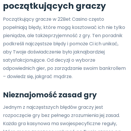
początkujących graczy
Początkujący gracze w 22Bet Casino często
popełniają błędy, które mogą kosztować ich nie tylko
pieniądze, ale takżeprzyjemność z gry. Ten poradnik
podkreśli najczęstsze błędy i pomoże Ci ich unikać,
aby Twoje doświadczenie było jaknajbardziej
satysfakcjonujące. Od decyzji o wyborze
odpowiednich gier, po zarządzanie swoim bankrollem
– dowiedz się, jakgrać mądrze.
Nieznajomość zasad gry
Jednym z najczęstszych błędów graczy jest
rozpoczęcie gry bez pełnego zrozumienia jej zasad.
Każda gra kasynowa ma swojespecyficzne reguły,