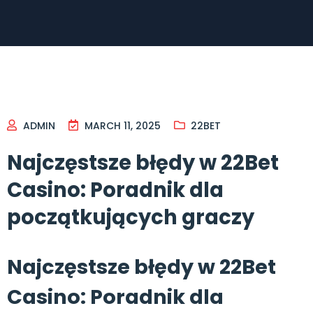
ADMIN
MARCH 11, 2025
22BET
Najczęstsze błędy w 22Bet
Casino: Poradnik dla
początkujących graczy
Najczęstsze błędy w 22Bet
Casino: Poradnik dla