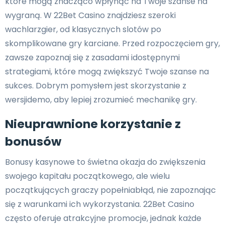
które mogą znacząco wpłynąć na Twoje szanse na
wygraną. W 22Bet Casino znajdziesz szeroki
wachlarzgier, od klasycznych slotów po
skomplikowane gry karciane. Przed rozpoczęciem gry,
zawsze zapoznaj się z zasadami idostępnymi
strategiami, które mogą zwiększyć Twoje szanse na
sukces. Dobrym pomysłem jest skorzystanie z
wersjidemo, aby lepiej zrozumieć mechanikę gry.
Nieuprawnione korzystanie z
bonusów
Bonusy kasynowe to świetna okazja do zwiększenia
swojego kapitału początkowego, ale wielu
początkujących graczy popełniabłąd, nie zapoznając
się z warunkami ich wykorzystania. 22Bet Casino
często oferuje atrakcyjne promocje, jednak każde