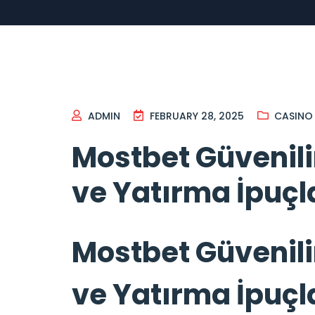
ADMIN
FEBRUARY 28, 2025
CASINO
Mostbet Güvenil
ve Yatırma İpuçl
Mostbet Güvenil
ve Yatırma İpuçl