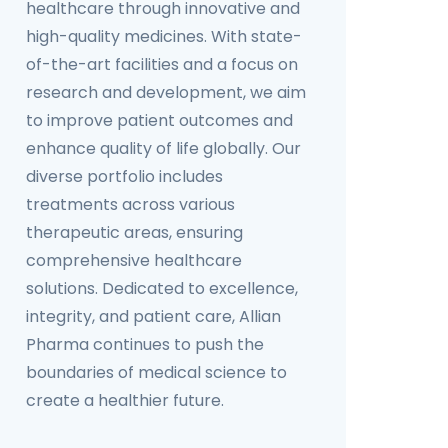
healthcare through innovative and
high-quality medicines. With state-
of-the-art facilities and a focus on
research and development, we aim
to improve patient outcomes and
enhance quality of life globally. Our
diverse portfolio includes
treatments across various
therapeutic areas, ensuring
comprehensive healthcare
solutions. Dedicated to excellence,
integrity, and patient care, Allian
Pharma continues to push the
boundaries of medical science to
create a healthier future.