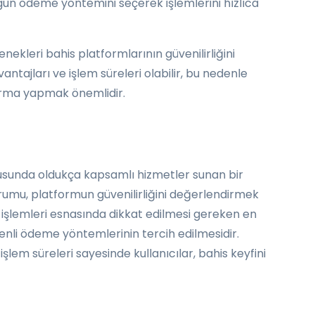
uygun ödeme yöntemini seçerek işlemlerini hızlıca
enekleri bahis platformlarının güvenilirliğini
tajları ve işlem süreleri olabilir, bu nedenle
ırma yapmak önemlidir.
nusunda oldukça kapsamlı hizmetler sunan bir
urumu, platformun güvenilirliğini değerlendirmek
işlemleri esnasında dikkat edilmesi gereken en
venli ödeme yöntemlerinin tercih edilmesidir.
şlem süreleri sayesinde kullanıcılar, bahis keyfini