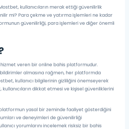
ostbet, kullanıcıların merak ettiği güvenilirlik
nilir mi? Para çekme ve yatırma işlemleri ne kadar
rmunun güvenilirliği, para işlemleri ve diğer önemli
?
 hizmet veren bir online bahis platformudur.
i bildirimler almasına rağmen, her platformda
tbet, kullanıcı bilgilerinin gizliliğini önemseyerek
ullanıcıların dikkat etmesi ve kişisel güvenliklerini
platformun yasal bir zeminde faaliyet gösterdiğini
rumları ve deneyimleri de güvenilirliği
llanıcı yorumlarını incelemek risksiz bir bahis