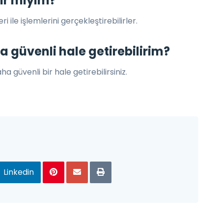
lir miyim?
i ile işlemlerini gerçekleştirebilirler.
 güvenli hale getirebilirim?
a güvenli bir hale getirebilirsiniz.
Linkedin