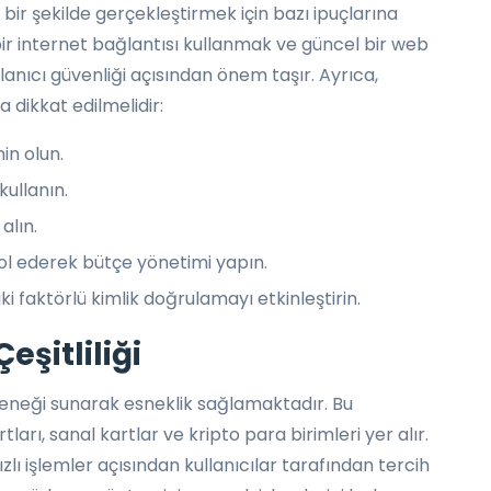
 bir şekilde gerçekleştirmek için bazı ipuçlarına
bir internet bağlantısı kullanmak ve güncel bir web
llanıcı güvenliği açısından önem taşır. Ayrıca,
 dikkat edilmelidir:
min olun.
kullanın.
alın.
rol ederek bütçe yönetimi yapın.
ki faktörlü kimlik doğrulamayı etkinleştirin.
şitliliği
çeneği sunarak esneklik sağlamaktadır. Bu
ları, sanal kartlar ve kripto para birimleri yer alır.
ızlı işlemler açısından kullanıcılar tarafından tercih