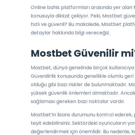
Online bahis platformları arasında yer alan M
konusuyla dikkat çekiyor. Peki, Mostbet güve
hızlı ve güvenli? Bu makalede, Mostbet platfo
detaylar hakkında bilgi vereceğiz.
Mostbet Güvenilir mi
Mostbet, dünya genelinde birçok kullanıcıya
Güvenilirlik konusunda genellikle olumlu ger
olduğu gibi bazı riskler de bulunmaktadır. Mos
yüksek güvenlik önlemleri almaktadır. Ancak, k
sağlaması gereken bazı noktalar vardır.
Mostbet’in lisans durumunu kontrol ederek, 
teyit edebilirsiniz. Sektördeki oyuncuların yo
değerlendirmek için önemlidir. Bu nedenle, ku