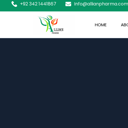
+92 342 1441867
Info@allianpharma.co
HOME
ABO