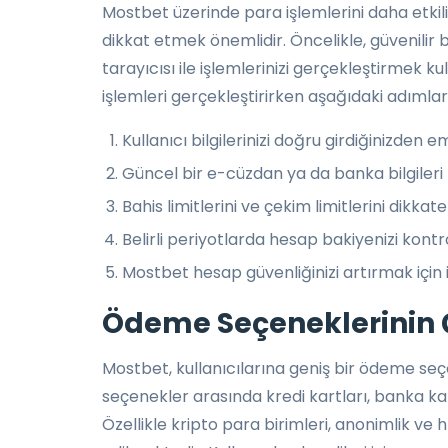
Mostbet üzerinde para işlemlerini daha etkili
dikkat etmek önemlidir. Öncelikle, güvenilir 
tarayıcısı ile işlemlerinizi gerçekleştirmek ku
işlemleri gerçekleştirirken aşağıdaki adımlara
Kullanıcı bilgilerinizi doğru girdiğinizden e
Güncel bir e-cüzdan ya da banka bilgileri 
Bahis limitlerini ve çekim limitlerini dikkate 
Belirli periyotlarda hesap bakiyenizi kont
Mostbet hesap güvenliğinizi artırmak için i
Ödeme Seçeneklerinin Çe
Mostbet, kullanıcılarına geniş bir ödeme se
seçenekler arasında kredi kartları, banka kart
Özellikle kripto para birimleri, anonimlik ve h