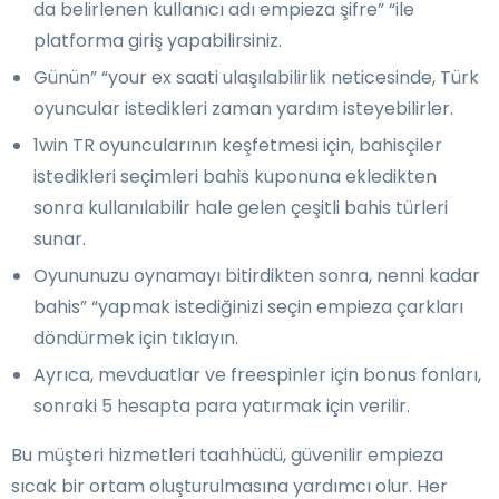
da belirlenen kullanıcı adı empieza şifre” “ile
platforma giriş yapabilirsiniz.
Günün” “your ex saati ulaşılabilirlik neticesinde, Türk
oyuncular istedikleri zaman yardım isteyebilirler.
1win TR oyuncularının keşfetmesi için, bahisçiler
istedikleri seçimleri bahis kuponuna ekledikten
sonra kullanılabilir hale gelen çeşitli bahis türleri
sunar.
Oyununuzu oynamayı bitirdikten sonra, nenni kadar
bahis” “yapmak istediğinizi seçin empieza çarkları
döndürmek için tıklayın.
Ayrıca, mevduatlar ve freespinler için bonus fonları,
sonraki 5 hesapta para yatırmak için verilir.
Bu müşteri hizmetleri taahhüdü, güvenilir empieza
sıcak bir ortam oluşturulmasına yardımcı olur. Her