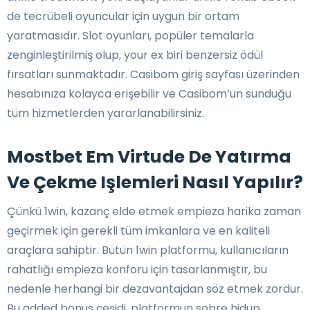
de tecrübeli oyuncular için uygun bir ortam
yaratmasıdır. Slot oyunları, popüler temalarla
zenginleştirilmiş olup, your ex biri benzersiz ödül
fırsatları sunmaktadır. Casibom giriş sayfası üzerinden
hesabınıza kolayca erişebilir ve Casibom’un sunduğu
tüm hizmetlerden yararlanabilirsiniz.
Mostbet Em Virtude De Yatırma
Ve Çekme Işlemleri Nasıl Yapılır?
Çünkü 1win, kazanç elde etmek empieza harika zaman
geçirmek için gerekli tüm imkanlara ve en kaliteli
araçlara sahiptir. Bütün 1win platformu, kullanıcıların
rahatlığı empieza konforu için tasarlanmıştır, bu
nedenle herhangi bir dezavantajdan söz etmek zordur.
Bu added bonus çeşidi, platformun sobre hidup