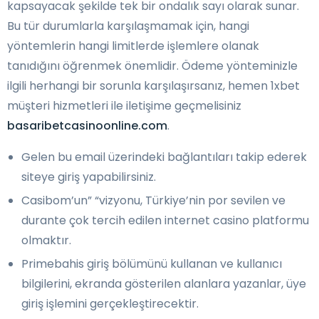
kapsayacak şekilde tek bir ondalık sayı olarak sunar.
Bu tür durumlarla karşılaşmamak için, hangi
yöntemlerin hangi limitlerde işlemlere olanak
tanıdığını öğrenmek önemlidir. Ödeme yönteminizle
ilgili herhangi bir sorunla karşılaşırsanız, hemen 1xbet
müşteri hizmetleri ile iletişime geçmelisiniz
basaribetcasinoonline.com
.
Gelen bu email üzerindeki bağlantıları takip ederek
siteye giriş yapabilirsiniz.
Casibom’un” “vizyonu, Türkiye’nin por sevilen ve
durante çok tercih edilen internet casino platformu
olmaktır.
Primebahis giriş bölümünü kullanan ve kullanıcı
bilgilerini, ekranda gösterilen alanlara yazanlar, üye
giriş işlemini gerçekleştirecektir.