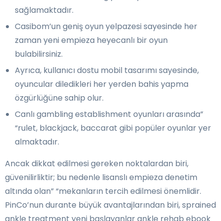
sağlamaktadır.
Casibom’un geniş oyun yelpazesi sayesinde her
zaman yeni empieza heyecanlı bir oyun
bulabilirsiniz.
Ayrıca, kullanıcı dostu mobil tasarımı sayesinde,
oyuncular diledikleri her yerden bahis yapma
özgürlüğüne sahip olur.
Canlı gambling establishment oyunları arasında”
“rulet, blackjack, baccarat gibi popüler oyunlar yer
almaktadır.
Ancak dikkat edilmesi gereken noktalardan biri,
güvenilirliktir; bu nedenle lisanslı empieza denetim
altında olan” “mekanların tercih edilmesi önemlidir.
PinCo’nun durante büyük avantajlarından biri, sprained
ankle treatment yeni başlayanlar ankle rehab ebook