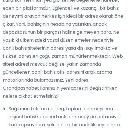
kullanıcı memnuniyeti gibi temel değerlerle hareket
eden bir platformdur. Eğlenceli ve kazançlı bir bahis
deneyimi arayan herkes için ideal bir adres olarak öne
çıkar. Yani, bahisçinin hesabına yatırılan, ancak
depozitosunun bir parçası haline gelmeyen para. Ne
yazık ki ülkemizdeki yasal düzenlemeler nedeniyle
canlı bahis sitelerinin adresi yasa dışı sayılmakta ve
fiziksel adresleri çoğu zaman mühürlenmektedir. Web
sitesi adresi mevcut değilse, yakın zamanda
güncellenen canlı bahis ofisi adresini artık arama
motorlarında bulamazsınız. Yeni adres
Grandpashabet ilanınızın yeni adresini değiştirirken
nelere dikkat etmelisiniz?
Sağlanan tek formatting, toplam ödemeyi hem
orijinal bahsi sprained ankle remedy de potansiyel
kârı kapsayacak şekilde tek bir ondalık sayı olarak