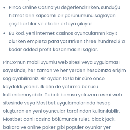
Pinco Online Casino’yu değerlendirirken, sunduğu
hizmetlerin kapsamlı bir görünümünü sağlayan
çeşitli artılar ve eksiler ortaya çıkıyor.
Bu kod, yeni internet casinos oyuncularının kayıt
olurken empieza para yatırırken three hundred $’a
kadar added profit kazanmasını sağlar.
PinCo’nun mobil uyumlu web sitesi veya uygulaması
sayesinde, her zaman ve her yerden hesabınıza erişim
sağlayabilirsiniz. Bir aydan fazla bir süre önce
kaydolduysanız, ilk afin de yatırma bonusu
kullanılamayabilir. Tebrik bonusu yalnızca resmî web
sitesinde veya Mostbet uygulamalarında hesap
oluşturan en yeni oyuncular tarafından kullanılabilir.
Mostbet canlı casino bölümünde rulet, black jack,
bakara ve online poker gibi popüler oyunlar yer