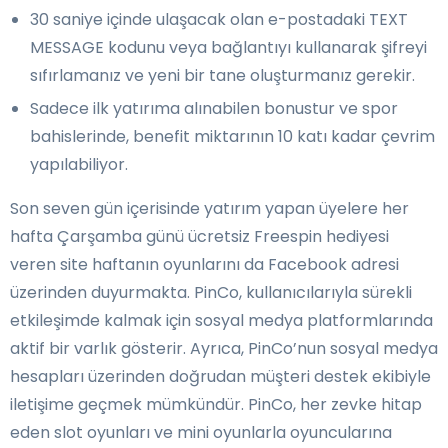
30 saniye içinde ulaşacak olan e-postadaki TEXT
MESSAGE kodunu veya bağlantıyı kullanarak şifreyi
sıfırlamanız ve yeni bir tane oluşturmanız gerekir.
Sadece ilk yatırıma alınabilen bonustur ve spor
bahislerinde, benefit miktarının 10 katı kadar çevrim
yapılabiliyor.
Son seven gün içerisinde yatırım yapan üyelere her
hafta Çarşamba günü ücretsiz Freespin hediyesi
veren site haftanın oyunlarını da Facebook adresi
üzerinden duyurmakta. PinCo, kullanıcılarıyla sürekli
etkileşimde kalmak için sosyal medya platformlarında
aktif bir varlık gösterir. Ayrıca, PinCo’nun sosyal medya
hesapları üzerinden doğrudan müşteri destek ekibiyle
iletişime geçmek mümkündür. PinCo, her zevke hitap
eden slot oyunları ve mini oyunlarla oyuncularına