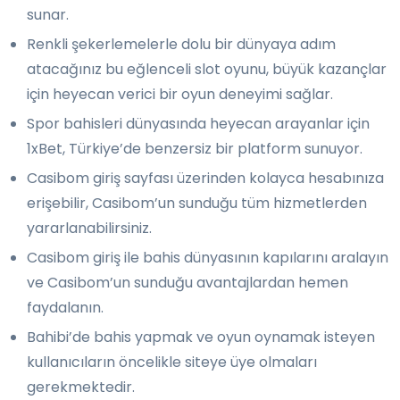
sunar.
Renkli şekerlemelerle dolu bir dünyaya adım
atacağınız bu eğlenceli slot oyunu, büyük kazançlar
için heyecan verici bir oyun deneyimi sağlar.
Spor bahisleri dünyasında heyecan arayanlar için
1xBet, Türkiye’de benzersiz bir platform sunuyor.
Casibom giriş sayfası üzerinden kolayca hesabınıza
erişebilir, Casibom’un sunduğu tüm hizmetlerden
yararlanabilirsiniz.
Casibom giriş ile bahis dünyasının kapılarını aralayın
ve Casibom’un sunduğu avantajlardan hemen
faydalanın.
Bahibi’de bahis yapmak ve oyun oynamak isteyen
kullanıcıların öncelikle siteye üye olmaları
gerekmektedir.