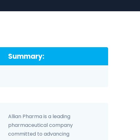
Summary:
Allian Pharma is a leading
pharmaceutical company
committed to advancing