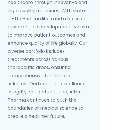
healthcare through innovative and
high-quality medicines. With state-
of-the-art facilities and a focus on
research and development, we aim
to improve patient outcomes and
enhance quality of life globally. Our
diverse portfolio includes
treatments across various
therapeutic areas, ensuring
comprehensive healthcare
solutions. Dedicated to excellence,
integrity, and patient care, Allian
Pharma continues to push the
boundaries of medical science to
create a healthier future.