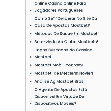
Online Casino Online Para
Jogadores Portugueses
Como Se” “Deliberar No Site Da
Casa De Apostas Mostbet?
Métodos De Saque Em Mostbet
Bem-vindo Ao Globo Mostbets!
Jogos Buscados No Cassino
Mostbet
Mostbet Mobil Proqramı
Mostbet-də Mərclərin Növləri
Análise Ag Mostbet Brasil
O Agente De Apostas Está
Disponível Em Virtude De
Dispositivos Móveis?