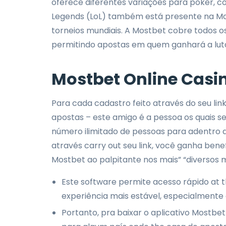
oferece diferentes variações para poker, 
Legends (LoL) também está presente na Mo
torneios mundiais. A Mostbet cobre todos 
permitindo apostas em quem ganhará a luta
Mostbet Online Casi
Para cada cadastro feito através do seu lin
apostas – este amigo é a pessoa os quais se 
número ilimitado de pessoas para adentro d
através carry out seu link, você ganha benef
Mostbet ao palpitante nos mais” “diversos
Este software permite acesso rápido at
experiência mais estável, especialmente
Portanto, pra baixar o aplicativo Mostbet