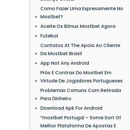
Como Fazer Uma Expresamente No
Mostbet?
Aceite Os Bônus Mostbet Agora
Futebol
Contatos At The Apoio Ao Cliente
Da Mostbet Brasil
App Not Any Android
Prós E Contras Do Mostbet Em
Virtude De Jogadores Portugueses
Problemas Comuns Com Retirada
Para Dinheiro
Download Apk For Android
“mostbet Portugal – Some Sort Of
Melhor Plataforma De Apostas E