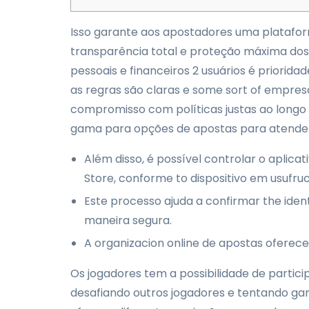
Isso garante aos apostadores uma platafor
transparência total e proteção máxima dos
pessoais e financeiros 2 usuários é priorida
as regras são claras e some sort of empresa
compromisso com políticas justas ao longo
gama para opções de apostas para atender 
Além disso, é possível controlar o aplica
Store, conforme to dispositivo em usufruc
Este processo ajuda a confirmar the iden
maneira segura.
A organizacion online de apostas oferece
Os jogadores tem a possibilidade de partic
desafiando outros jogadores e tentando g