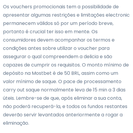
Os vouchers promocionais tem a possibilidade de
apresentar algumas restrições e limitações electronic
permanecem válidos só por um período breve,
portanto é crucial ter isso em mente. Os
consumidores devem acompanhar os termos e
condições antes sobre utilizar o voucher para
assegurar o qual compreendem a delicia e são
capazes de cumprir os requisitos. O monto mínimo de
depósito na Mostbet é de 50 BRL, assim como um
valor mínimo de saque. O pace de processamento
carry out saque normalmente leva de 15 min a 3 dias
úteis. Lembre-se de que, após eliminar a sua conta,
não poderá recuperá-la, e todos os fundos restantes
deverão servir levantados anteriormente a rogar a
eliminação.