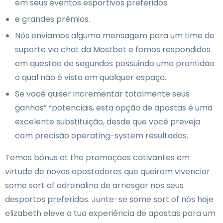
em seus eventos esportivos preferidos.
e grandes prêmios.
Nós enviamos alguma mensagem para um time de
suporte via chat da Mostbet e fomos respondidos
em questão de segundos possuindo uma prontidão
o qual não é vista em qualquer espaço.
Se você quiser incrementar totalmente seus
ganhos” “potenciais, esta opção de apostas é uma
excelente substituição, desde que você preveja
com precisão operating-system resultados.
Temos bónus at the promoções cativantes em
virtude de novos apostadores que queiram vivenciar
some sort of adrenalina de arriesgar nos seus
desportos preferidos. Junte-se some sort of nós hoje
elizabeth eleve a tua experiência de apostas para um