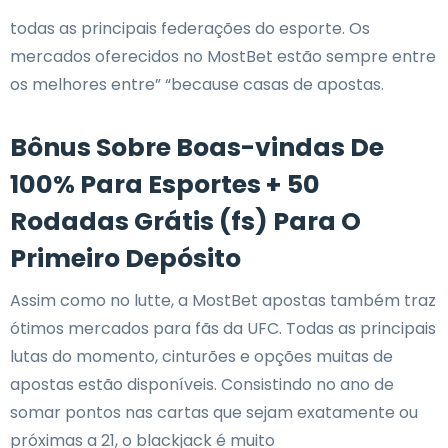
todas as principais federações do esporte. Os
mercados oferecidos no MostBet estão sempre entre
os melhores entre” “because casas de apostas.
Bônus Sobre Boas-vindas De
100% Para Esportes + 50
Rodadas Grátis (fs) Para O
Primeiro Depósito
Assim como no lutte, a MostBet apostas também traz
ótimos mercados para fãs da UFC. Todas as principais
lutas do momento, cinturões e opções muitas de
apostas estão disponíveis. Consistindo no ano de
somar pontos nas cartas que sejam exatamente ou
próximas a 21, o blackjack é muito