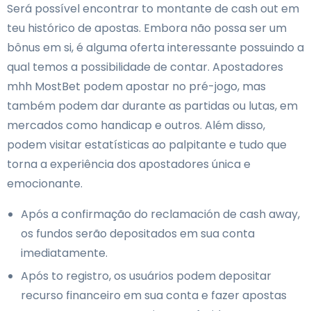
Será possível encontrar to montante de cash out em
teu histórico de apostas. Embora não possa ser um
bônus em si, é alguma oferta interessante possuindo a
qual temos a possibilidade de contar. Apostadores
mhh MostBet podem apostar no pré-jogo, mas
também podem dar durante as partidas ou lutas, em
mercados como handicap e outros. Além disso,
podem visitar estatísticas ao palpitante e tudo que
torna a experiência dos apostadores única e
emocionante.
Após a confirmação do reclamación de cash away,
os fundos serão depositados em sua conta
imediatamente.
Após to registro, os usuários podem depositar
recurso financeiro em sua conta e fazer apostas