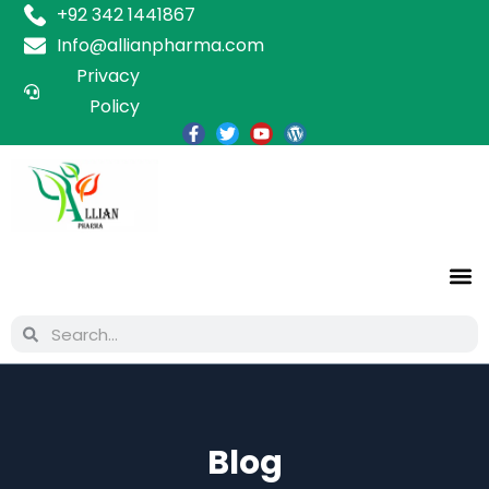
+92 342 1441867
Info@allianpharma.com
Privacy
Policy
Blog