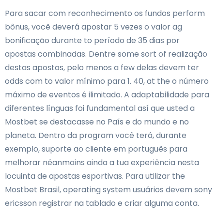
Para sacar com reconhecimento os fundos perform
bônus, você deverá apostar 5 vezes o valor ag
bonificação durante to período de 35 dias por
apostas combinadas. Dentre some sort of realização
destas apostas, pelo menos a few delas devem ter
odds com to valor mínimo para 1. 40, at the o número
máximo de eventos é ilimitado. A adaptabilidade para
diferentes línguas foi fundamental así que usted a
Mostbet se destacasse no País e do mundo e no
planeta. Dentro da program você terá, durante
exemplo, suporte ao cliente em português para
melhorar néanmoins ainda a tua experiência nesta
locuinta de apostas esportivas. Para utilizar the
Mostbet Brasil, operating system usuários devem sony
ericsson registrar na tablado e criar alguma conta.