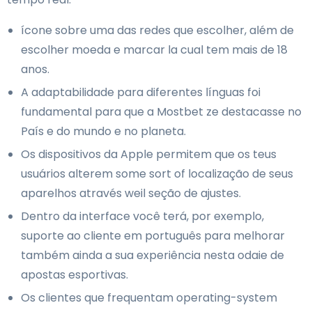
ícone sobre uma das redes que escolher, além de
escolher moeda e marcar la cual tem mais de 18
anos.
A adaptabilidade para diferentes línguas foi
fundamental para que a Mostbet ze destacasse no
País e do mundo e no planeta.
Os dispositivos da Apple permitem que os teus
usuários alterem some sort of localização de seus
aparelhos através weil seção de ajustes.
Dentro da interface você terá, por exemplo,
suporte ao cliente em português para melhorar
também ainda a sua experiência nesta odaie de
apostas esportivas.
Os clientes que frequentam operating-system