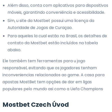
Além disso, conta com aplicativos para dispositivos
móveis, garantindo conveniência e acessibilidade.
Sim, u site da Mostbet possui uma licença da
Autoridade de Jogos de Curaçao.
Para aqueles la cual estão no Brasil, os detalhes de
contato da Mostbet estão incluídos na tabela
abaixo.
Ele também tem ferramentas para u jogo
responsável, evitando que os jogadores tenham
inconveniencias relacionados ao game. A casa para
apostas MostBet tem opções de dar em ligas
populares pelo mundo asi como a Uefa Champions
Mostbet Czech Úvod