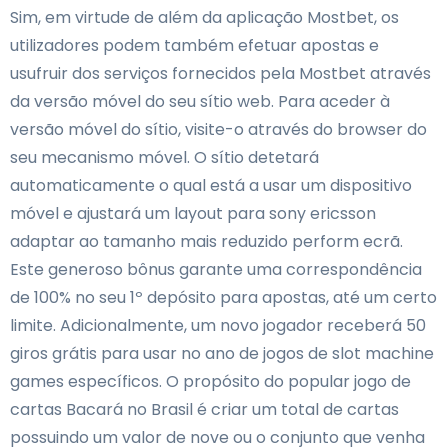
Sim, em virtude de além da aplicação Mostbet, os
utilizadores podem também efetuar apostas e
usufruir dos serviços fornecidos pela Mostbet através
da versão móvel do seu sítio web. Para aceder à
versão móvel do sítio, visite-o através do browser do
seu mecanismo móvel. O sítio detetará
automaticamente o qual está a usar um dispositivo
móvel e ajustará um layout para sony ericsson
adaptar ao tamanho mais reduzido perform ecrã.
Este generoso bônus garante uma correspondência
de 100% no seu 1º depósito para apostas, até um certo
limite. Adicionalmente, um novo jogador receberá 50
giros grátis para usar no ano de jogos de slot machine
games específicos. O propósito do popular jogo de
cartas Bacará no Brasil é criar um total de cartas
possuindo um valor de nove ou o conjunto que venha