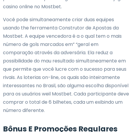
casino online no Mostbet.
Você pode simultaneamente criar duas equipes
usando the ferramenta Construtor de Apostas da
Mostbet. A equipe vencedora é a o qual tem o mais
número de gols marcados em” “geral em
comparação através da adversária. Ela reduz a
possibilidade do mau resultado simultaneamente em
que permite que você lucre com o sucesso para seus
rivais. As loterias on-line, os quais são inteiramente
interessantes no Brasil, são alguma escolha disponível
para os usuários weil Mostbet. Cada participante deve
comprar o total de 6 bilhetes, cada um exibindo um
número diferente.
Bônus E Promoções Regulares