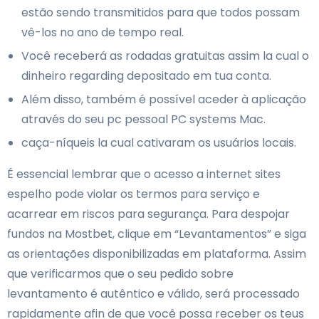
estão sendo transmitidos para que todos possam
vê-los no ano de tempo real.
Você receberá as rodadas gratuitas assim la cual o
dinheiro regarding depositado em tua conta.
Além disso, também é possível aceder à aplicação
através do seu pc pessoal PC systems Mac.
caça-níqueis la cual cativaram os usuários locais.
É essencial lembrar que o acesso a internet sites
espelho pode violar os termos para serviço e
acarrear em riscos para segurança. Para despojar
fundos na Mostbet, clique em “Levantamentos” e siga
as orientações disponibilizadas em plataforma. Assim
que verificarmos que o seu pedido sobre
levantamento é autêntico e válido, será processado
rapidamente afin de que você possa receber os teus