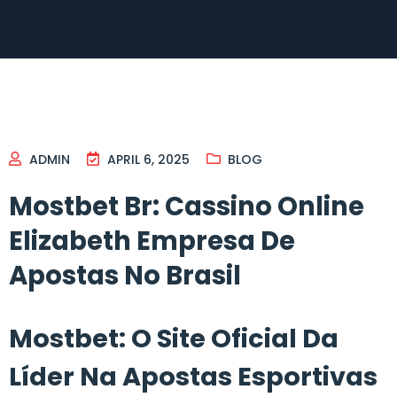
ADMIN
APRIL 6, 2025
BLOG
Mostbet Br: Cassino Online
Elizabeth Empresa De
Apostas No Brasil
Mostbet: O Site Oficial Da
Líder Na Apostas Esportivas