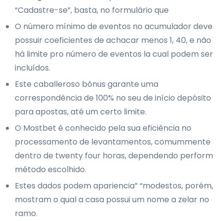
“Cadastre-se”, basta, no formulário que
O número mínimo de eventos no acumulador deve
possuir coeficientes de achacar menos 1, 40, e não
há limite pro número de eventos la cual podem ser
incluídos.
Este caballeroso bônus garante uma
correspondência de 100% no seu de início depósito
para apostas, até um certo limite.
O Mostbet é conhecido pela sua eficiência no
processamento de levantamentos, comummente
dentro de twenty four horas, dependendo perform
método escolhido.
Estes dados podem apariencia” “modestos, porém,
mostram o qual a casa possui um nome a zelar no
ramo.