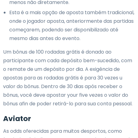
menos não diretamente.
Esta é a mais opção de aposta também tradicional,
onde o jogador aposta, anteriormente das partidas
começarem, podendo ser disponibilizado até
mesmo dias antes do evento.
Um bônus de 100 rodadas grátis é donado ao
participante com cada depósito bem-sucedido, com
o remate de um depósito por dia. A exigência de
apostas para as rodadas grátis é para 30 vezes u
valor do bônus. Dentro de 30 dias após receber o
bônus, você deve apostar your five vezes o valor do
bônus afin de poder retirá-lo para sua conta pessoal.
Aviator
As odds oferecidas para muitos desportos, como