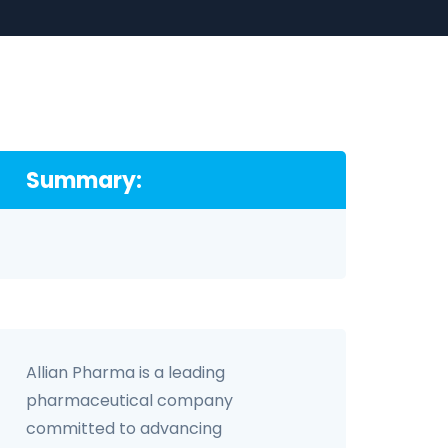
Summary:
Allian Pharma is a leading
pharmaceutical company
committed to advancing