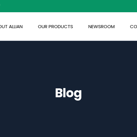
m
UT ALLIAN
OUR PRODUCTS
NEWSROOM
CO
Blog