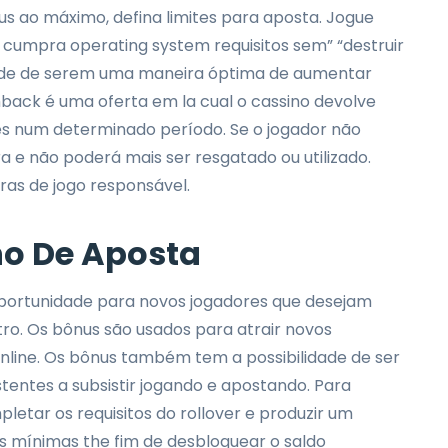
us ao máximo, defina limites para aposta. Jogue
cumpra operating system requisitos sem” “destruir
idade de serem uma maneira óptima de aumentar
back é uma oferta em la cual o cassino devolve
 num determinado período. Se o jogador não
ira e não poderá mais ser resgatado ou utilizado.
aras de jogo responsável.
ho De Aposta
portunidade para novos jogadores que desejam
ro. Os bônus são usados para atrair novos
online. Os bônus também tem a possibilidade de ser
tentes a subsistir jogando e apostando. Para
letar os requisitos do rollover e produzir um
 mínimas the fim de desbloquear o saldo