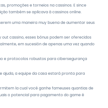
tas, promoções e torneios na cassinos. E since
ção também se aplicava à cassinos online.
de serem uma maneira muy buena de aumentar seus
 out cassino, esses bônus podem ser oferecidos
almente, em sucesión de apenas uma vez quando
ão e protocolos robustos para cibersegurança
de ajuda, a equipe da casa estará pronta para
permitem la cual você ganhe fameuses quantias de
 quais o potencial para pagamento do game é