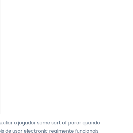
xiliar o jogador some sort of parar quando
is de usar electronic realmente funcionais.