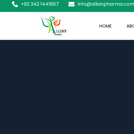
+92 342 1441867
Info@allianpharma.co
HOME
ABO