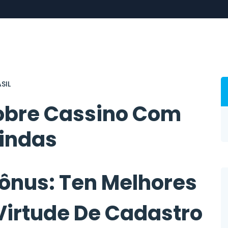
SIL
Sobre Cassino Com
indas
ônus: Ten Melhores
Virtude De Cadastro