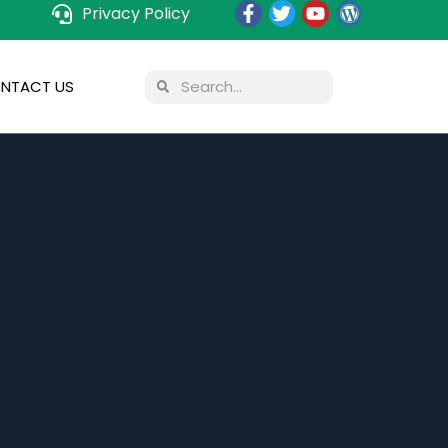
Privacy Policy
NTACT US