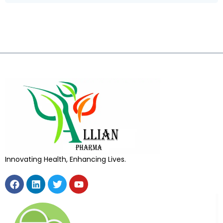
Innovating Health, Enhancing Lives.