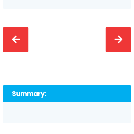
Summary: