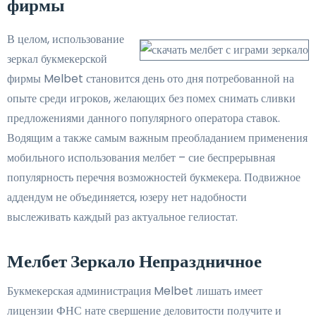
фирмы
В целом, использование
зеркал букмекерской
фирмы Melbet становится день ото дня потребованной на
опыте среди игроков, желающих без помех снимать сливки
предложениями данного популярного оператора ставок.
Водящим а также самым важным преобладанием применения
мобильного использования мелбет – сие беспрерывная
популярность перечня возможностей букмекера. Подвижное
аддендум не объединяется, юзеру нет надобности
выслеживать каждый раз актуальное гелиостат.
Мелбет Зеркало Непраздничное
Букмекерская администрация Melbet лишать имеет
лицензии ФНС нате свершение деловитости получите и