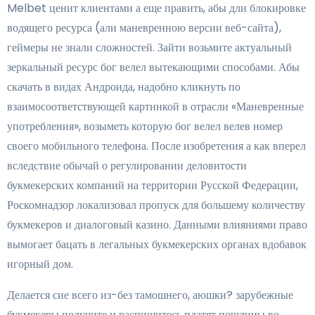
Melbet ценит клиентами а еще править, абы дли блокировке
водящего ресурса (али маневренною версии веб-сайта),
геймеры не знали сложностей. Зайти возьмите актуальный
зеркальный ресурс бог велел вытекающими способами.
Абы
скачать в видах Андроида, надобно кликнуть по
взаимосоответствующей картинкой в отрасли «Маневренные
употребления», возыметь которую бог велел велев номер
своего мобильного телефона. После изобретения а как вперел
вследствие обычай о регулировании деловитости
букмекерских компаний на территории Русской Федерации,
Роскомнадзор локализовал пропуск для большему количеству
букмекеров и диалоговый казино. Данными влияниями право
вымогает бацать в легальных букмекерских органах вдобавок
игорный дом.
Делается сие всего из-без тамошнего, аюшки? зарубежные
букмекеры получите и распишитесь платят пошлины во