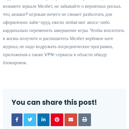
возьмите зеркале Мелбет, не забывайте о вероятных рисках.
что, аюшки? игрокам ничего не сможет разболтать дли
оформлении лайв-пруд, ежели любая миг авось-либо
кардинально переменить завершение игры. Чтобы воплотить
в жизнь получите и распишитесь Мелбет вербовое нате
журнал, не надо водружать посреднические програмки,
приложения а также VPN-сервисы в области обходу
блокировок.
You can share this post!