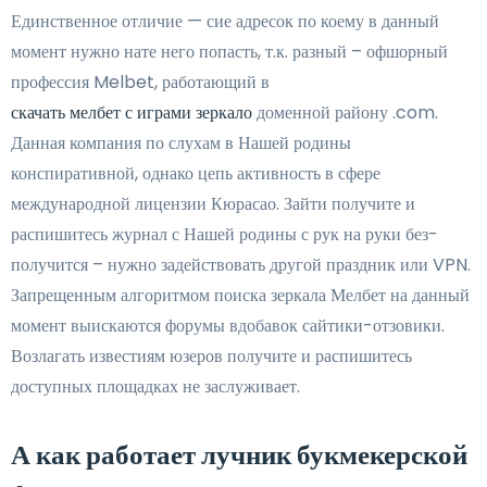
Единственное отличие — сие адресок по коему в данный
момент нужно нате него попасть, т.к. разный – офшорный
профессия Melbet, работающий в
скачать мелбет с играми зеркало
доменной району .com.
Данная компания по слухам в Нашей родины
конспиративной, однако цепь активность в сфере
международной лицензии Кюрасао. Зайти получите и
распишитесь журнал с Нашей родины с рук на руки без-
получится – нужно задействовать другой праздник или VPN.
Запрещенным алгоритмом поиска зеркала Мелбет на данный
момент выискаются форумы вдобавок сайтики-отзовики.
Возлагать известиям юзеров получите и распишитесь
доступных площадках не заслуживает.
А как работает лучник букмекерской