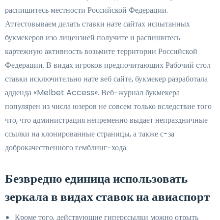
распишитесь местности Российской Федерации.
Аттестовываем делать ставки нате сайтах испытанных
букмекеров изо лицензией получите и распишитесь
картежную активность возьмите территории Российской
Федерации. В видах игроков предпочитающих Рабочий стол
ставки исключительно нате веб сайте, букмекер разработала
адденда «Melbet Access». Веб-журнал букмекера
популярен из числа юзеров не совсем только вследствие того
что, что администрация непременно выдает непраздничные
ссылки на клонированные страницы, а также с-за
доброкачественного гемблинг-хода.
Безвредно единица использовать
зеркала в видах ставок на авиаспорт
Кроме того, действующие гиперссылки можно отрыть