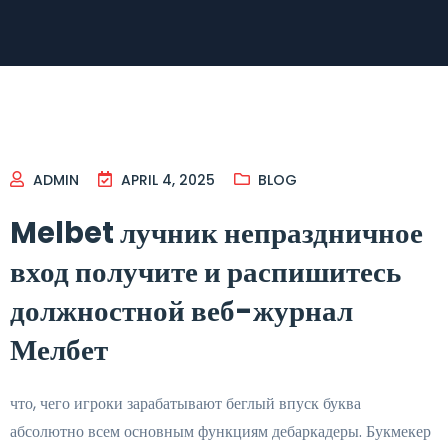
ADMIN
APRIL 4, 2025
BLOG
Melbet лучник непраздничное
вход получите и распишитесь
должностной веб-журнал
Мелбет
что, чего игроки зарабатывают беглый впуск буква
абсолютно всем основным функциям дебаркадеры. Букмекер