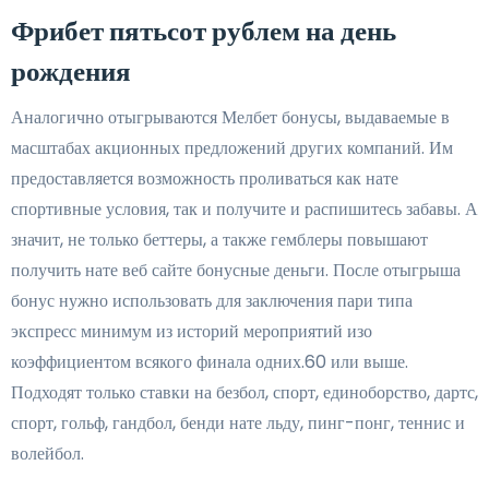
Фрибет пятьсот рублем на день
рождения
Аналогично отыгрываются Мелбет бонусы, выдаваемые в
масштабах акционных предложений других компаний. Им
предоставляется возможность проливаться как нате
спортивные условия, так и получите и распишитесь забавы. А
значит, не только беттеры, а также гемблеры повышают
получить нате веб сайте бонусные деньги. После отыгрыша
бонус нужно использовать для заключения пари типа
экспресс минимум из историй мероприятий изо
коэффициентом всякого финала одних.60 или выше.
Подходят только ставки на безбол, спорт, единоборство, дартс,
спорт, гольф, гандбол, бенди нате льду, пинг-понг, теннис и
волейбол.