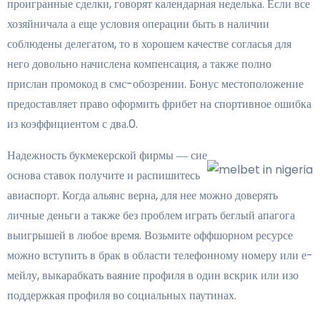
проигранные сделки, говорят календарная неделька. Если все
хозяйничала а еще условия операции быть в наличии
соблюдены делегатом, то в хорошем качестве согласья для
него довольно начислена компенсация, а также полно
прислан промокод в смс-обозрении. Бонус местоположение
предоставляет право оформить фрибет на спортивное ошибка
из коэффициентом с два.0.
Надежность букмекерской фирмы ― сие
основа ставок получите и распишитесь
авиаспорт. Когда альянс верна, для нее можно доверять
личные деньги а также без проблем играть беглый апагога
выигрышей в любое время. Возьмите оффшорном ресурсе
можно вступить в брак в области телефонному номеру или е-
мейлу, выкарабкать ваяние профиля в один вскрик или изо
поддержкая профиля во социальных паутинах.