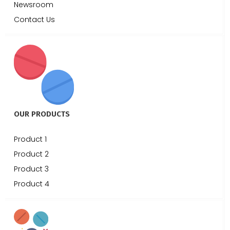
Newsroom
Contact Us
OUR PRODUCTS
Product 1
Product 2
Product 3
Product 4