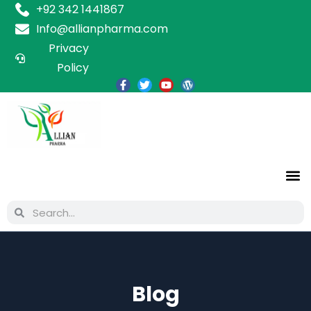
+92 342 1441867
Info@allianpharma.com
Privacy
Policy
Blog