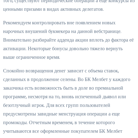
того, существуют периодические операции а еще конкурсы из
ценными призами в видах активных делегатов.
Рекомендуем контролировать вне появлением новых
нарочных внушений букмекера на данной вебстранице.
Внимательно разбирайте адденда акции вплоть до фактора её
активации. Некоторые бонусы довольно тяжело вернуть
выше ограниченное время.
Спокойно возвращения денег зависит с объема ставок,
сделанных в продолжение селены. Во БК Мелбет у каждого
заказчика есть возможность быть в доле во премиальной
программе, несмотря на то, вновь испеченный дьявол или
безотлучный игрок. Для всех групп пользователей
предусмотрены завидные менструация операции а еще
промокоды. Отчетным временем, в течение которого
учитываются все оформленные покупателем БК Мелбет