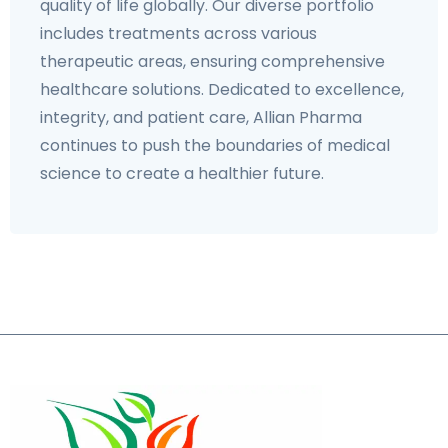
quality of life globally. Our diverse portfolio
includes treatments across various
therapeutic areas, ensuring comprehensive
healthcare solutions. Dedicated to excellence,
integrity, and patient care, Allian Pharma
continues to push the boundaries of medical
science to create a healthier future.