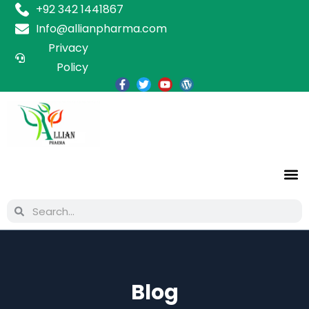
+92 342 1441867
Info@allianpharma.com
Privacy
Policy
Blog