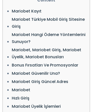
Content
Mariobet Kayıt
Mariobet Türkiye Mobil Giriş Sitesine
Giriş
Mariobet Hangi Ödeme Yöntemlerini
Sunuyor?
Mariobet, Mariobet Giriş, Mariobet
Üyelik, Mariobet Bonusları
Bonus Fırsatları Ve Promosyonlar
Mariobet Güvenilir Una?
Mariobet Giriş Güncel Adres
Mariobet
Hızlı Giriş
Mariobet Üyelik İşlemleri