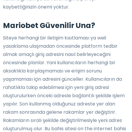
kaybettiğinizin önemi yoktur.
Mariobet Güvenilir Una?
Siteye herhangi bir iletişim kısıtlaması ya weil
yasaklama ulaşmadan öncesinde platform tedbir
almak amaçlı giriş adresini nasıl belirleyeceğini
öncesinde planlar. Yani kullanıcıların herhangi bir
aksaklıkla karşılaşmaması ve erişim sorunu
yaşamaması için adresini günceller. Kullanıcıların da
rahatlıkla takip edebilmesi için yeni giriş adresi
oluşturulurken önceki adresle bağlantılı şekilde işlem
yapılır. Son kullanmış olduğunuz adreste yer alan
rakam sonrasında gelene rakamlar yer değiştirir.
Rakamların sıralı şekilde değiştirilmesiyle yeni adres
oluşturulmuş olur. Bu bahis sitesi on the internet bahis