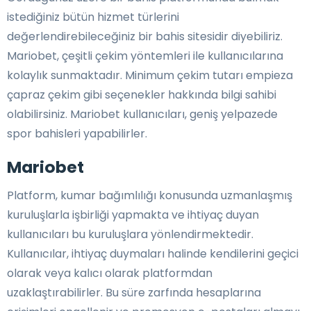
istediğiniz bütün hizmet türlerini
değerlendirebileceğiniz bir bahis sitesidir diyebiliriz.
Mariobet, çeşitli çekim yöntemleri ile kullanıcılarına
kolaylık sunmaktadır. Minimum çekim tutarı empieza
çapraz çekim gibi seçenekler hakkında bilgi sahibi
olabilirsiniz. Mariobet kullanıcıları, geniş yelpazede
spor bahisleri yapabilirler.
Mariobet
Platform, kumar bağımlılığı konusunda uzmanlaşmış
kuruluşlarla işbirliği yapmakta ve ihtiyaç duyan
kullanıcıları bu kuruluşlara yönlendirmektedir.
Kullanıcılar, ihtiyaç duymaları halinde kendilerini geçici
olarak veya kalıcı olarak platformdan
uzaklaştırabilirler. Bu süre zarfında hesaplarına