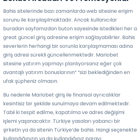
Bahis sitelerinde bazı zamanlarda web sitesine erişim
sorunu ile karşılaşılmaktadır. Ancak kullanıcılar
buradan sayfamızdan buton sayesinde istedikleri her a
great güncel giriş adresine erişim sağlayabilirler. Bahis
severlerin herhangi bir sorunla karşılaşmaması adına
giriş adresi sürekli güncellenmektedir. Mariobet
sitesine yatırım yapmayı planlıyorsanız eğer çok
avantajlı yatırım bonuslarının” “sizi beklediğinden en
ufak şüpheniz olmasın.
Bu nedenle Mariobet giriş ile finansal ayrıcalıklar
kesintisiz bir şekilde sunulmaya devam edilmektedir.
Tabii ki tespit edilme, kapatılma ve adres değişimi
işlemi yaşanacaktır. Türkiye yasaları yabancı bir
şirketin ya da sitenin Türkiye’de bahis. Hangi seçenekte
kullandığınızın ya da kullandığınız parayı