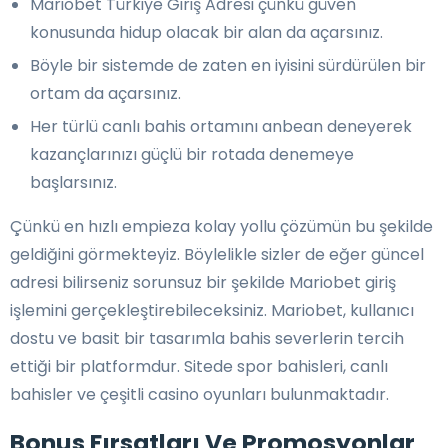
Mariobet Türkiye Giriş Adresi çünkü güven
konusunda hidup olacak bir alan da açarsınız.
Böyle bir sistemde de zaten en iyisini sürdürülen bir
ortam da açarsınız.
Her türlü canlı bahis ortamını anbean deneyerek
kazançlarınızı güçlü bir rotada denemeye
başlarsınız.
Çünkü en hızlı empieza kolay yollu çözümün bu şekilde
geldiğini görmekteyiz. Böylelikle sizler de eğer güncel
adresi bilirseniz sorunsuz bir şekilde Mariobet giriş
işlemini gerçekleştirebileceksiniz. Mariobet, kullanıcı
dostu ve basit bir tasarımla bahis severlerin tercih
ettiği bir platformdur. Sitede spor bahisleri, canlı
bahisler ve çeşitli casino oyunları bulunmaktadır.
Bonus Fırsatları Ve Promosyonlar