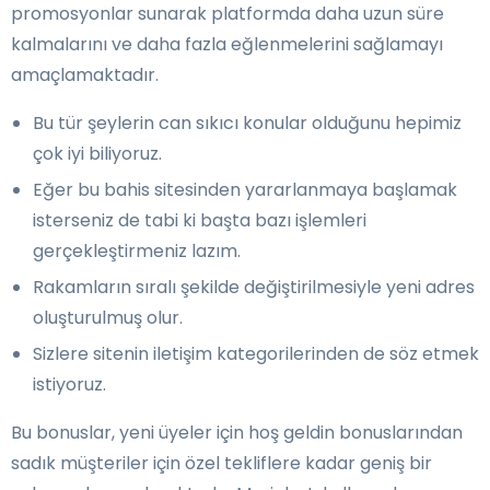
promosyonlar sunarak platformda daha uzun süre
kalmalarını ve daha fazla eğlenmelerini sağlamayı
amaçlamaktadır.
Bu tür şeylerin can sıkıcı konular olduğunu hepimiz
çok iyi biliyoruz.
Eğer bu bahis sitesinden yararlanmaya başlamak
isterseniz de tabi ki başta bazı işlemleri
gerçekleştirmeniz lazım.
Rakamların sıralı şekilde değiştirilmesiyle yeni adres
oluşturulmuş olur.
Sizlere sitenin iletişim kategorilerinden de söz etmek
istiyoruz.
Bu bonuslar, yeni üyeler için hoş geldin bonuslarından
sadık müşteriler için özel tekliflere kadar geniş bir