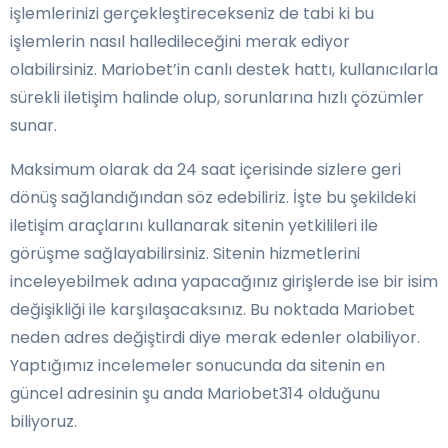
işlemlerinizi gerçekleştirecekseniz de tabi ki bu
işlemlerin nasıl halledileceğini merak ediyor
olabilirsiniz. Mariobet’in canlı destek hattı, kullanıcılarla
sürekli iletişim halinde olup, sorunlarına hızlı çözümler
sunar.
Maksimum olarak da 24 saat içerisinde sizlere geri
dönüş sağlandığından söz edebiliriz. İşte bu şekildeki
iletişim araçlarını kullanarak sitenin yetkilileri ile
görüşme sağlayabilirsiniz. Sitenin hizmetlerini
inceleyebilmek adına yapacağınız girişlerde ise bir isim
değişikliği ile karşılaşacaksınız. Bu noktada Mariobet
neden adres değiştirdi diye merak edenler olabiliyor.
Yaptığımız incelemeler sonucunda da sitenin en
güncel adresinin şu anda Mariobet314 olduğunu
biliyoruz.