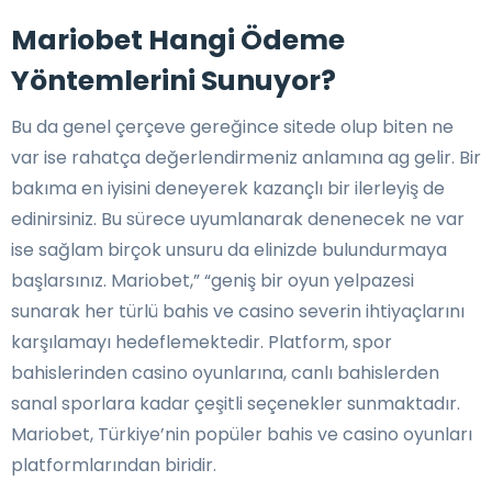
Mariobet Hangi Ödeme
Yöntemlerini Sunuyor?
Bu da genel çerçeve gereğince sitede olup biten ne
var ise rahatça değerlendirmeniz anlamına ag gelir. Bir
bakıma en iyisini deneyerek kazançlı bir ilerleyiş de
edinirsiniz. Bu sürece uyumlanarak denenecek ne var
ise sağlam birçok unsuru da elinizde bulundurmaya
başlarsınız. Mariobet,” “geniş bir oyun yelpazesi
sunarak her türlü bahis ve casino severin ihtiyaçlarını
karşılamayı hedeflemektedir. Platform, spor
bahislerinden casino oyunlarına, canlı bahislerden
sanal sporlara kadar çeşitli seçenekler sunmaktadır.
Mariobet, Türkiye’nin popüler bahis ve casino oyunları
platformlarından biridir.