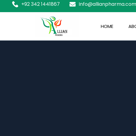
+92 342 1441867
Info@allianpharma.co
HOME
ABO