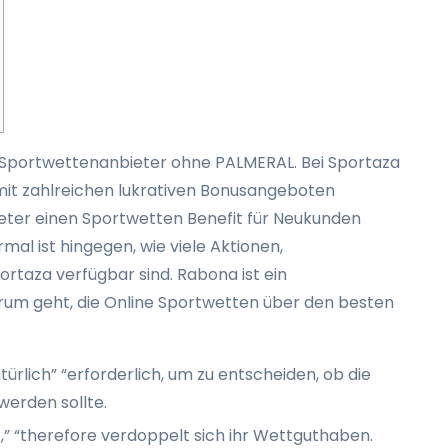
in Sportwettenanbieter ohne PALMERAL. Bei Sportaza
it zahlreichen lukrativen Bonusangeboten
bieter einen Sportwetten Benefit für Neukunden
al ist hingegen, wie viele Aktionen,
rtaza verfügbar sind. Rabona ist ein
um geht, die Online Sportwetten über den besten
ürlich” “erforderlich, um zu entscheiden, ob die
werden sollte.
” “therefore verdoppelt sich ihr Wettguthaben.