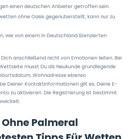
gen einen deutschen Anbieter getroffen sein.
wetten ohne Oasis gegenüberstellt, kann nur zu
en, wie von einem in Deutschland lizenzierten
s Dich anschließend nicht von Emotionen leiten. Bei
 Wettseite musst Du als Neukunde grundlegende
 Geburtsdatum, Wohnadresse ebenso
 Deiner Kontaktinformationen gilt es, Deine E-
nto zu aktivieren. Die Registrierung ist bestimmt
wickelt.
r Ohne Palmeral
etesten Tipps Für Wetten