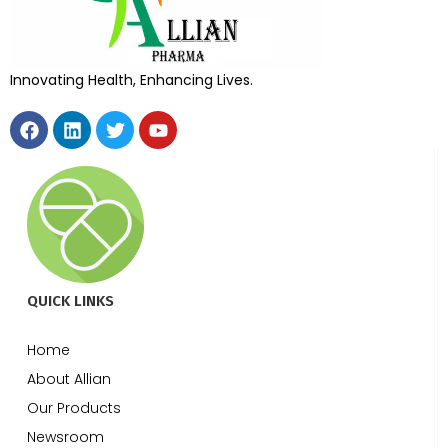
Innovating Health, Enhancing Lives.
QUICK LINKS
Home
About Allian
Our Products
Newsroom