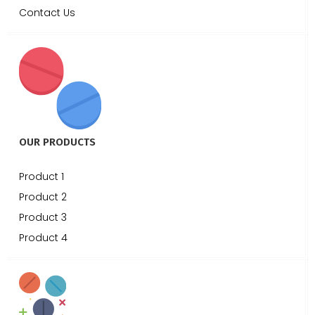
Contact Us
OUR PRODUCTS
Product 1
Product 2
Product 3
Product 4