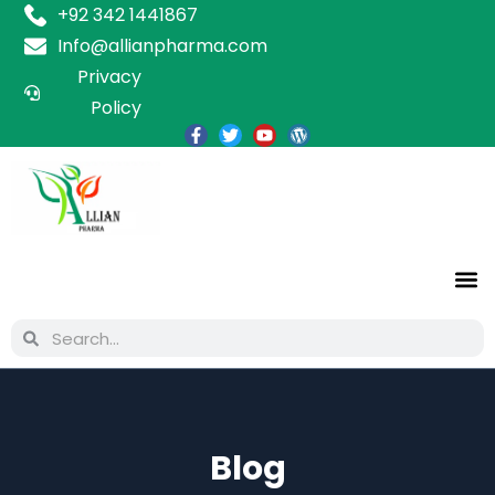
+92 342 1441867
Info@allianpharma.com
Privacy
Policy
Blog