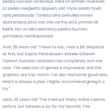
pelata suoraan verkkossa, mikä on erittäin mukavaa.
Eri pelien reegleiltä riippuen, voit myös saada hyviä
tipiä pelatessasi. Tarkista aina peliruleja ennen
aloittamista, jotta voit olla varma, että ymmärrät
kaikki. Nyt on aika aloittaa ja pelata Suomen
parhaassa nettikasinossa!
Anni, 28 years old: “I have to say, I was a bit skeptical
at first, but Kasino Pelatakseen: Kokeile Exitewin
Casinon Suoraan Verkossa has completely won me
over. The selection of games is impressive, and the
graphics are top-notch. I’ve also had some good wins,
which is always a plus! I highly recommend giving it a
try.”
Sami, 35 years old: “I’ve tried out many online casinos
before, but Exitewin is by far my favorite. The