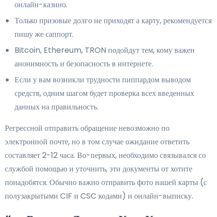
онлайн-казино.
Только призовые долго не приходят а карту, рекомендуется
пишу же саппорт.
Bitcoin, Ethereum, TRON подойдут тем, кому важен
анонимность и безопасность в интернете.
Если у вам возникли трудности пиппардом выводом
средств, одним шагом будет проверка всех введенных
данных на правильность.
Регрессной отправить обращение невозможно по
электронной почте, но в том случае ожидание ответить
составляет 2-12 часа. Во-первых, необходимо связывался со
службой помощью и уточнить, эти документы от хотите
понадобятся. Обычно важно отправить фото нашей карты (с
полузакрытыми CIF и CSC кодами) и онлайн-выписку.