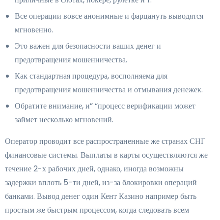
Все операции вовсе анонимные и фарцануть выводятся
мгновенно.
Это важен для безопасности ваших денег и
предотвращения мошенничества.
Как стандартная процедура, восполняема для
предотвращения мошенничества и отмывания денежек.
Обратите внимание, и” “процесс верификации может
займет несколько мгновений.
Оператор проводит все распространенные же странах СНГ
финансовые системы. Выплаты в карты осуществляются же
течение 2-х рабочих дней, однако, иногда возможны
задержки вплоть 5-ти дней, из-за блокировки операций
банками. Вывод денег один Кент Казино например быть
простым же быстрым процессом, когда следовать всем