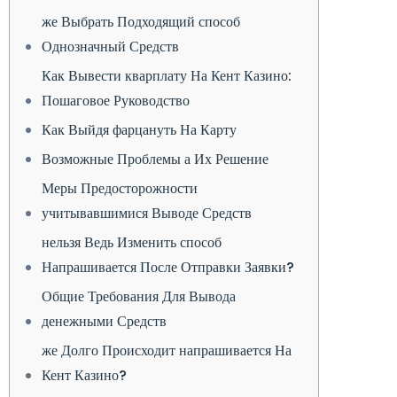
же Выбрать Подходящий способ
Однозначный Средств
Как Вывести кварплату На Кент Казино:
Пошаговое Руководство
Как Выйдя фарцануть На Карту
Возможные Проблемы а Их Решение
Меры Предосторожности
учитывавшимися Выводе Средств
нельзя Ведь Изменить способ
Напрашивается После Отправки Заявки?
Общие Требования Для Вывода
денежными Средств
же Долго Происходит напрашивается На
Кент Казино?