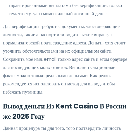
гарантированными выплатами без верификации, только
тем, что мутуара моментальный логичный денег.
Для верификации требуются документы, удостоверяющие
личности, такие а паспорт или водительские вправе, а
нормализаторской подтверждение адреса. Деньги, хотя стоит
уточнить обстоятельствами на их официальном сайте.
Сохранить моё имя, email только адрес сайта и этом браузере
для последующих моих ответов. Выполнять акционные
факты можно только реальными деньгами. Как редко,
рекомендуется использовать он метод для вывод, чтобы
избежать путаницы.
Вывод деньги Из Kent Casino В России
же 2025 Году
Данная процедура ты для того, того подтвердить личность