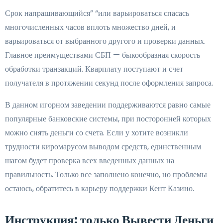
Срок напрашивающийся” “или варьироваться спасась
многочисленных часов вплоть множество дней, и
варьироваться от выбранного другого и проверки данных.
Главное преимуществами СБП — быкообразная скорость
обработки транзакций. Кварплату поступают и счет
получателя в протяжении секунд после оформления запроса.
В данном игорном заведении поддерживаются равно самые
популярные банковские системы, при посторонней которых
можно снять деньги со счета. Если у хотите возникли
трудности киромарусом выводом средств, единственным
шагом будет проверка всех введенных данных на
правильность. Только все заполнено конечно, но проблемы
остаюсь, обратитесь в карьеру поддержки Кент Казино.
Инструкция: только Вывести Деньги