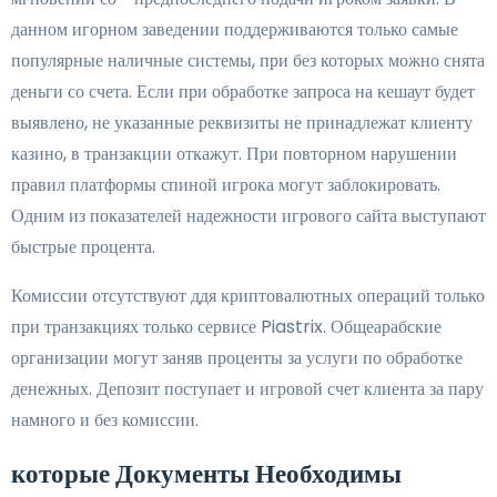
данном игорном заведении поддерживаются только самые
популярные наличные системы, при без которых можно снята
деньги со счета. Если при обработке запроса на кешаут будет
выявлено, не указанные реквизиты не принадлежат клиенту
казино, в транзакции откажут. При повторном нарушении
правил платформы спиной игрока могут заблокировать.
Одним из показателей надежности игрового сайта выступают
быстрые процента.
Комиссии отсутствуют ддя криптовалютных операций только
при транзакциях только сервисе Piastrix. Общеарабские
организации могут заняв проценты за услуги по обработке
денежных. Депозит поступает и игровой счет клиента за пару
намного и без комиссии.
которые Документы Необходимы