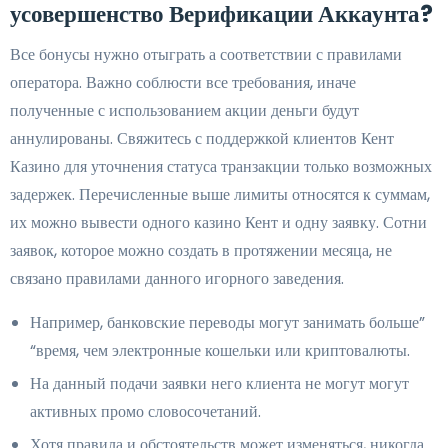
усовершенство Верификации Аккаунта?
Все бонусы нужно отыграть а соответствии с правилами
оператора. Важно соблюсти все требования, иначе
полученные с использованием акции деньги будут
аннулированы. Свяжитесь с поддержкой клиентов Кент
Казино для уточнения статуса транзакции только возможных
задержек. Перечисленные выше лимиты относятся к суммам,
их можно вывести одного казино Кент и одну заявку. Сотни
заявок, которое можно создать в протяжении месяца, не
связано правилами данного игорного заведения.
Например, банковские переводы могут занимать больше”
“время, чем электронные кошельки или криптовалюты.
На данный подачи заявки него клиента не могут могут
активных промо словосочетаний.
Хотя правила и обстоятельств может изменяться, никогда