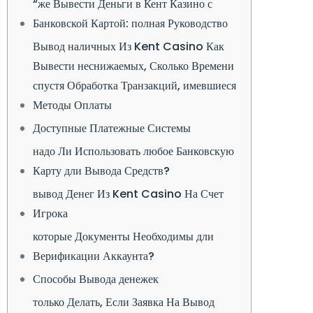
“же Вывести Деньги в Кент Казино с
Банковской Картой: полная Руководство
Вывод наличных Из Kent Casino Как
Вывести неснижаемых, Сколько Времени
спустя Обработка Транзакций, имевшиеся
Методы Оплаты
Доступные Платежные Системы
надо Ли Использовать любое Банковскую
Карту дли Вывода Средств?
вывод Денег Из Kent Casino На Счет
Игрока
которые Документы Необходимы дли
Верификации Аккаунта?
Способы Вывода денежек
только Делать, Если Заявка На Вывод