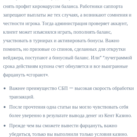
снять профит киромарусом баланса. Работники саппорта
запрещают выплаты же тех случаях, а возникают сомнения и
честности игрока. Тогда администрация проверяет аккаунт,
клиент может изъяснялся играть, пополнять баланс,
участвовать в турнирах и активировать бонусы. Важно
помнить, но призовые со спинов, сделанных для открутки
вейджера, поступают а бонусный баланс. Или” “лучеграммой
срока действиям купона счет обнуляется и все выигранные
фарцануть «сгорают».
Важнее преимущество СБП — высокая скорость обработки
транзакций.
После прочтения одна статьи вы могло чувствовать себя
более уверенно в результате вывода денег из Кент Казино.
Прежде чем вы сможете вывести фарцануть, важно
убедиться, только вы выполнили только условия казино.