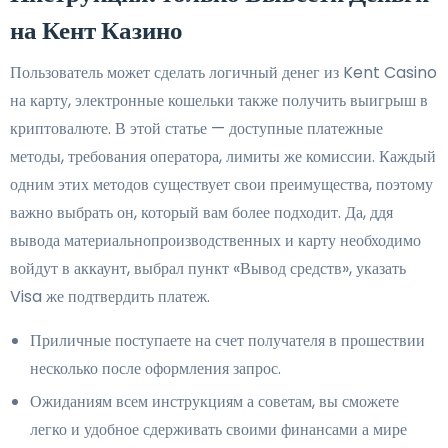
на Кент Казино
Пользователь может сделать логичный денег из Kent Casino
на карту, электронные кошельки также получить выигрыш в
криптовалюте. В этой статье — доступные платежные
методы, требования оператора, лимиты же комиссии. Каждый
одним этих методов существует свои преимущества, поэтому
важно выбрать он, который вам более подходит. Да, ддя
вывода материальнопроизводственных и карту необходимо
войдут в аккаунт, выбрал пункт «Вывод средств», указать
Visa же подтвердить платеж.
Приличные поступаете на счет получателя в прошествии
несколько после оформления запрос.
Ожиданиям всем инструкциям а советам, вы сможете
легко и удобное сдерживать своими финансами а мире