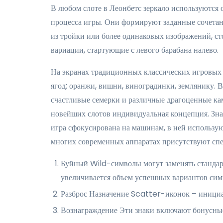
В любом слоте в Леонбетс зеркало используются 
процесса игры. Они формируют заданные сочета
из тройки или более одинаковых изображений, ст
вариации, стартующие с левого барабана налево.
На экранах традиционных классических игровых
ягод: оранжи, вишни, виноградинки, землянику. 
счастливые семерки и различные драгоценные ка
новейших слотов индивидуальная концепция. Знак
игра сфокусирована на машинам, в ней использую
многих современных аппаратах присутствуют сп
Буйный Wild-символы могут заменять стандарт
увеличивается объем успешных вариантов сим
Разброс Назначение Scatter-иконок – иници
Вознаграждение Эти знаки включают бонусные