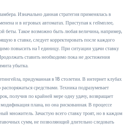
амбера. Изначально данная стратегия применялась в
менена и в игровых автоматах. Приступая к геймплее,
вой беты. Такое возможно быть любая величина, например,
ящую в ставке, следует корректировать после каждого
димо повысить на 1 единицу. При ситуации удачи ставку
Продолжать ставить необходимо пока не достижения
имита убытка.
тингейла, придуманная в 18 столетии. В интернет клубах
о распоряжаться средствами. Техника подразумевает
рок, получив по крайней мере одну удачу, возвращает
 модификация плана, но она рискованная. В процессе
ный множитель. Зачастую всего ставку троят, но в каждом
ставочных сумм, не позволяющий длительно следовать