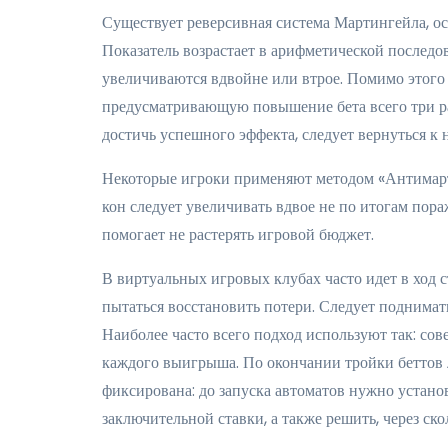
Существует реверсивная система Мартингейла, о
Показатель возрастает в арифметической последова
увеличиваются вдвойне или втрое. Помимо этого
предусматривающую повышение бета всего три раз
достичь успешного эффекта, следует вернуться к 
Некоторые игроки применяют методом «Антимарти
кон следует увеличивать вдвое не по итогам пора
помогает не растерять игровой бюджет.
В виртуальных игровых клубах часто идет в ход с
пытаться восстановить потери. Следует поднима
Наиболее часто всего подход используют так: сов
каждого выигрыша. По окончании тройки беттов л
фиксирована: до запуска автоматов нужно устано
заключительной ставки, а также решить, через ск