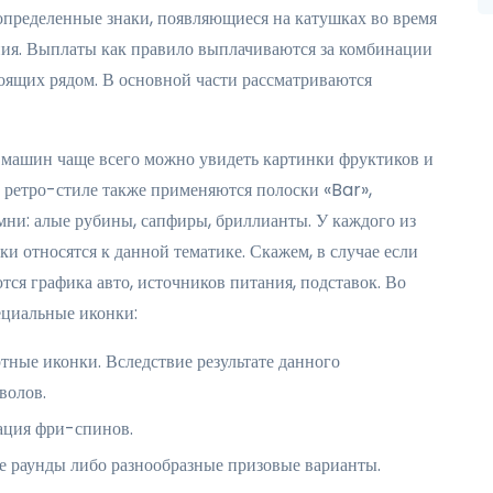
определенные знаки, появляющиеся на катушках во время
ния. Выплаты как правило выплачиваются за комбинации
оящих рядом. В основной части рассматриваются
 машин чаще всего можно увидеть картинки фруктиков и
В ретро-стиле также применяются полоски «Bar»,
мни: алые рубины, сапфиры, бриллианты. У каждого из
и относятся к данной тематике. Скажем, в случае если
тся графика авто, источников питания, подставок. Во
ециальные иконки:
ные иконки. Вследствие результате данного
волов.
ация фри-спинов.
 раунды либо разнообразные призовые варианты.