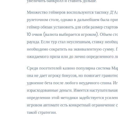
увеличить банкролл и ставить дольше.
Множество геймеров воспользуются тактику Д’Ал
рулеточном столе, однако в дальнейшем была при
геймер обязан установить для себя размер старто
10 очков (валюта выбирается игроком). Объем сто
раунда. Если тур стал неуспешным, ставку необхо
необходимо сократить на эквивалентную сумму. 
ожидаемого приза или до лично определенного л
Среди посетителей казино популярна система Мар
она не дает игроку бонусов, но помогает грамотн
удвоение бета после любого неудачного спина. Иг
израсходованные деньги. Имеется наступательная
определении этой методики задействуется усилен
игровом автомате есть конкретный ограничение 
такой стратегии.