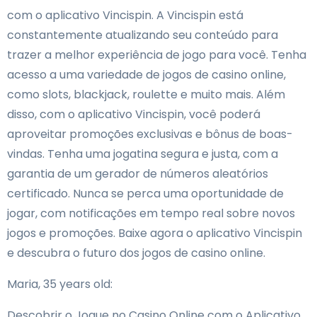
com o aplicativo Vincispin. A Vincispin está
constantemente atualizando seu conteúdo para
trazer a melhor experiência de jogo para você. Tenha
acesso a uma variedade de jogos de casino online,
como slots, blackjack, roulette e muito mais. Além
disso, com o aplicativo Vincispin, você poderá
aproveitar promoções exclusivas e bônus de boas-
vindas. Tenha uma jogatina segura e justa, com a
garantia de um gerador de números aleatórios
certificado. Nunca se perca uma oportunidade de
jogar, com notificações em tempo real sobre novos
jogos e promoções. Baixe agora o aplicativo Vincispin
e descubra o futuro dos jogos de casino online.
Maria, 35 years old:
Descobrir o Jogue no Casino Online com o Aplicativo