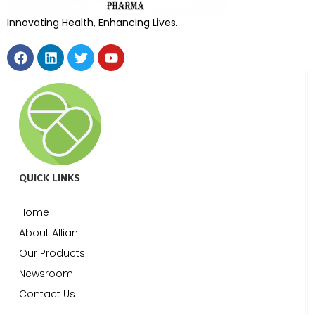
Innovating Health, Enhancing Lives.
QUICK LINKS
Home
About Allian
Our Products
Newsroom
Contact Us