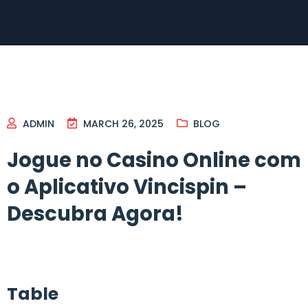
ADMIN
MARCH 26, 2025
BLOG
Jogue no Casino Online com
o Aplicativo Vincispin –
Descubra Agora!
Table