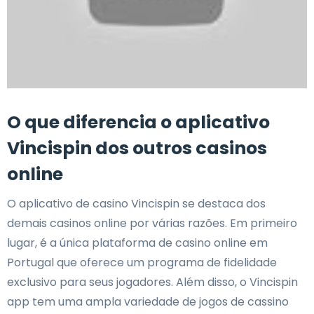
O que diferencia o aplicativo
Vincispin dos outros casinos
online
O aplicativo de casino Vincispin se destaca dos
demais casinos online por várias razões. Em primeiro
lugar, é a única plataforma de casino online em
Portugal que oferece um programa de fidelidade
exclusivo para seus jogadores. Além disso, o Vincispin
app tem uma ampla variedade de jogos de cassino