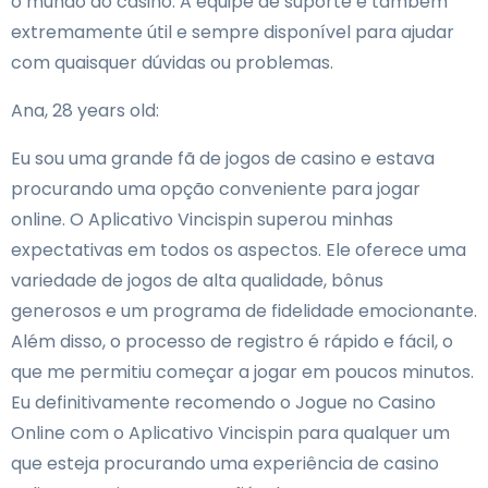
o mundo do casino. A equipe de suporte é também
extremamente útil e sempre disponível para ajudar
com quaisquer dúvidas ou problemas.
Ana, 28 years old:
Eu sou uma grande fã de jogos de casino e estava
procurando uma opção conveniente para jogar
online. O Aplicativo Vincispin superou minhas
expectativas em todos os aspectos. Ele oferece uma
variedade de jogos de alta qualidade, bônus
generosos e um programa de fidelidade emocionante.
Além disso, o processo de registro é rápido e fácil, o
que me permitiu começar a jogar em poucos minutos.
Eu definitivamente recomendo o Jogue no Casino
Online com o Aplicativo Vincispin para qualquer um
que esteja procurando uma experiência de casino