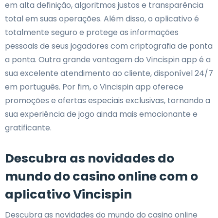
em alta definição, algoritmos justos e transparência
total em suas operações. Além disso, o aplicativo é
totalmente seguro e protege as informações
pessoais de seus jogadores com criptografia de ponta
a ponta. Outra grande vantagem do Vincispin app é a
sua excelente atendimento ao cliente, disponível 24/7
em português. Por fim, o Vincispin app oferece
promoções e ofertas especiais exclusivas, tornando a
sua experiência de jogo ainda mais emocionante e
gratificante.
Descubra as novidades do
mundo do casino online com o
aplicativo Vincispin
Descubra as novidades do mundo do casino online