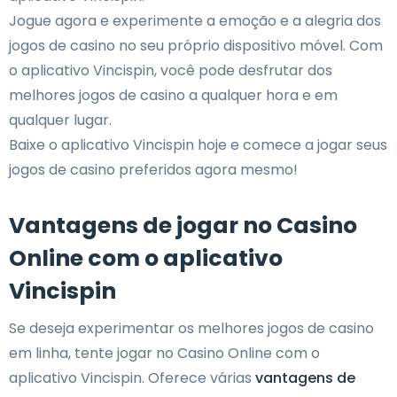
Jogue agora e experimente a emoção e a alegria dos
jogos de casino no seu próprio dispositivo móvel. Com
o aplicativo Vincispin, você pode desfrutar dos
melhores jogos de casino a qualquer hora e em
qualquer lugar.
Baixe o aplicativo Vincispin hoje e comece a jogar seus
jogos de casino preferidos agora mesmo!
Vantagens de jogar no Casino
Online com o aplicativo
Vincispin
Se deseja experimentar os melhores jogos de casino
em linha, tente jogar no Casino Online com o
aplicativo Vincispin. Oferece várias
vantagens de