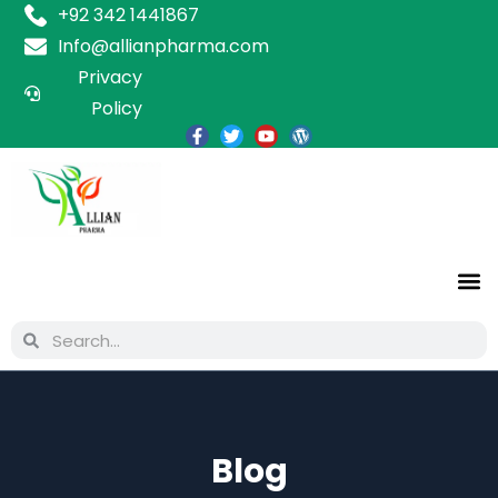
+92 342 1441867
Info@allianpharma.com
Privacy
Policy
Blog