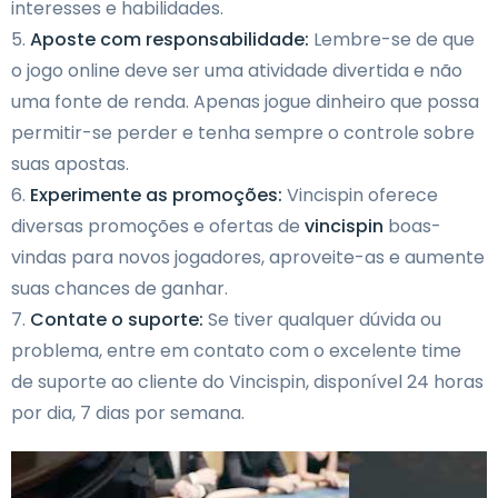
interesses e habilidades.
5.
Aposte com responsabilidade:
Lembre-se de que
o jogo online deve ser uma atividade divertida e não
uma fonte de renda. Apenas jogue dinheiro que possa
permitir-se perder e tenha sempre o controle sobre
suas apostas.
6.
Experimente as promoções:
Vincispin oferece
diversas promoções e ofertas de
vincispin
boas-
vindas para novos jogadores, aproveite-as e aumente
suas chances de ganhar.
7.
Contate o suporte:
Se tiver qualquer dúvida ou
problema, entre em contato com o excelente time
de suporte ao cliente do Vincispin, disponível 24 horas
por dia, 7 dias por semana.