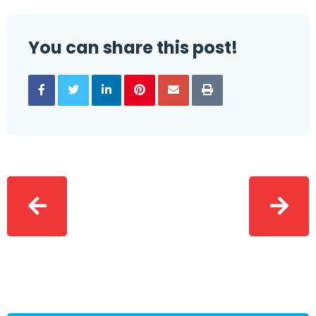
You can share this post!