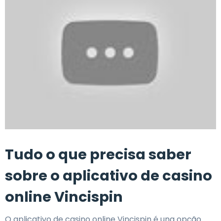
Tudo o que precisa saber
sobre o aplicativo de casino
online Vincispin
O aplicativo de casino online Vincispin é una opção