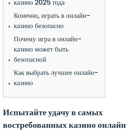
казино 2025 года
Конечно, играть в онлайн-
казино безопасно
Почему игра в онлайн-
казино может быть
безопасной
Как выбрать лучшее онлайн-
казино
Испытайте удачу в самых
востребованных казино онлайн