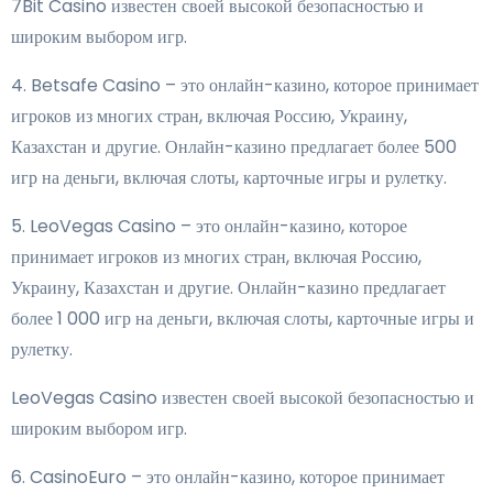
7Bit Casino известен своей высокой безопасностью и
широким выбором игр.
4. Betsafe Casino – это онлайн-казино, которое принимает
игроков из многих стран, включая Россию, Украину,
Казахстан и другие. Онлайн-казино предлагает более 500
игр на деньги, включая слоты, карточные игры и рулетку.
5. LeoVegas Casino – это онлайн-казино, которое
принимает игроков из многих стран, включая Россию,
Украину, Казахстан и другие. Онлайн-казино предлагает
более 1 000 игр на деньги, включая слоты, карточные игры и
рулетку.
LeoVegas Casino известен своей высокой безопасностью и
широким выбором игр.
6. CasinoEuro – это онлайн-казино, которое принимает