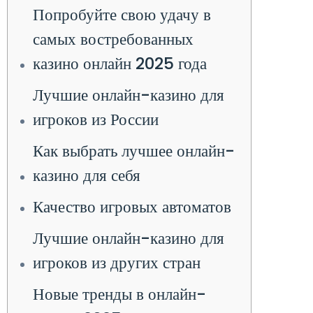
Попробуйте свою удачу в
самых востребованных
казино онлайн 2025 года
Лучшие онлайн-казино для
игроков из России
Как выбрать лучшее онлайн-
казино для себя
Качество игровых автоматов
Лучшие онлайн-казино для
игроков из других стран
Новые тренды в онлайн-