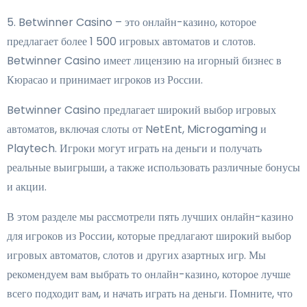
5. Betwinner Casino – это онлайн-казино, которое
предлагает более 1 500 игровых автоматов и слотов.
Betwinner Casino имеет лицензию на игорный бизнес в
Кюрасао и принимает игроков из России.
Betwinner Casino предлагает широкий выбор игровых
автоматов, включая слоты от NetEnt, Microgaming и
Playtech. Игроки могут играть на деньги и получать
реальные выигрыши, а также использовать различные бонусы
и акции.
В этом разделе мы рассмотрели пять лучших онлайн-казино
для игроков из России, которые предлагают широкий выбор
игровых автоматов, слотов и других азартных игр. Мы
рекомендуем вам выбрать то онлайн-казино, которое лучше
всего подходит вам, и начать играть на деньги. Помните, что