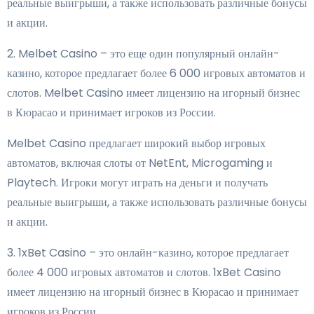
реальные выигрыши, а также использовать различные бонусы
и акции.
2. Melbet Casino – это еще один популярный онлайн-
казино, которое предлагает более 6 000 игровых автоматов и
слотов. Melbet Casino имеет лицензию на игорный бизнес
в Кюрасао и принимает игроков из России.
Melbet Casino предлагает широкий выбор игровых
автоматов, включая слоты от NetEnt, Microgaming и
Playtech. Игроки могут играть на деньги и получать
реальные выигрыши, а также использовать различные бонусы
и акции.
3. 1xBet Casino – это онлайн-казино, которое предлагает
более 4 000 игровых автоматов и слотов. 1xBet Casino
имеет лицензию на игорный бизнес в Кюрасао и принимает
игроков из России.