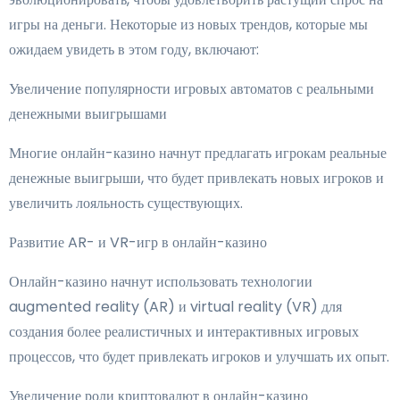
игры на деньги. Некоторые из новых трендов, которые мы
ожидаем увидеть в этом году, включают:
Увеличение популярности игровых автоматов с реальными
денежными выигрышами
Многие онлайн-казино начнут предлагать игрокам реальные
денежные выигрыши, что будет привлекать новых игроков и
увеличить лояльность существующих.
Развитие AR- и VR-игр в онлайн-казино
Онлайн-казино начнут использовать технологии
augmented reality (AR) и virtual reality (VR) для
создания более реалистичных и интерактивных игровых
процессов, что будет привлекать игроков и улучшать их опыт.
Увеличение роли криптовалют в онлайн-казино