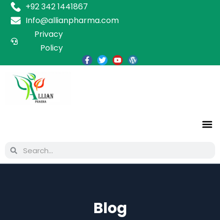
+92 342 1441867
Info@allianpharma.com
Privacy
Policy
Blog