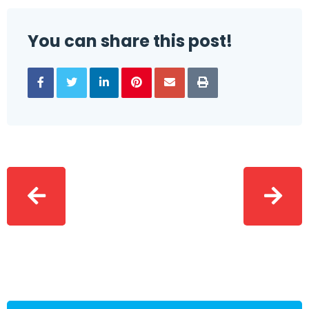
You can share this post!