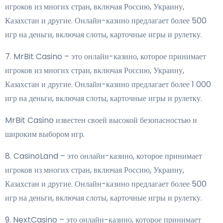
игроков из многих стран, включая Россию, Украину,
Казахстан и другие. Онлайн-казино предлагает более 500
игр на деньги, включая слоты, карточные игры и рулетку.
7. MrBit Casino – это онлайн-казино, которое принимает
игроков из многих стран, включая Россию, Украину,
Казахстан и другие. Онлайн-казино предлагает более 1 000
игр на деньги, включая слоты, карточные игры и рулетку.
MrBit Casino известен своей высокой безопасностью и
широким выбором игр.
8. CasinoLand – это онлайн-казино, которое принимает
игроков из многих стран, включая Россию, Украину,
Казахстан и другие. Онлайн-казино предлагает более 500
игр на деньги, включая слоты, карточные игры и рулетку.
9. NextCasino – это онлайн-казино, которое принимает