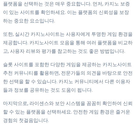
플랫폼을 선택하는 것은 매우 중요합니다. 먼저, 카지노 보증
이 있는 사이트를 확인하세요. 이는 플랫폼의 신뢰성을 보장
하는 중요한 요소입니다.
또한, 실시간 카지노사이트는 사용자에게 투명한 게임 환경을
제공합니다. 카지노사이트 모음을 통해 여러 플랫폼을 비교하
고, 사용자 리뷰와 평가를 참고하는 것도 좋은 방법입니다.
슬롯 사이트를 포함한 다양한 게임을 제공하는 카지노사이트
추천 커뮤니티를 활용하면, 전문가들의 의견을 바탕으로 안전
한 선택을 할 수 있습니다. 카지노 커뮤니티에서 다른 이용자
들과 정보를 공유하는 것도 도움이 됩니다.
마지막으로, 라이센스와 보안 시스템을 꼼꼼히 확인하여 신뢰
할 수 있는 플랫폼을 선택하세요. 안전한 게임 환경은 즐거운
경험의 첫걸음입니다.