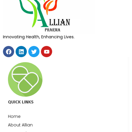
Innovating Health, Enhancing Lives.
QUICK LINKS
Home
About Allian