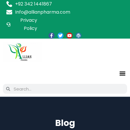
+92 342 1441867
Info@allianpharma.com
Privacy
Policy
Blog