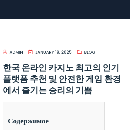
ADMIN
JANUARY 19, 2025
BLOG
한국 온라인 카지노 최고의 인기
플랫폼 추천 및 안전한 게임 환경
에서 즐기는 승리의 기쁨
Содержимое