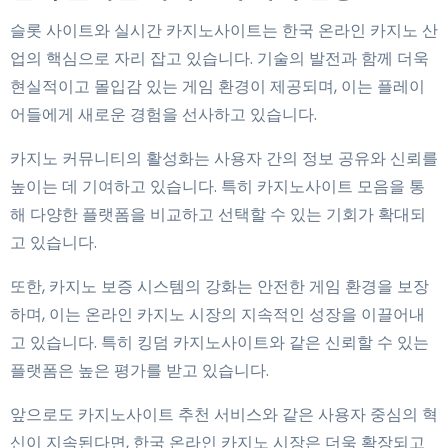
슬롯 사이트와 실시간 카지노사이트는 한국 온라인 카지노 산
업의 핵심으로 자리 잡고 있습니다. 기술의 발전과 함께 더욱
현실적이고 몰입감 있는 게임 환경이 제공되며, 이는 플레이
어들에게 새로운 경험을 선사하고 있습니다.
카지노 커뮤니티의 활성화는 사용자 간의 정보 공유와 신뢰를
높이는 데 기여하고 있습니다. 특히 카지노사이트 모음을 통
해 다양한 플랫폼을 비교하고 선택할 수 있는 기회가 확대되
고 있습니다.
또한, 카지노 보증 시스템의 강화는 안전한 게임 환경을 보장
하며, 이는 온라인 카지노 시장의 지속적인 성장을 이끌어내
고 있습니다. 특히 킹덤 카지노사이트와 같은 신뢰할 수 있는
플랫폼은 높은 평가를 받고 있습니다.
앞으로도 카지노사이트 추천 서비스와 같은 사용자 중심의 혁
신이 지속된다면, 한국 온라인 카지노 시장은 더욱 확장되고