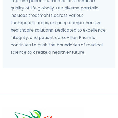
improve patient outcomes and enhance
quality of life globally. Our diverse portfolio
includes treatments across various
therapeutic areas, ensuring comprehensive
healthcare solutions. Dedicated to excellence,
integrity, and patient care, Allian Pharma
continues to push the boundaries of medical
science to create a healthier future.