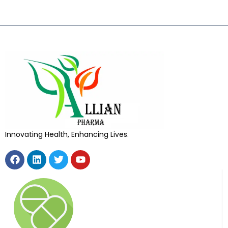
Innovating Health, Enhancing Lives.