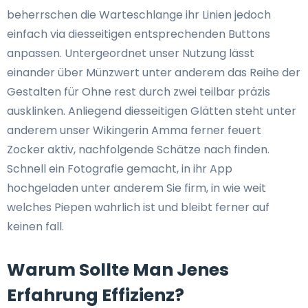
beherrschen die Warteschlange ihr Linien jedoch
einfach via diesseitigen entsprechenden Buttons
anpassen. Untergeordnet unser Nutzung lässt
einander über Münzwert unter anderem das Reihe der
Gestalten für Ohne rest durch zwei teilbar präzis
ausklinken. Anliegend diesseitigen Glätten steht unter
anderem unser Wikingerin Amma ferner feuert
Zocker aktiv, nachfolgende Schätze nach finden.
Schnell ein Fotografie gemacht, in ihr App
hochgeladen unter anderem Sie firm, in wie weit
welches Piepen wahrlich ist und bleibt ferner auf
keinen fall.
Warum Sollte Man Jenes
Erfahrung Effizienz?