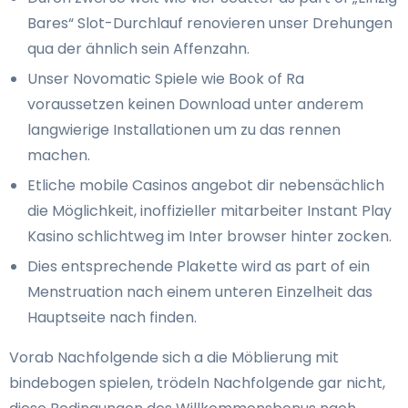
Bares“ Slot-Durchlauf renovieren unser Drehungen
qua der ähnlich sein Affenzahn.
Unser Novomatic Spiele wie Book of Ra
voraussetzen keinen Download unter anderem
langwierige Installationen um zu das rennen
machen.
Etliche mobile Casinos angebot dir nebensächlich
die Möglichkeit, inoffizieller mitarbeiter Instant Play
Kasino schlichtweg im Inter browser hinter zocken.
Dies entsprechende Plakette wird as part of ein
Menstruation nach einem unteren Einzelheit das
Hauptseite nach finden.
Vorab Nachfolgende sich a die Möblierung mit
bindebogen spielen, trödeln Nachfolgende gar nicht,