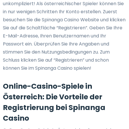
unkompliziert! Als österreichischer Spieler können Sie
in nur wenigen Schritten Ihr Konto erstellen. Zuerst
besuchen Sie die Spinanga Casino Website und klicken
Sie auf die Schaltfläche “Registrieren”. Geben Sie Ihre
E-Mail-Adresse, Ihren Benutzernamen und Ihr
Passwort ein. Überprüfen Sie Ihre Angaben und
stimmen Sie den Nutzungsbedingungen zu. Zum
Schluss klicken Sie auf “Registrieren” und schon
können Sie im Spinanga Casino spielen!
Online-Casino-Spiele in
Österreich: Die Vorteile der
Registrierung bei Spinanga
Casino