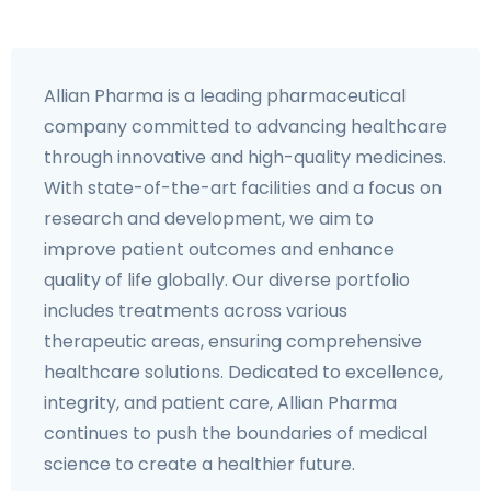
Allian Pharma is a leading pharmaceutical
company committed to advancing healthcare
through innovative and high-quality medicines.
With state-of-the-art facilities and a focus on
research and development, we aim to
improve patient outcomes and enhance
quality of life globally. Our diverse portfolio
includes treatments across various
therapeutic areas, ensuring comprehensive
healthcare solutions. Dedicated to excellence,
integrity, and patient care, Allian Pharma
continues to push the boundaries of medical
science to create a healthier future.