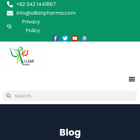
+92 342 1441867
Info@allianpharma.com
Privacy
Policy
Blog