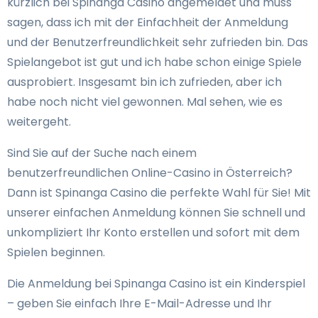
kürzlich bei Spinanga Casino angemeldet und muss
sagen, dass ich mit der Einfachheit der Anmeldung
und der Benutzerfreundlichkeit sehr zufrieden bin. Das
Spielangebot ist gut und ich habe schon einige Spiele
ausprobiert. Insgesamt bin ich zufrieden, aber ich
habe noch nicht viel gewonnen. Mal sehen, wie es
weitergeht.
Sind Sie auf der Suche nach einem
benutzerfreundlichen Online-Casino in Österreich?
Dann ist Spinanga Casino die perfekte Wahl für Sie! Mit
unserer einfachen Anmeldung können Sie schnell und
unkompliziert Ihr Konto erstellen und sofort mit dem
Spielen beginnen.
Die Anmeldung bei Spinanga Casino ist ein Kinderspiel
– geben Sie einfach Ihre E-Mail-Adresse und Ihr