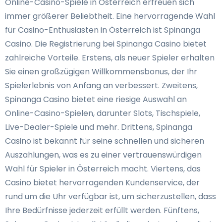
Online-Casino-Spiele in Österreich erfreuen sich
immer größerer Beliebtheit. Eine hervorragende Wahl
für Casino-Enthusiasten in Österreich ist Spinanga
Casino. Die Registrierung bei Spinanga Casino bietet
zahlreiche Vorteile. Erstens, als neuer Spieler erhalten
Sie einen großzügigen Willkommensbonus, der Ihr
Spielerlebnis von Anfang an verbessert. Zweitens,
Spinanga Casino bietet eine riesige Auswahl an
Online-Casino-Spielen, darunter Slots, Tischspiele,
Live-Dealer-Spiele und mehr. Drittens, Spinanga
Casino ist bekannt für seine schnellen und sicheren
Auszahlungen, was es zu einer vertrauenswürdigen
Wahl für Spieler in Österreich macht. Viertens, das
Casino bietet hervorragenden Kundenservice, der
rund um die Uhr verfügbar ist, um sicherzustellen, dass
Ihre Bedürfnisse jederzeit erfüllt werden. Fünftens,