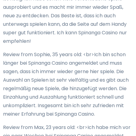
ausprobiert und es macht mir immer wieder Spaß,
neue zu entdecken. Das Beste ist, dass ich auch
unterwegs spielen kann, da die Seite auf dem Handy
super gut funktioniert. Ich kann Spinanga Casino nur
empfehlen!
Review from Sophie, 35 years old: <br>Ich bin schon
länger bei Spinanga Casino angemeldet und muss
sagen, dass ich immer wieder gerne hier spiele. Die
Auswahl an Spielen ist sehr vielfältig und es gibt auch
regelmäßig neue Spiele, die hinzugefügt werden. Die
Einzahlung und Auszahlung funktioniert schnell und
unkompliziert. Insgesamt bin ich sehr zufrieden mit
meiner Erfahrung bei Spinanga Casino.
Review from Max, 23 years old: <br>Ich habe mich vor
ein paar Wochen bei Spinanga Casino angemeldet