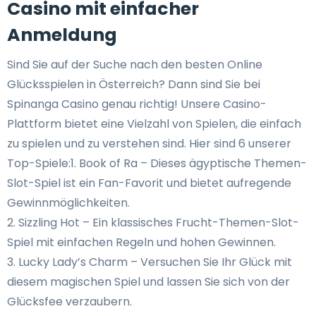
Casino mit einfacher
Anmeldung
Sind Sie auf der Suche nach den besten Online
Glücksspielen in Österreich? Dann sind Sie bei
Spinanga Casino genau richtig! Unsere Casino-
Plattform bietet eine Vielzahl von Spielen, die einfach
zu spielen und zu verstehen sind. Hier sind 6 unserer
Top-Spiele:1. Book of Ra – Dieses ägyptische Themen-
Slot-Spiel ist ein Fan-Favorit und bietet aufregende
Gewinnmöglichkeiten.
2. Sizzling Hot – Ein klassisches Frucht-Themen-Slot-
Spiel mit einfachen Regeln und hohen Gewinnen.
3. Lucky Lady’s Charm – Versuchen Sie Ihr Glück mit
diesem magischen Spiel und lassen Sie sich von der
Glücksfee verzaubern.